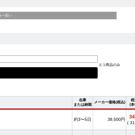
格—安い
エコ商品のみ
在庫
税
メーカー価格(税込)
または納期
(
34
約3〜5日
38,500円
( 3