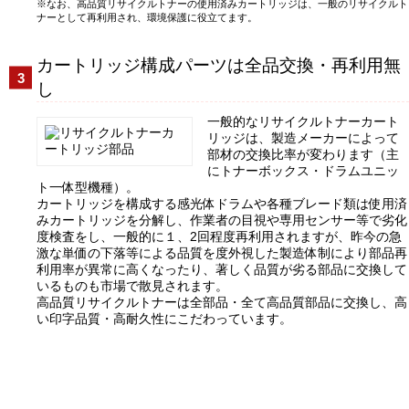
なお、高品質リサイクルトナーの使用済みカートリッジは、一般のリサイクルト
ナーとして再利用され、環境保護に役立てます。
カートリッジ構成パーツは全品交換・再利用無
し
一般的なリサイクルトナーカート
リッジは、製造メーカーによって
部材の交換比率が変わります（主
にトナーボックス・ドラムユニッ
ト一体型機種）。
カートリッジを構成する感光体ドラムや各種ブレード類は使用済
みカートリッジを分解し、作業者の目視や専用センサー等で劣化
度検査をし、一般的に１、2回程度再利用されますが、昨今の急
激な単価の下落等による品質を度外視した製造体制により部品再
利用率が異常に高くなったり、著しく品質が劣る部品に交換して
いるものも市場で散見されます。
高品質リサイクルトナーは全部品・全て高品質部品に交換し、高
い印字品質・高耐久性にこだわっています。