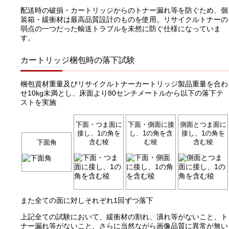
配送時の破損・カートリッジからのトナー漏れ等を防ぐため、個
装箱・緩衝材は最高品質設計のものを使用。リサイクルトナーの
弱点の一つだった輸送トラブルを未然に防ぐ仕様になっていま
す。
カートリッジ梱包時の落下試験
梱包資材重量及びリサイクルトナーカートリッジ製品重量を合わ
せ10kg未満とし、床面より80センチメートルから以下の落下テ
ストを実施
下面・つま面に
下面・側面に接
側面とつま面に
接し、1の角を
し、1の角を含
接し、1の角を
含む稜
む稜
含む稜
下面角
また全ての面に対しそれぞれ1回ずつ落下
上記全ての試験において、緩衝材の割れ、潰れ等がないこと、ト
ナー漏れ等がないこと、さらに当然ながら画像品質に異常が無い