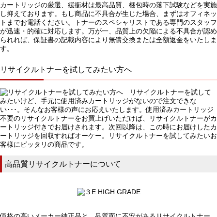
カートリッジの厳選、緩衝材は最高品質、梱包時の落下試験などを実施
し抑えております。もし商品に不具合が生じた場合、まずはオフィネッ
トまでお電話ください。トナーのスペシャリストである専門のスタッフ
が迅速・的確に対応します。万が一、品質上の欠陥による不具合が認め
られれば、保証書の記載内容により無償交換または全額返金をいたしま
す。
リサイクルトナーを試してみたい方へ
リサイクルトナーを試して
みたいけど、手元に使用済みカートリッジがないので注文できな
い･･･。そんなお客様の声にお応えいたします。使用済みカートリッジ
不要のリサイクルトナーをお買上げいただけば、リサイクルトナーがカ
ートリッジ付きでお届けされます。次回以降は、この時にお届けしたカ
ートリッジを回収すればオーケー。リサイクルトナーを試してみたいお
客様にピッタリの商品です。
高品質リサイクルトナーについて
価格の高いメーカー純正品と、品質面に不安があるリサイクルトナー。