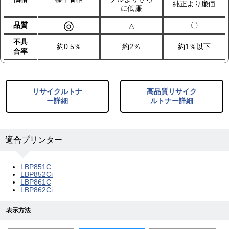
純正より廉価
に低廉
◎
品質
〇
△
不具
約0.5％
約2％
約1％以下
合率
リサイクルトナ
高品質リサイク
ー詳細
ルトナー詳細
適合プリンター
LBP851C
LBP852Ci
LBP861C
LBP862Ci
表示方法