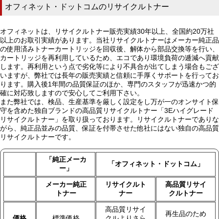
オフィネット・ドットコムのリサイクルトナー
オフィネットは、リサイクルトナー販売実績30年以上、全国約20万社
以上のお取引実績があります。当社リサイクルトナーはメーカー純正品
の使用済みトナーカートリッジを回収後、解体から部品交換等を行い、
カートリッジを再利用しているため、エコであり環境負荷の逓減へ貢献
します。再利用という点で劣化等により不具合が出てしまう場合もござ
いますが、弊社では長年の販売実績と信頼に手厚くサポートを行ってお
ります。購入後1年間の品質保証のほか、専門のスタッフが迅速かつ的
確に対応致しますので安心してご利用下さい。
また弊社では、検品、生産基準を厳しく設定をし万が一のオンサイト保
守を含めた独自ブランドの高品質リサイクルトナー「3Eハイグレード
リサイクルトナー」を取り扱っております。リサイクルトナーでありな
がら、純正品並みの品質、保証を付帯させた他社にはない独自の高品質
リサイクルトナーです。
「純正メーカ
「オフィネット・ドットコム」
ー」
メーカー純正
リサイクルト
高品質リサイ
トナー
ナー
クルトナー
高品質リサイ
再生品のため
価格
標準価格
クルよりさら