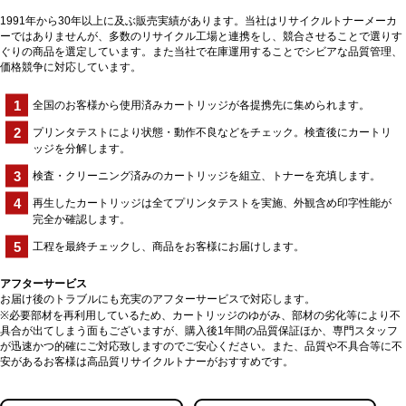
1991年から30年以上に及ぶ販売実績があります。当社はリサイクルトナーメーカ
ーではありませんが、多数のリサイクル工場と連携をし、競合させることで選りす
ぐりの商品を選定しています。また当社で在庫運用することでシビアな品質管理、
価格競争に対応しています。
全国のお客様から使用済みカートリッジが各提携先に集められます。
プリンタテストにより状態・動作不良などをチェック。検査後にカートリ
ッジを分解します。
検査・クリーニング済みのカートリッジを組立、トナーを充填します。
再生したカートリッジは全てプリンタテストを実施、外観含め印字性能が
完全か確認します。
工程を最終チェックし、商品をお客様にお届けします。
アフターサービス
お届け後のトラブルにも充実のアフターサービスで対応します。
※必要部材を再利用しているため、カートリッジのゆがみ、部材の劣化等により不
具合が出てしまう面もございますが、購入後1年間の品質保証ほか、専門スタッフ
が迅速かつ的確にご対応致しますのでご安心ください。また、品質や不具合等に不
安があるお客様は高品質リサイクルトナーがおすすめです。