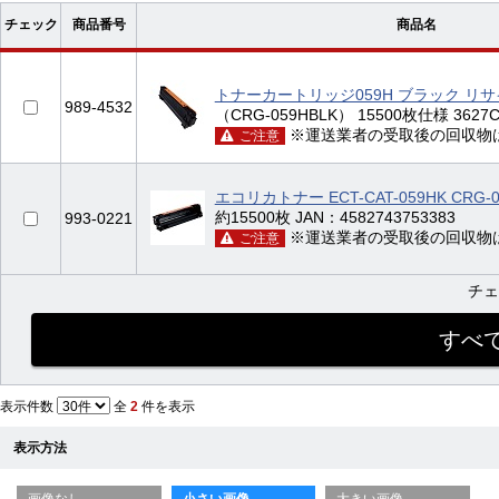
チェック
商品番号
商品名
トナーカートリッジ059H ブラック リ
989-4532
（CRG-059HBLK） 15500枚仕様 3627C0
※運送業者の受取後の回収物
ご注意
エコリカトナー ECT-CAT-059HK CRG-
約15500枚 JAN：4582743753383
993-0221
※運送業者の受取後の回収物
ご注意
チ
表示件数
全
2
件を表示
表示方法
画像なし
小さい画像
大きい画像