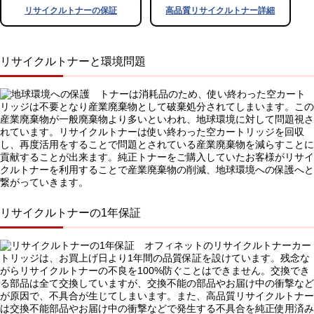
リサイクルトナーの保証
高品質リサイクルトナー詳細
リサイクルトナーと環境問題
トナーは消耗品のため、使い終わった空カート
リッジは不要となり産業廃棄物として破棄処分されてしまいます。この
産業廃棄物が一般廃棄物より多いといわれ、地球環境に対して問題視さ
れています。リサイクルトナーは使い終わった空カートリッジを回収
し、再度活用をすることで問題とされている産業廃棄物を減らすことに
貢献することが出来ます。純正トナーをご購入していたお客様がリサイ
クルトナーを利用することで産業廃棄物の削減、地球環境への保護へと
繋がっていきます。
リサイクルトナーの1年保証
オフィネットのリサイクルトナーカー
トリッジは、お買上げ日より1年間の品質保証を設けています。残念な
がらリサイクルトナーの不良を100%防ぐことはできません。交換でき
る部品は全て交換していますが、交換不能の部品やお届け中の衝撃など
が原因で、不具合が生じてしまいます。また、高品質リサイクルトナー
は交換不能部品やお届け中の衝撃などで発生する不具合を純正使用済み