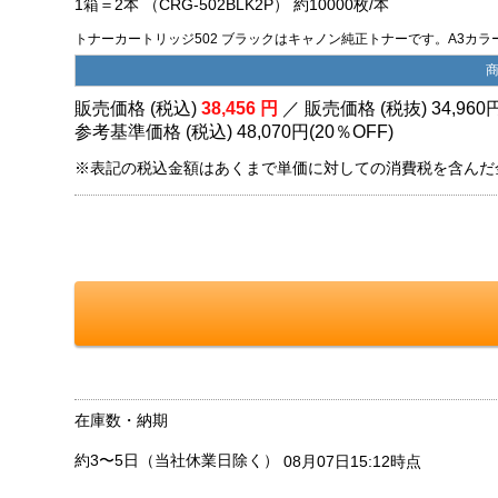
1箱＝2本 （CRG-502BLK2P） 約10000枚/本
トナーカートリッジ502 ブラックはキャノン純正トナーです。A3カラー
販売価格 (税込)
38,456
円
／ 販売価格 (税抜)
34,960
参考基準価格 (税込)
48,070円
(
20％
OFF)
※表記の税込金額はあくまで単価に対しての消費税を含んだ
在庫数・納期
約3〜5日（当社休業日除く）
08月07日15:12時点