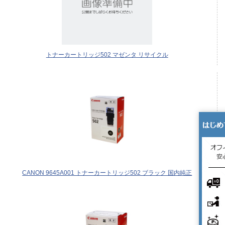
トナーカートリッジ502 マゼンタ リサイクル
CANON 9645A001 トナーカートリッジ502 ブラック 国内純正