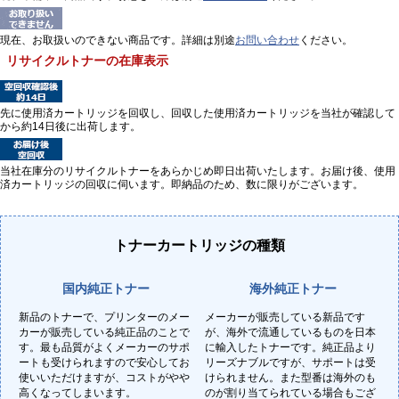
現在、お取扱いのできない商品です。詳細は別途
お問い合わせ
ください。
リサイクルトナーの在庫表示
先に使用済カートリッジを回収し、回収した使用済カートリッジを当社が確認して
から約14日後に出荷します。
当社在庫分のリサイクルトナーをあらかじめ即日出荷いたします。お届け後、使用
済カートリッジの回収に伺います。即納品のため、数に限りがございます。
トナーカートリッジの種類
国内純正トナー
海外純正トナー
新品のトナーで、プリンターのメー
メーカーが販売している新品です
カーが販売している純正品のことで
が、海外で流通しているものを日本
す。最も品質がよくメーカーのサポ
に輸入したトナーです。純正品より
ートも受けられますので安心してお
リーズナブルですが、サポートは受
使いいただけますが、コストがやや
けられません。また型番は海外のも
高くなってしまいます。
のが割り当てられている場合もござ