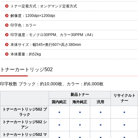
トナー定着方式：オンデマンド定着方式
解像度：1200dpi×1200dpi
印字色：カラー
印字速度：モノクロ30PPM、カラー30PPM（A4）
本体サイズ：幅545×奥行607×高さ380mm
本体重量：約52kg
トナーカートリッジ502
印字枚数 ブラック：約10,000枚、カラー：約6,000枚
新品トナー
リサイクルト
ナー
国内純正
海外純正
汎用
トナーカートリッジ502 ブ
●
●
●
●
ラック
トナーカートリッジ502 シ
●
●
●
●
アン
トナーカートリッジ502 マ
●
●
●
●