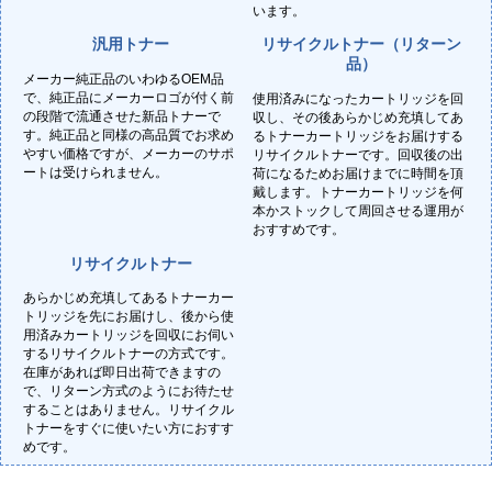
います。
汎用トナー
リサイクルトナー（リターン
品）
メーカー純正品のいわゆるOEM品
で、純正品にメーカーロゴが付く前
使用済みになったカートリッジを回
の段階で流通させた新品トナーで
収し、その後あらかじめ充填してあ
す。純正品と同様の高品質でお求め
るトナーカートリッジをお届けする
やすい価格ですが、メーカーのサポ
リサイクルトナーです。回収後の出
ートは受けられません。
荷になるためお届けまでに時間を頂
戴します。トナーカートリッジを何
本かストックして周回させる運用が
おすすめです。
リサイクルトナー
あらかじめ充填してあるトナーカー
トリッジを先にお届けし、後から使
用済みカートリッジを回収にお伺い
するリサイクルトナーの方式です。
在庫があれば即日出荷できますの
で、リターン方式のようにお待たせ
することはありません。リサイクル
トナーをすぐに使いたい方におすす
めです。