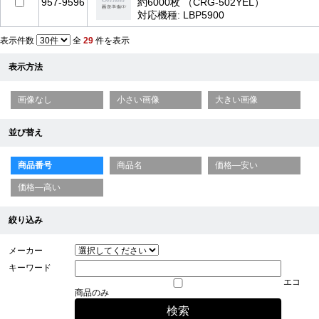
957-9596
約6000枚 （CRG-502YEL）
対応機種: LBP5900
表示件数
全
29
件を表示
表示方法
画像なし
小さい画像
大きい画像
並び替え
商品番号
商品名
価格—安い
価格—高い
絞り込み
メーカー
キーワード
エコ
商品のみ