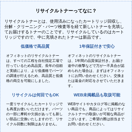
リサイクルトナーってなに？
リサイクルトナーとは、使用済みになったカートリッジ回収し、
分解・クリーニング・パーツ検査等を経て新しいトナーを充填し
てお届けするトナーのことです。リサイクルしているのはカート
リッジですので、中に充填されたトナーは新品です。
低価格で高品質
1年保証付きで安心
オフィネットのリサイクルトナー
オフィネットのリサイクルトナー
は、すべての工程を自社指定工場で
は、1年間の品質保証付き。お届け
行っているため高品質。長年の信頼
途中の衝撃などで万が一不具合が認
と実績により、より低価格でパーツ
められた場合は、まずはオフィネッ
の調達が行えるため、高品質と低価
トにお問い合わせください。交換ま
格の両立を可能にしました。
たは返金の対応をさせていただきま
す。
リサイクルは何回でもOK
WEB未掲載品も取扱可能
一度リサイクルしたカートリッジで
WEBサイトやカタログ等に掲載のな
も再度お使いいただけます。パーツ
い商品でも、商品によってはリサイ
の一部に摩耗や欠損があっても新し
クルトナーの取扱いが可能な商品が
い部品に交換いたしますので、リサ
ございます。ご希望の際は担当まで
イクル回数に制限はありません。
お問い合わせください。