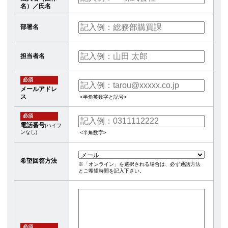
名）／氏名
部署名
担当者名
必須
メールアドレ
ス
<半角英数字と記号>
必須
電話番号
(ハイフ
ンなし)
<半角数字>
希望回答方法
※「オンライン」を選択される場合は、必ず通話方法
とご希望時間を記入下さい。
必須