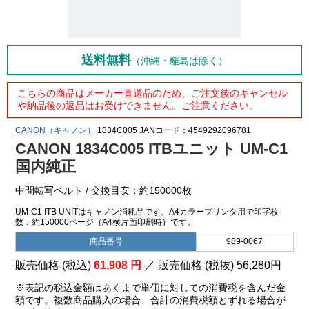
送料無料
（沖縄・離島は除く）
こちらの商品はメーカー直送品のため、ご注文後のキャンセル
や納品後の返品はお受けできません。ご注意ください。
CANON（キャノン）
1834C005
JANコード：4549292096781
CANON 1834C005 ITBユニット UM-C1
国内純正
中間転写ベルト / 交換目安：約150000枚
UM-C1 ITB UNITはキャノン消耗品です。A4カラープリンタ用で印字枚
数：約150000ページ（A4横片面印刷時）です。
商品番号
989-0067
販売価格 (税込)
61,908
円
／ 販売価格 (税抜)
56,280
円
※表記の税込金額はあくまで単価に対しての消費税を含んだ金
額です。複数商品購入の場合、合計の消費税額とずれる場合が