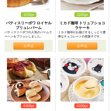
3200pt
3200pt
パティスリーボワ ロイヤル
ミカド珈琲 トリュフショコ
ブリュレバーム
ラケーキ
パティスリーボワの人気のバームク
ミカド珈琲がお届けするしっとり濃
ーヘンをブリュレしました。
厚なチョコレートの焼菓子です。
お申込
お申込
4300pt
4300pt