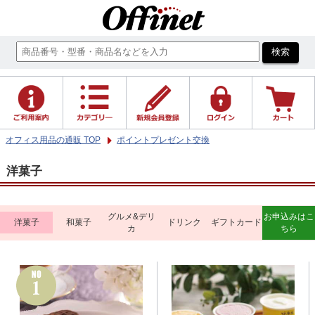
オフィス用品の通販 TOP
ポイントプレゼント交換
洋菓子
グルメ&デリ
お申込みはこ
洋菓子
和菓子
ドリンク
ギフトカード
カ
ちら