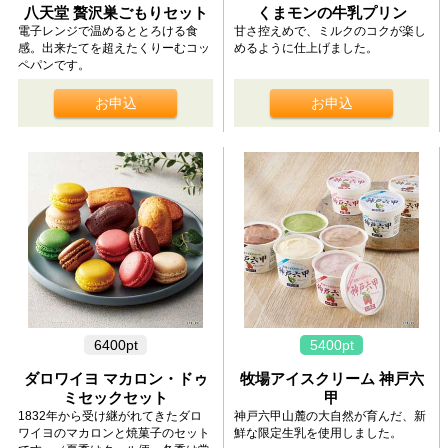
八天堂 贅沢巣ごもりセット
くまモンの牛乳プリン
電子レンジで温めるととろける食
甘さ控えめで、ミルクのコクが楽し
感。出来たてを超えたくりーむコッ
めるように仕上げました。
ペパンです。
お申込
お申込
6400pt
5400pt
ダロワイヨ マカロン・ドゥ
牧場アイスクリーム 神戸六
ミセックセット
甲
1832年から受け継がれてきたダロ
神戸六甲山麓の大自然が育んだ、新
ワイヨのマカロンと焼菓子のセット
鮮な限定生乳を使用しました。