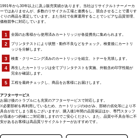
1991年から30年以上に及ぶ販売実績があります。当社はリサイクルトナーメーカ
ーではありませんが、多数のリサイクル工場と連携をし、競合させることで選りす
ぐりの商品を選定しています。また当社で在庫運用することでシビアな品質管理、
価格競争に対応しています。
全国のお客様から使用済みカートリッジが各提携先に集められます。
プリンタテストにより状態・動作不良などをチェック。検査後にカートリ
ッジを分解します。
検査・クリーニング済みのカートリッジを組立、トナーを充填します。
再生したカートリッジは全てプリンタテストを実施、外観含め印字性能が
完全か確認します。
工程を最終チェックし、商品をお客様にお届けします。
アフターサービス
お届け後のトラブルにも充実のアフターサービスで対応します。
※必要部材を再利用しているため、カートリッジのゆがみ、部材の劣化等により不
具合が出てしまう面もございますが、購入後1年間の品質保証ほか、専門スタッフ
が迅速かつ的確にご対応致しますのでご安心ください。また、品質や不具合等に不
安があるお客様は高品質リサイクルトナーがおすすめです。