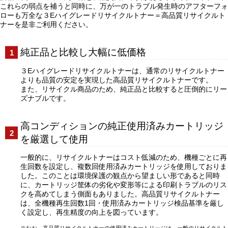
これらの弱点を補うと同時に、万が一のトラブル発生時のアフターフォ
ローも万全な３Eハイグレードリサイクルトナー＝高品質リサイクルト
ナーを是非ご利用ください。
純正品と比較し大幅に低価格
３Eハイグレードリサイクルトナーは、通常のリサイクルトナー
よりも品質の安定を実現した高品質リサイクルトナーです。
また、リサイクル商品のため、純正品と比較すると圧倒的にリー
ズナブルです。
高コンディションの純正使用済みカートリッジ
を厳選して使用
一般的に、リサイクルトナーはコスト低減のため、機種ごとに再
生回数を設定し、複数回使用済みカートリッジを使用しておりま
した。このことは環境保護の観点から望ましい形であると同時
に、カートリッジ筐体の劣化や変形等による印刷トラブルのリス
クを高めてしまう側面もありました。高品質リサイクルトナー
は、全機種再生回数1回・使用済みカートリッジ検品基準を厳し
く設定し、再生精度の向上を図っています。
なお、高品質リサイクルトナーの使用済みカートリッジは、一般のリサイクルト