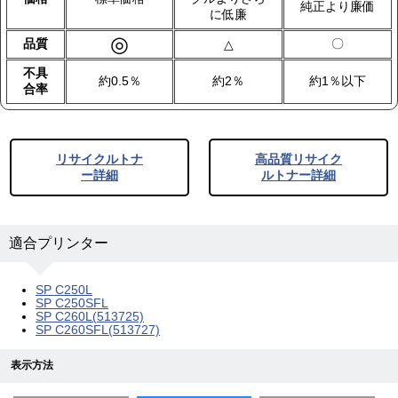
純正より廉価
に低廉
◎
品質
〇
△
不具
約0.5％
約2％
約1％以下
合率
リサイクルトナ
高品質リサイク
ー詳細
ルトナー詳細
適合プリンター
SP C250L
SP C250SFL
SP C260L(513725)
SP C260SFL(513727)
表示方法