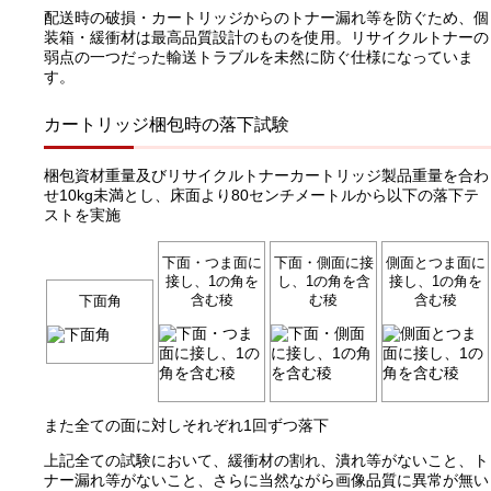
配送時の破損・カートリッジからのトナー漏れ等を防ぐため、個
装箱・緩衝材は最高品質設計のものを使用。リサイクルトナーの
弱点の一つだった輸送トラブルを未然に防ぐ仕様になっていま
す。
カートリッジ梱包時の落下試験
梱包資材重量及びリサイクルトナーカートリッジ製品重量を合わ
せ10kg未満とし、床面より80センチメートルから以下の落下テ
ストを実施
下面・つま面に
下面・側面に接
側面とつま面に
接し、1の角を
し、1の角を含
接し、1の角を
含む稜
む稜
含む稜
下面角
また全ての面に対しそれぞれ1回ずつ落下
上記全ての試験において、緩衝材の割れ、潰れ等がないこと、ト
ナー漏れ等がないこと、さらに当然ながら画像品質に異常が無い