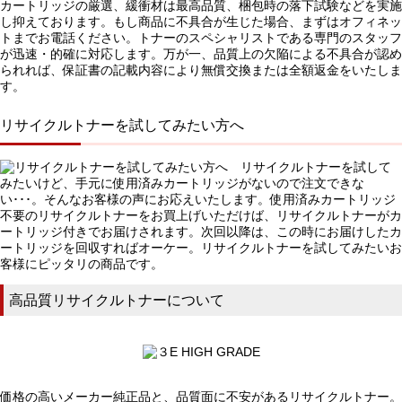
カートリッジの厳選、緩衝材は最高品質、梱包時の落下試験などを実施
し抑えております。もし商品に不具合が生じた場合、まずはオフィネッ
トまでお電話ください。トナーのスペシャリストである専門のスタッフ
が迅速・的確に対応します。万が一、品質上の欠陥による不具合が認め
られれば、保証書の記載内容により無償交換または全額返金をいたしま
す。
リサイクルトナーを試してみたい方へ
リサイクルトナーを試して
みたいけど、手元に使用済みカートリッジがないので注文できな
い･･･。そんなお客様の声にお応えいたします。使用済みカートリッジ
不要のリサイクルトナーをお買上げいただけば、リサイクルトナーがカ
ートリッジ付きでお届けされます。次回以降は、この時にお届けしたカ
ートリッジを回収すればオーケー。リサイクルトナーを試してみたいお
客様にピッタリの商品です。
高品質リサイクルトナーについて
価格の高いメーカー純正品と、品質面に不安があるリサイクルトナー。