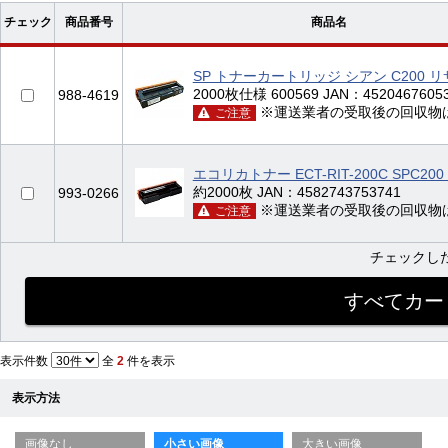
チェック
商品番号
商品名
SP トナーカートリッジ シアン C200 
2000枚仕様 600569 JAN：4520467605
988-4619
※運送業者の受取後の回収物
ご注意
エコリカトナー ECT-RIT-200C SPC20
約2000枚 JAN：4582743753741
993-0266
※運送業者の受取後の回収物
ご注意
チェックし
表示件数
全
2
件を表示
表示方法
画像なし
小さい画像
大きい画像