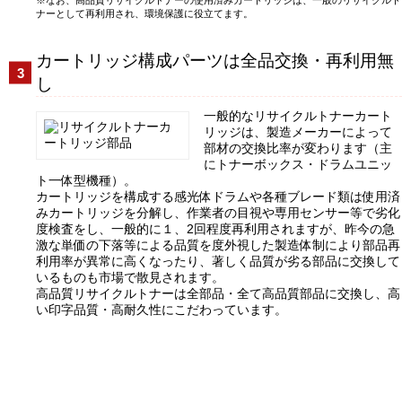
ナーとして再利用され、環境保護に役立てます。
カートリッジ構成パーツは全品交換・再利用無
し
一般的なリサイクルトナーカート
リッジは、製造メーカーによって
部材の交換比率が変わります（主
にトナーボックス・ドラムユニッ
ト一体型機種）。
カートリッジを構成する感光体ドラムや各種ブレード類は使用済
みカートリッジを分解し、作業者の目視や専用センサー等で劣化
度検査をし、一般的に１、2回程度再利用されますが、昨今の急
激な単価の下落等による品質を度外視した製造体制により部品再
利用率が異常に高くなったり、著しく品質が劣る部品に交換して
いるものも市場で散見されます。
高品質リサイクルトナーは全部品・全て高品質部品に交換し、高
い印字品質・高耐久性にこだわっています。