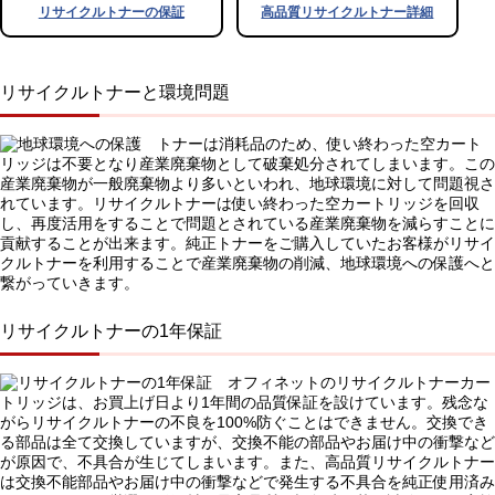
リサイクルトナーの保証
高品質リサイクルトナー詳細
リサイクルトナーと環境問題
トナーは消耗品のため、使い終わった空カート
リッジは不要となり産業廃棄物として破棄処分されてしまいます。この
産業廃棄物が一般廃棄物より多いといわれ、地球環境に対して問題視さ
れています。リサイクルトナーは使い終わった空カートリッジを回収
し、再度活用をすることで問題とされている産業廃棄物を減らすことに
貢献することが出来ます。純正トナーをご購入していたお客様がリサイ
クルトナーを利用することで産業廃棄物の削減、地球環境への保護へと
繋がっていきます。
リサイクルトナーの1年保証
オフィネットのリサイクルトナーカー
トリッジは、お買上げ日より1年間の品質保証を設けています。残念な
がらリサイクルトナーの不良を100%防ぐことはできません。交換でき
る部品は全て交換していますが、交換不能の部品やお届け中の衝撃など
が原因で、不具合が生じてしまいます。また、高品質リサイクルトナー
は交換不能部品やお届け中の衝撃などで発生する不具合を純正使用済み