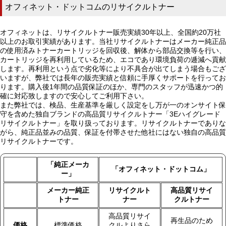
オフィネット・ドットコムのリサイクルトナー
オフィネットは、リサイクルトナー販売実績30年以上、全国約20万社
以上のお取引実績があります。当社リサイクルトナーはメーカー純正品
の使用済みトナーカートリッジを回収後、解体から部品交換等を行い、
カートリッジを再利用しているため、エコであり環境負荷の逓減へ貢献
します。再利用という点で劣化等により不具合が出てしまう場合もござ
いますが、弊社では長年の販売実績と信頼に手厚くサポートを行ってお
ります。購入後1年間の品質保証のほか、専門のスタッフが迅速かつ的
確に対応致しますので安心してご利用下さい。
また弊社では、検品、生産基準を厳しく設定をし万が一のオンサイト保
守を含めた独自ブランドの高品質リサイクルトナー「3Eハイグレード
リサイクルトナー」を取り扱っております。リサイクルトナーでありな
がら、純正品並みの品質、保証を付帯させた他社にはない独自の高品質
リサイクルトナーです。
「純正メーカ
「オフィネット・ドットコム」
ー」
メーカー純正
リサイクルト
高品質リサイ
トナー
ナー
クルトナー
高品質リサイ
再生品のため
価格
標準価格
クルよりさら