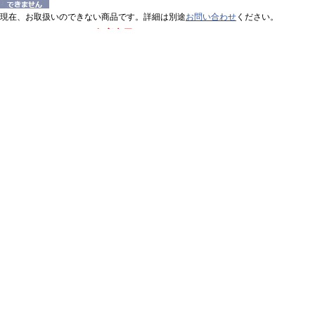
現在、お取扱いのできない商品です。詳細は別途
お問い合わせ
ください。
リサイクルトナーの在庫表示
先に使用済カートリッジを回収し、回収した使用済カートリッジを当社が確認して
当社在庫分のリサイクルトナーをあらかじめ即日出荷いたします。お届け後、使用
322 リサイクルトナー | 法人様向けのオフィス用品の販売・通販
会社概要
オフィネット・ドットコム株式会社について
プライバシーポリシー