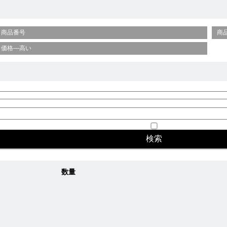
商品番号
商
価格—高い
数量