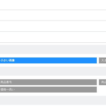
小さい画像
大
商品番号
商
価格—高い