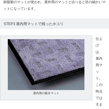
樹脂製のマットが使われ、屋外用のマットと比べると目の細かいマ
ットになっています。
STEP3 屋内用マットで残ったホコリ
仕上
げ
は、
屋内
用マ
ッ
ト。
この
時点
屋内用の吸水マット
では
大ま