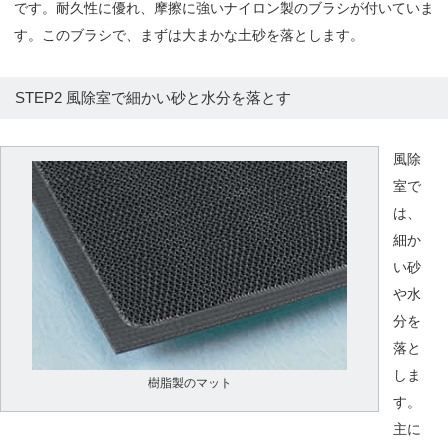
です。耐久性に優れ、摩擦に強いナイロン製のブラシが付いていま
す。このブラシで、まずは大まかな土砂を落とします。
STEP2 風除室で細かい砂と水分を落とす
風除
室で
は、
細か
い砂
や水
分を
落と
しま
樹脂製のマット
す。
主に