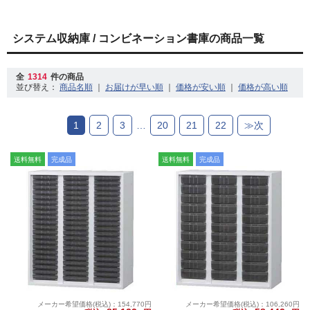
システム収納庫 / コンビネーション書庫の商品一覧
全
1314
件の商品
並び替え：
｜
｜
｜
1
2
3
…
20
21
22
≫次
送料無料
完成品
送料無料
完成品
メーカー希望価格(税込)：154,770円
メーカー希望価格(税込)：106,260円