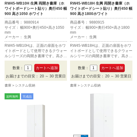
RW45-WB10H 生興 両開き書庫（ホ
RW45-WB18H 生興 両開き書庫（ホ
ワイトボードシート貼り）奥行450 幅
ワイトボードシート貼り）奥行450 幅
900 高さ1050 ホワイト
900 高さ1800ホワイト
商品番号： 9880914
商品番号： 9880915
サイズ： 幅900×奥行450×高さ1050
サイズ： 幅900×奥行450×高さ1800
mm
mm
メーカー： 生興
メーカー： 生興
RW45-WB10Hは、正面の扉面をホワ
RW45-WB18Hは、正面の扉面をホワ
イトボードとして使用できるクウォー
イトボードとして使用できるクウォー
ルシリーズの両開き書庫です。高さ1
ルシリーズの両開き書庫です。高さ1
050mm×幅900mm×奥行450mm、カ
800mm×幅900mm×奥行450mm、カ
ラーはホワイト。
ラーはホワイト。
数量：
数量：
お届けまでの目安： 20 ～ 30 営業日
お届けまでの目安： 20 ～ 30 営業日
書庫
システム収納
書庫
システム収納
送料無料
完成品