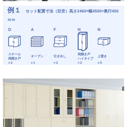
例１
セット配置寸法（目安）高さ2460×幅4500×奥行450
ｍｍ
D
A
F
H
N
スチール
両開き戸
オープン
引き出し
上置き
両開き戸
ハイタイプ
×２
×１
×２
×２
×５