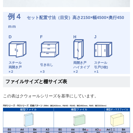
例４
セット配置寸法（目安）高さ2150×幅4500×奥行450
ｍｍ
D
F
H
J
スチール
両開き戸
スチール
引き出し
両開き戸
ハイタイプ
引戸(3枚)
×２
×３
×２
×１
ファイルサイズと棚サイズ表
この表はクウォールシリーズを基準にしています。