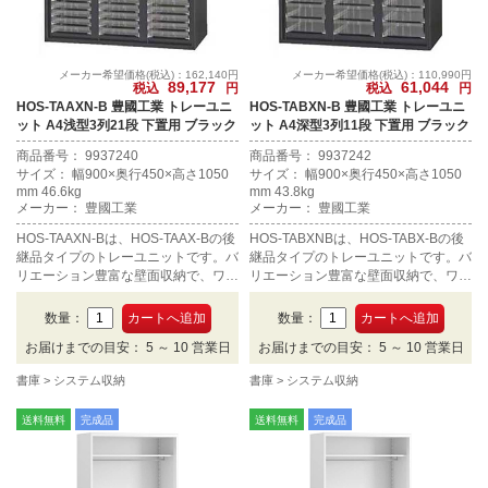
メーカー希望価格(税込)：162,140円
メーカー希望価格(税込)：110,990円
89,177
61,044
税込
円
税込
円
HOS-TAAXN-B 豊國工業 トレーユニ
HOS-TABXN-B 豊國工業 トレーユニ
ット A4浅型3列21段 下置用 ブラック
ット A4深型3列11段 下置用 ブラック
商品番号： 9937240
商品番号： 9937242
サイズ： 幅900×奥行450×高さ1050
サイズ： 幅900×奥行450×高さ1050
mm 46.6kg
mm 43.8kg
メーカー： 豊國工業
メーカー： 豊國工業
HOS-TAAXN-Bは、HOS-TAAX-Bの後
HOS-TABXNBは、HOS-TABX-Bの後
継品タイプのトレーユニットです。バ
継品タイプのトレーユニットです。バ
リエーション豊富な壁面収納で、ワー
リエーション豊富な壁面収納で、ワー
クスタイルに合わせて空間をデザイン
クスタイルに合わせて空間をデザイン
します。 トレーユニット A4浅型3列2
します。 トレーユニット A4深型3列1
数量：
数量：
1段 下置用 ブラックタイプです。
1段 下置用 ブラックタイプです。
お届けまでの目安： 5 ～ 10 営業日
お届けまでの目安： 5 ～ 10 営業日
書庫
システム収納
書庫
システム収納
送料無料
完成品
送料無料
完成品