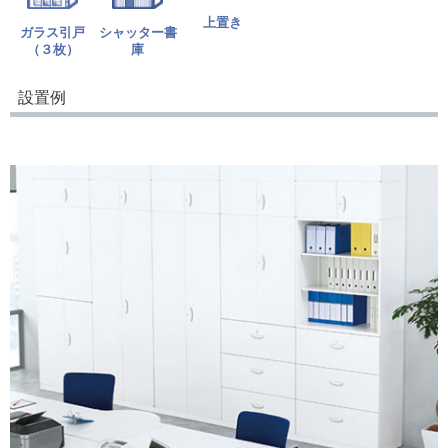
上置き
ガラス引戸
シャッター書
（３枚）
庫
設置例