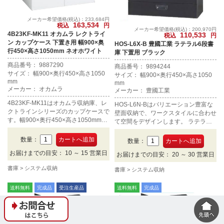
メーカー希望価格(税込)：233,684円
163,534
税込
円
メーカー希望価格(税込)：200,970円
4B23KF-MK11 オカムラ レクトライ
110,533
税込
円
ン カップケース 下置き用 幅900×奥
HOS-L6X-B 豊國工業 ラテラル6段書
行450×高さ1050mm ネオホワイト
庫 下置用 ブラック
商品番号： 9887290
商品番号： 9894244
サイズ： 幅900×奥行450×高さ1050
サイズ： 幅900×奥行450×高さ1050
mm
mm
メーカー： オカムラ
メーカー： 豊國工業
4B23KF-MK11はオカムラ収納庫、レ
HOS-L6N-Bはバリエーション豊富な
クトラインシリーズのカップケースで
壁面収納で、ワークスタイルに合わせ
す。幅900×奥行450×高さ1050mm、
て空間をデザインします。 ラテラル6
カラーはネオホワイトです。
段書庫 下置用 ブラックタイプです。
数量：
数量：
お届けまでの目安： 10 ～ 15 営業日
お届けまでの目安： 20 ～ 30 営業日
書庫
システム収納
書庫
システム収納
送料無料
完成品
受注生産品
送料無料
完成品