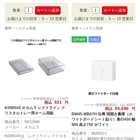
数量：
数量：
お届けまでの目安： 5 ～ 15 営業日
お届けまでの目安： 5 ～ 15 営業日
書庫
システム収納
書庫
システム収納
送料無料
完成品
メーカー希望価格(税込)：1,155円
831
税込
円
メーカー希望価格(税込)：121,660円
K09854X オカムラ レクトライン ク
65,696
税込
円
リスタルトレー用ネーム用紙
RW45-WB07H 生興 両開き書庫（ホ
ワイトボードシート貼り）奥行450 幅
商品番号： 9932068
900 高さ750 ホワイト
メーカー： オカムラ
商品番号： 9880913
K09854Xは、レクトライン クリスタ
サイズ： 幅900×奥行450×高さ750m