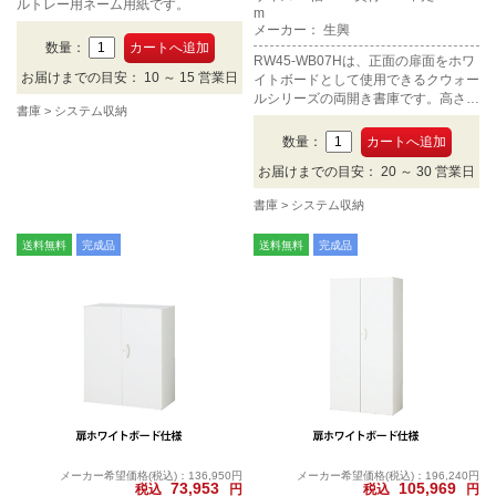
ルトレー用ネーム用紙です。
m
メーカー： 生興
数量：
RW45-WB07Hは、正面の扉面をホワ
お届けまでの目安： 10 ～ 15 営業日
イトボードとして使用できるクウォー
ルシリーズの両開き書庫です。高さ7
書庫
システム収納
50mm×幅900mm×奥行450mm、カラ
ーはホワイト。
数量：
お届けまでの目安： 20 ～ 30 営業日
書庫
システム収納
送料無料
完成品
送料無料
完成品
メーカー希望価格(税込)：136,950円
メーカー希望価格(税込)：196,240円
73,953
105,969
税込
円
税込
円