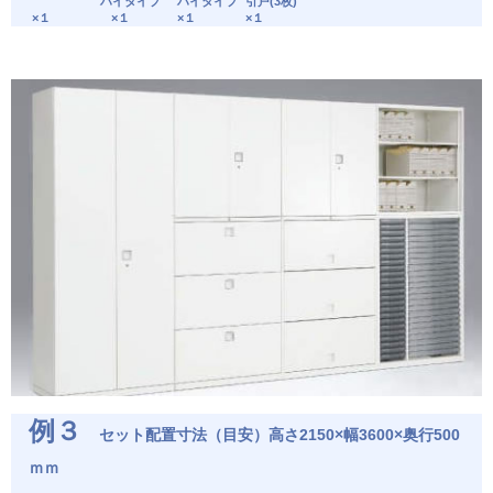
ハイタイプ
ハイタイプ
引戸(3枚)
×１
×１
×１
×１
例３
セット配置寸法（目安）高さ2150×幅3600×奥行500
ｍｍ