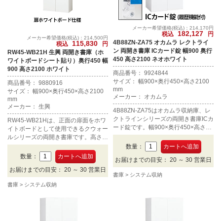
メーカー希望価格(税込)：214,170円
182,127
税込
円
メーカー希望価格(税込)：214,500円
4B88ZN-ZA75 オカムラ レクトライ
115,830
税込
円
ン 両開き書庫 ICカード錠 幅900 奥行
RW45-WB21H 生興 両開き書庫（ホ
450 高さ2100 ネオホワイト
ワイトボードシート貼り）奥行450 幅
900 高さ2100 ホワイト
商品番号： 9924844
サイズ： 幅900×奥行450×高さ2100
商品番号： 9880916
mm
サイズ： 幅900×奥行450×高さ2100
メーカー： オカムラ
mm
メーカー： 生興
4B88ZN-ZA75はオカムラ収納庫、レ
クトラインシリーズの両開き書庫ICカ
RW45-WB21Hは、正面の扉面をホワ
ード錠です。幅900×奥行450×高さ21
イトボードとして使用できるクウォー
00mm、カラーはネオホワイトです。
ルシリーズの両開き書庫です。高さ2
100mm×幅900mm×奥行450mm、カ
数量：
ラーはホワイト。
数量：
お届けまでの目安： 20 ～ 30 営業日
お届けまでの目安： 20 ～ 30 営業日
書庫
システム収納
書庫
システム収納