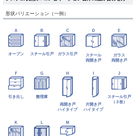
形状バリエーション（一例）
A
B
C
D
E
オープン
スチール引戸
ガラス引戸
スチール
ガラス
両開き戸
両開き戸
F
G
H
I
J
引き出し
整理庫
スチール引戸
（３枚）
両開き戸
片開き戸
ハイタイプ
ハイタイプ
K
L
M