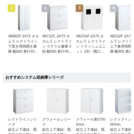
1
2
3
4
4B88ZF-ZA75 オカ
4B73ZC-ZA75 オ
4B23GF-ZA75 オ
4B33ZF-ZA7
ムラ レクトライン
カムラ レクトライ
カムラ レクトライ
ムラ レクトラ
下置き用両開き書
ン ラテラル書庫 3
ン トラッシュユニ
上下兼用両開
庫 幅900 奥行450
段 幅900 奥行450
ット 2列・開口大
庫 幅900 奥行
高さ2100 ネオホワ
高さ1100 ネオホワ
サイズ 下置き用 幅
高さ1050 ネ
イト
イト
900×奥行450×高さ
イト
1050mm ネオホワ
イト
おすすめシステム収納庫シリーズ
レクトラインシリ
クウォールシリー
クウォール奥行50
レクトライン
ーズ
ズ
0mm。
00mm。
組立上下連結、既
組立上下連結、既
組立上下連結、既
組立上下連結