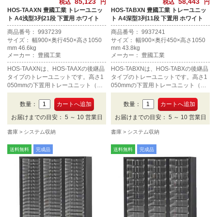
85,123
58,443
税込
円
税込
円
HOS-TAAXN 豊國工業 トレーユニッ
HOS-TABXN 豊國工業 トレーユニッ
ト A4浅型3列21段 下置用 ホワイト
ト A4深型3列11段 下置用 ホワイト
商品番号： 9937239
商品番号： 9937241
サイズ： 幅900×奥行450×高さ1050
サイズ： 幅900×奥行450×高さ1050
mm 46.6kg
mm 43.8kg
メーカー： 豊國工業
メーカー： 豊國工業
HOS-TAAXNは、HOS-TAAXの後継品
HOS-TABXNは、HOS-TABXの後継品
タイプのトレーユニットです。高さ1
タイプのトレーユニットです。高さ1
050mmの下置用トレーユニット（A4
050mmの下置用トレーユニット（A4
浅型3列×21段）です。HOSシリーズ
深型3列×11段）です。HOSシリーズ
で組み合わせてご利用いただけます。
で組み合わせてご利用いただけます。
数量：
数量：
お届けまでの目安： 5 ～ 10 営業日
お届けまでの目安： 5 ～ 10 営業日
書庫
システム収納
書庫
システム収納
送料無料
完成品
送料無料
完成品