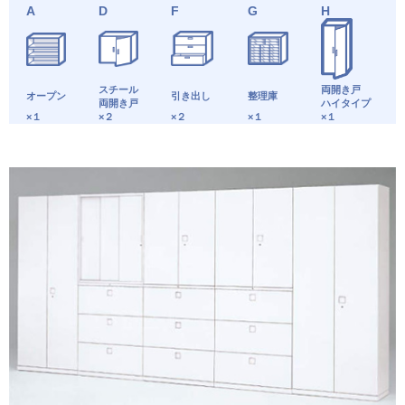
A
D
F
G
H
スチール
両開き戸
オープン
引き出し
整理庫
両開き戸
ハイタイプ
×１
×２
×２
×１
×１