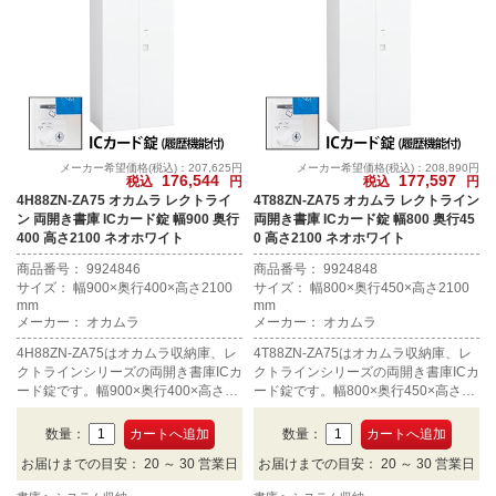
メーカー希望価格(税込)：207,625円
メーカー希望価格(税込)：208,890円
176,544
177,597
税込
円
税込
円
4H88ZN-ZA75 オカムラ レクトライ
4T88ZN-ZA75 オカムラ レクトライン
ン 両開き書庫 ICカード錠 幅900 奥行
両開き書庫 ICカード錠 幅800 奥行45
400 高さ2100 ネオホワイト
0 高さ2100 ネオホワイト
商品番号： 9924846
商品番号： 9924848
サイズ： 幅900×奥行400×高さ2100
サイズ： 幅800×奥行450×高さ2100
mm
mm
メーカー： オカムラ
メーカー： オカムラ
4H88ZN-ZA75はオカムラ収納庫、レ
4T88ZN-ZA75はオカムラ収納庫、レ
クトラインシリーズの両開き書庫ICカ
クトラインシリーズの両開き書庫ICカ
ード錠です。幅900×奥行400×高さ21
ード錠です。幅800×奥行450×高さ21
00mm、カラーはネオホワイトです。
00mm、カラーはネオホワイトです。
数量：
数量：
お届けまでの目安： 20 ～ 30 営業日
お届けまでの目安： 20 ～ 30 営業日