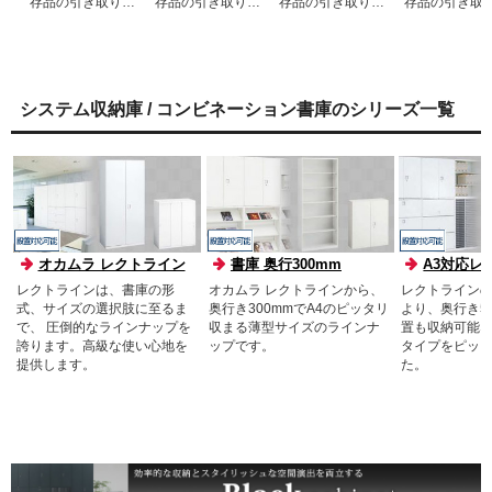
存品の引き取り回
存品の引き取り回
存品の引き取り回
存品の引き取
収可能。
収可能。
収可能。
収可能。
システム収納庫 / コンビネーション書庫のシリーズ一覧
オカムラ レクトライン
書庫 奥行300mm
A3対応レ
レクトラインは、書庫の形
オカムラ レクトラインから、
レクトライン
式、サイズの選択肢に至るま
奥行き300mmでA4のピッタリ
より、奥行き50
で、 圧倒的なラインナップを
収まる薄型サイズのラインナ
置も収納可能
誇ります。高級な使い心地を
ップです。
タイプをピッ
提供します。
た。