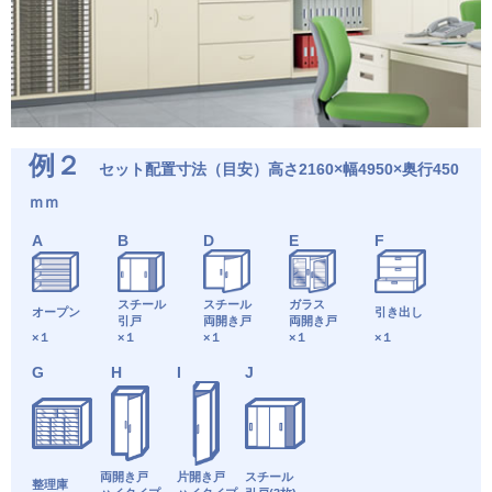
例２
セット配置寸法（目安）高さ2160×幅4950×奥行450
ｍｍ
A
B
D
E
F
スチール
スチール
ガラス
オープン
引き出し
引戸
両開き戸
両開き戸
×１
×１
×１
×１
×１
G
H
I
J
両開き戸
片開き戸
スチール
整理庫