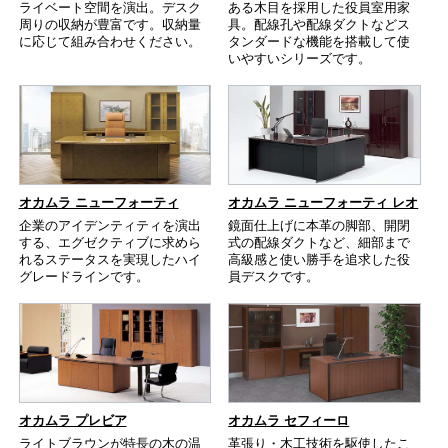
ライベート空間を演出。デスク
ある木目を採用した役員室用家
周りの収納が豊富です。収納量
具。配線孔や配線ダクトなどス
に応じて組み合わせください。
タンダードな機能を搭載して使
いやすいシリーズです。
オカムラ ニューフォーティ
オカムラ ニューフォーティ レオ
企業のアイデンティティを演出
鏡面仕上げに本革の脚部、開閉
する、エグゼクティブに求めら
式の配線ダクトなど、細部まで
れるステータスを実現したハイ
高級感と使い勝手を追求した役
グレードラインです。
員デスクです。
オカムラ プレビア
オカムラ セフィーロ
ライトブラウンが特長の木の温
革張り・木工技術を駆使したこ