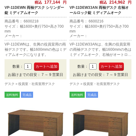
177,144
214,962
税込
円
税込
円
VP-11DEWN 両袖デスク シリンダー
VP-11DEW33AN 両袖デスク 右袖オ
錠 ミディアムオーク
ールロック錠 ミディアムオーク
商品番号： 6600218
商品番号： 6600216
サイズ： 幅1600×奥行750×高さ700
サイズ： 幅1600×奥行750×高さ700
mm
mm
メーカー：
メーカー：
VP-11DEWNは、生興の役員室用の両
VP-11DEW33ANは、生興の役員室用
袖デスクです。幅1600mmの色はミデ
の両袖デスクです。幅1600mmの色は
ィアムオークになります。
ミディアムオーク、右袖がオートロッ
ク機構になります。
数量：
数量：
お届けまでの目安： 7 ～ 9 営業日
お届けまでの目安： 7 ～ 9 営業日
デスク
役員室・社長室用デスク
デスク
役員室・社長室用デスク
送料無料
完成品
送料無料
完成品