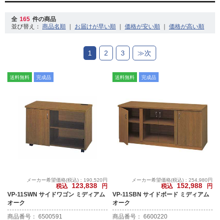
全
165
件の商品
並び替え：
｜
｜
｜
1
2
3
≫次
送料無料
完成品
送料無料
完成品
メーカー希望価格(税込)：190,520円
メーカー希望価格(税込)：254,980円
123,838
152,988
税込
円
税込
円
VP-11SWN サイドワゴン ミディアム
VP-11SBN サイドボード ミディアム
オーク
オーク
商品番号： 6500591
商品番号： 6600220