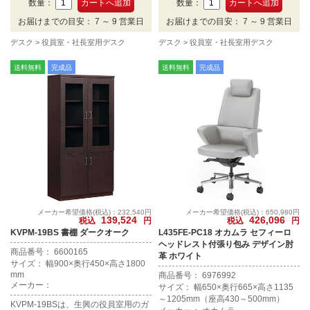
数量：
数量：
お届けまでの目安： 7 ～ 9 営業日
お届けまでの目安： 7 ～ 9 営業日
デスク
役員室・社長室用デスク
デスク
役員室・社長室用デスク
送料無料
完成品
送料無料
完成品
メーカー希望価格(税込)：232,540円
メーカー希望価格(税込)：650,980円
139,524
426,096
税込
円
税込
円
KVPM-19BS 書棚 ダークオーク
L435FE-PC18 オカムラ セフィーロ
ヘッドレスト付張り包み デザイン肘
商品番号： 6600165
革 ホワイト
サイズ： 幅900×奥行450×高さ1800
mm
商品番号： 6976992
メーカー：
サイズ： 幅650×奥行665×高さ1135
～1205mm（座高430～500mm）
KVPM-19BSは、生興の役員室用のガ