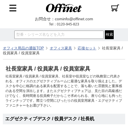
お問合せ：cominfo@offinet.com
Tel：0120-945-823
オフィス用品の通販TOP
オフィス家具
応接セット
社長室家具 /
役員家具 / 役員室家具
社長室家具 / 役員家具 / 役員室家具
社長室家具 / 役員家具 / 役員室家具、社長室や役員室などの執務室に代表さ
れる、オフィスのエグゼクティブルームに最適な家具を取り揃えました。デ
スクを中心に格調のある家具を配置することで、落ち着いた雰囲気と重厚感
のある空間を演出します。またエグゼクティブチェアは、見た目の高級感だ
けでなく、長時間座る役員椅子だからこそ求められる、座り心地にも拘った
ラインナップです。際立つ空間にぴったりの役員室用家具・エグゼクティブ
ファニチャーをお選び下さい。
エグゼクティブデスク / 役員デスク / 社長机