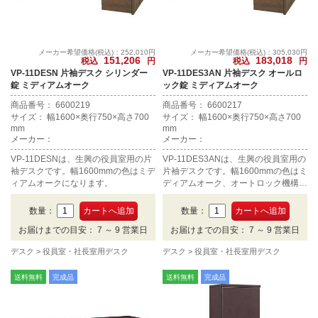
メーカー希望価格(税込)：252,010円
メーカー希望価格(税込)：305,030円
151,206
183,018
税込
円
税込
円
VP-11DESN 片袖デスク シリンダー
VP-11DES3AN 片袖デスク オールロ
錠 ミディアムオーク
ック錠 ミディアムオーク
商品番号： 6600219
商品番号： 6600217
サイズ： 幅1600×奥行750×高さ700
サイズ： 幅1600×奥行750×高さ700
mm
mm
メーカー：
メーカー：
VP-11DESNは、生興の役員室用の片
VP-11DES3ANは、生興の役員室用の
袖デスクです。幅1600mmの色はミデ
片袖デスクです。幅1600mmの色はミ
ィアムオークになります。
ディアムオーク、オートロック機構に
なります。
数量：
数量：
お届けまでの目安： 7 ～ 9 営業日
お届けまでの目安： 7 ～ 9 営業日
デスク
役員室・社長室用デスク
デスク
役員室・社長室用デスク
送料無料
完成品
送料無料
完成品