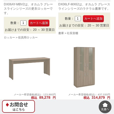
DX06AY-MBV2は、オカムラ グレー
DX06LF-MX62は、オカムラ グレース
スラインシリーズの更衣ロッカーで
ラインシリーズのラテラル書庫です。
す。
数量：
数量：
お届けまでの目安： 20 ～ 30 営業日
お届けまでの目安： 20 ～ 30 営業日
書庫
社長室棚
ロッカー
役員用ロッカー
メーカー希望価格(税込)：123,860円
メーカー希望価格(税込)：437,030円
89,278
314,879
税込
円
税込
円
DX06ST-MX62 オカムラ グレースラ
DX06BZ-MBV2 オカムラ グレースラ
イン サイドテーブル プライズウッド
イン ガラス書棚 下段木扉 プライズウ
ミディアム
ッドミディアム