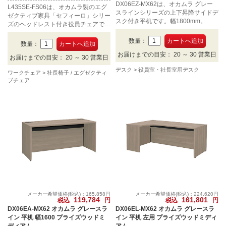
DX06EZ-MX62は、オカムラ グレー
L435SE-FS06は、オカムラ製のエグ
スラインシリーズの上下昇降サイドデ
ゼクティブ家具「セフィーロ」シリー
スク付き平机です。幅1800mm。
ズのヘッドレスト付き役員チェアで
す。布張り、カラーはパープル。
数量：
数量：
お届けまでの目安： 20 ～ 30 営業日
お届けまでの目安： 20 ～ 30 営業日
デスク
役員室・社長室用デスク
ワークチェア
社長椅子 / エグゼクティ
ブチェア
メーカー希望価格(税込)：165,858円
メーカー希望価格(税込)：224,620円
119,784
161,801
税込
円
税込
円
DX06EA-MX62 オカムラ グレースラ
DX06EL-MX62 オカムラ グレースラ
イン 平机 幅1600 プライズウッドミ
イン 平机 左用 プライズウッドミディ
ディアム
アム