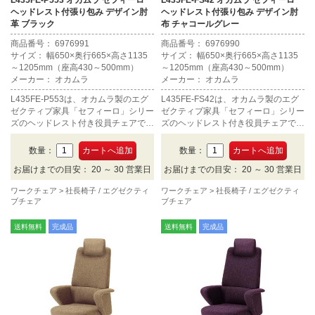
L435FE-P553 オカムラ セフィーロ
L435FE-FS42 オカムラ セフィーロ
ヘッドレスト付張り包み デザイン肘
ヘッドレスト付張り包み デザイン肘
革 ブラック
布 チャコールグレー
商品番号： 6976991
商品番号： 6976990
サイズ： 幅650×奥行665×高さ1135
サイズ： 幅650×奥行665×高さ1135
～1205mm（座高430～500mm）
～1205mm（座高430～500mm）
メーカー： オカムラ
メーカー： オカムラ
L435FE-P553は、オカムラ製のエグ
L435FE-FS42は、オカムラ製のエグ
ゼクティブ家具「セフィーロ」シリー
ゼクティブ家具「セフィーロ」シリー
ズのヘッドレスト付き役員チェアで
ズのヘッドレスト付き役員チェアで
す。デザイン肘タイプの本革張り、カ
す。デザイン肘タイプの布張り、カラ
ラーはブラック。
ーはチャコールグレー。
数量：
数量：
お届けまでの目安： 20 ～ 30 営業日
お届けまでの目安： 20 ～ 30 営業日
ワークチェア
社長椅子 / エグゼクティ
ワークチェア
社長椅子 / エグゼクティ
ブチェア
ブチェア
送料無料
完成品
送料無料
完成品