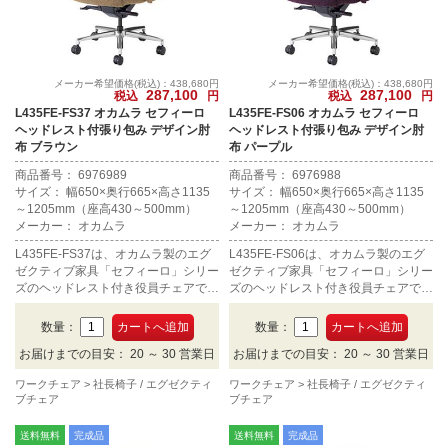
メーカー希望価格(税込)：438,680円
メーカー希望価格(税込)：438,680円
287,100
287,100
税込
円
税込
円
L435FE-FS37 オカムラ セフィーロ
L435FE-FS06 オカムラ セフィーロ
ヘッドレスト付張り包み デザイン肘
ヘッドレスト付張り包み デザイン肘
布 ブラウン
布 パープル
商品番号： 6976989
商品番号： 6976988
サイズ： 幅650×奥行665×高さ1135
サイズ： 幅650×奥行665×高さ1135
～1205mm（座高430～500mm）
～1205mm（座高430～500mm）
メーカー： オカムラ
メーカー： オカムラ
L435FE-FS37は、オカムラ製のエグ
L435FE-FS06は、オカムラ製のエグ
ゼクティブ家具「セフィーロ」シリー
ゼクティブ家具「セフィーロ」シリー
ズのヘッドレスト付き役員チェアで
ズのヘッドレスト付き役員チェアで
す。デザイン肘タイプの布張り、カラ
す。デザイン肘タイプの布張り、カラ
ーはブラウン。
ーはパープル。
数量：
数量：
お届けまでの目安： 20 ～ 30 営業日
お届けまでの目安： 20 ～ 30 営業日
ワークチェア
社長椅子 / エグゼクティ
ワークチェア
社長椅子 / エグゼクティ
ブチェア
ブチェア
送料無料
完成品
送料無料
完成品