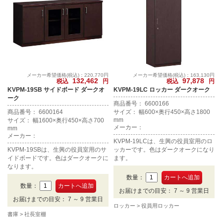
メーカー希望価格(税込)：220,770円
メーカー希望価格(税込)：163,130円
132,462
97,878
税込
円
税込
円
KVPM-19SB サイドボード ダークオ
KVPM-19LC ロッカー ダークオーク
ーク
商品番号： 6600166
商品番号： 6600164
サイズ： 幅600×奥行450×高さ1800
mm
サイズ： 幅1600×奥行450×高さ700
メーカー：
mm
メーカー：
KVPM-19LCは、生興の役員室用のロ
KVPM-19SBは、生興の役員室用のサ
ッカーです。色はダークオークになり
イドボードです。色はダークオークに
ます。
なります。
数量：
数量：
お届けまでの目安： 7 ～ 9 営業日
お届けまでの目安： 7 ～ 9 営業日
ロッカー
役員用ロッカー
書庫
社長室棚