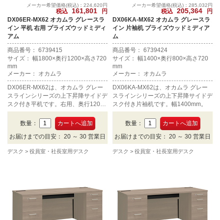
メーカー希望価格(税込)：224,620円
メーカー希望価格(税込)：285,032円
161,801
205,364
税込
円
税込
円
DX06ER-MX62 オカムラ グレースラ
DX06KA-MX62 オカムラ グレースラ
イン 平机 右用 プライズウッドミディ
イン 片袖机 プライズウッドミディア
アム
ム
商品番号： 6739415
商品番号： 6739424
サイズ： 幅1800×奥行1200×高さ720
サイズ： 幅1400×奥行800×高さ720
mm
mm
メーカー： オカムラ
メーカー： オカムラ
DX06ER-MX62は、オカムラ グレー
DX06KA-MX62は、オカムラ グレー
スラインシリーズの上下昇降サイドデ
スラインシリーズの上下昇降サイドデ
スク付き平机です。右用、奥行1200
スク付き片袖机です。幅1400mm。
mm。
数量：
数量：
お届けまでの目安： 20 ～ 30 営業日
お届けまでの目安： 20 ～ 30 営業日
デスク
役員室・社長室用デスク
デスク
役員室・社長室用デスク