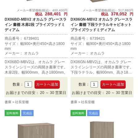
メーカー希望価格(税込)：400,400円
メーカー希望価格(税込)：517,880円
288,401
378,052
税込
円
税込
円
DX06BD-MBV2 オカムラ グレースラ
DX06GN-MBV2 オカムラ グレースラ
イン 書棚 木扉2段 プライズウッドミ
イン 書棚 下段ラテラルキャビネット
ディアム
プライズウッドミディアム
商品番号： 6739401
商品番号： 6739421
サイズ： 幅900×奥行450×高さ1800
サイズ： 幅900×奥行450×高さ1800
mm
mm
メーカー： オカムラ
メーカー： オカムラ
DX06BD-MBV2は、オカムラ グレー
DX06GN-MBV2は、オカムラ グレー
スラインシリーズの両開き書庫です。
スラインシリーズの両開き書庫です。
木扉2段。幅900mm、高さ1800mm。
下段ラテラル。幅900mm、高さ1800
mm。
数量：
数量：
お届けまでの目安： 20 ～ 30 営業日
お届けまでの目安： 20 ～ 30 営業日
書庫
社長室棚
書庫
社長室棚
送料無料
完成品
送料無料
完成品