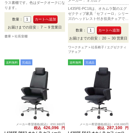
メーカー： オカムラ
ラス書棚です。色はダークオークにな
ります。
L435FE-PC18は、オカムラ製のエグ
ゼクティブ家具「セフィーロ」シリー
ズのヘッドレスト付き役員チェアで
数量：
す。デザイン肘タイプの本革張り、カ
お届けまでの目安： 7 ～ 9 営業日
ラーはホワイト。
数量：
書庫
社長室棚
お届けまでの目安： 20 ～ 30 営業日
ワークチェア
社長椅子 / エグゼクティ
ブチェア
送料無料
完成品
送料無料
完成品
メーカー希望価格(税込)：650,980円
メーカー希望価格(税込)：438,680円
426,096
287,100
税込
円
税込
円