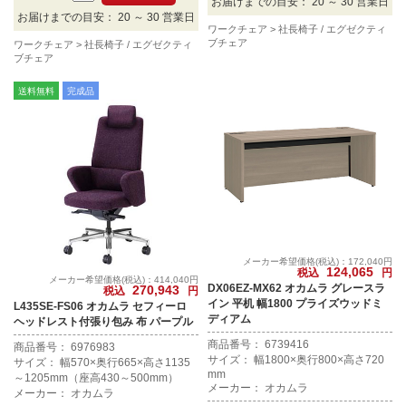
お届けまでの目安： 20 ～ 30 営業日
お届けまでの目安： 20 ～ 30 営業日
ワークチェア
社長椅子 / エグゼクティ
ブチェア
ワークチェア
社長椅子 / エグゼクティ
ブチェア
送料無料
完成品
メーカー希望価格(税込)：172,040円
124,065
税込
円
メーカー希望価格(税込)：414,040円
DX06EZ-MX62 オカムラ グレースラ
270,943
税込
円
イン 平机 幅1800 プライズウッドミ
L435SE-FS06 オカムラ セフィーロ
ディアム
ヘッドレスト付張り包み 布 パープル
商品番号： 6739416
商品番号： 6976983
サイズ： 幅1800×奥行800×高さ720
サイズ： 幅570×奥行665×高さ1135
mm
～1205mm（座高430～500mm）
メーカー： オカムラ
メーカー： オカムラ