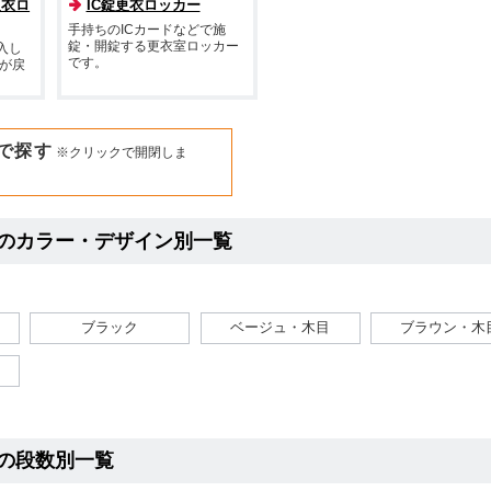
更衣ロ
IC錠更衣ロッカー
手持ちのICカードなどで施
錠・開錠する更衣室ロッカー
入し
です。
が戻
で探す
※クリックで開閉しま
のカラー・デザイン別一覧
ブラック
ベージュ・木目
ブラウン・木
の段数別一覧