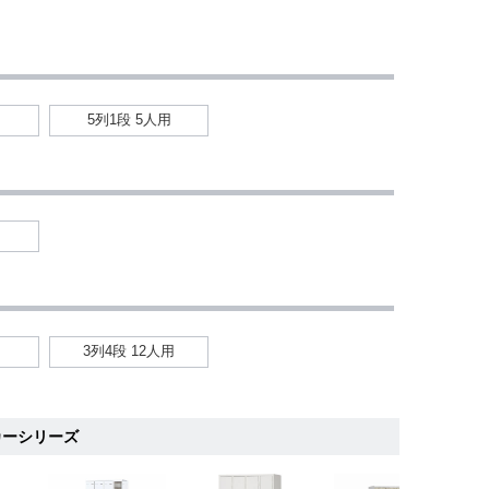
用
5列1段 5人用
用
用
3列4段 12人用
カーシリーズ
6
7
8