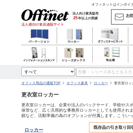
オフィネットはインボイス対
法人向け家具販売
25
年以上の実績
オフィス用品の通販TOP
オフィス家具
ロッカー
更衣室ロッ
更衣室ロッカー
更衣室ロッカーは、企業や法人のバックヤード、学校やス
保管など、広く汎用的な事務所ロッカーとしても使用され
鏡など、活動準備の為のオプションが付属します。こうい
既存品の引き取り回
ロッカー