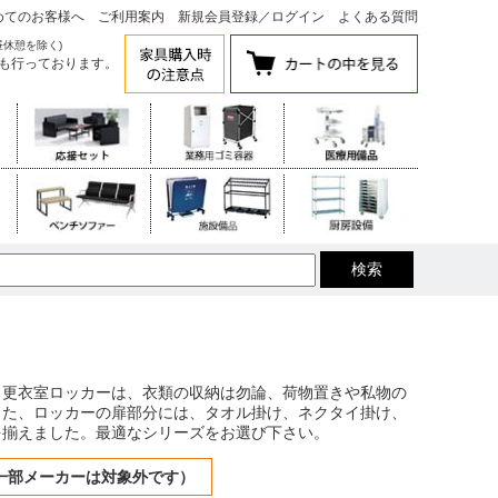
めてのお客様へ
ご利用案内
新規会員登録
／
ログイン
よくある質問
昼休憩を除く)
も行っております。
。更衣室ロッカーは、衣類の収納は勿論、荷物置きや私物の
また、ロッカーの扉部分には、タオル掛け、ネクタイ掛け、
を揃えました。最適なシリーズをお選び下さい。
一部メーカーは対象外です）