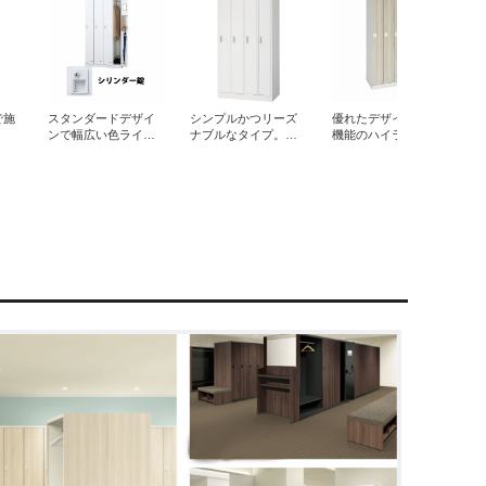
で施
スタンダードデザイ
シンプルかつリーズ
優れたデザイン性と
W ナイキ LK
TLK-S4 豊國工業 4人
S-73-W ライオン事務
LK-3F1 コクヨ 3人用
ンで幅広い色ライン
ナブルなタイプ。
機能のハイランクタ
 3人用シリン
用ロッカー シリンダ
器 3人用（3列1段）
（3列1段）スチール
取り回
ナップ
※既存品の引き取り回
イプ。
クリアホワイ
ー錠 ホワイトグレー
スチールロッカー S
ロッカー LK 幅900 
※既存品の引き取り回
収も対応。
※既存品の引き取り回
幅900 奥行515 高さ1
行515 高さ1790 シリ
収も対応。
収も対応。
790 シリンダー錠 ホ
ンダー錠 ニューグレ
ワイト
ー