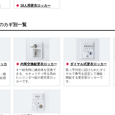
ー
18人用更衣ロッカー
のカギ別一覧
ロッカ
内筒交換錠更衣ロッカー
ダイヤル式更衣ロッカー
キー紛失時に鍵自体を交換で
取っ手付近に設けられたダイ
きる、セキュリティ性を高め
ヤルで番号を設定して施錠・
・開
たシリンダー錠の更衣室ロッ
開錠する更衣室ロッカーで
衣用
カーです。
す。