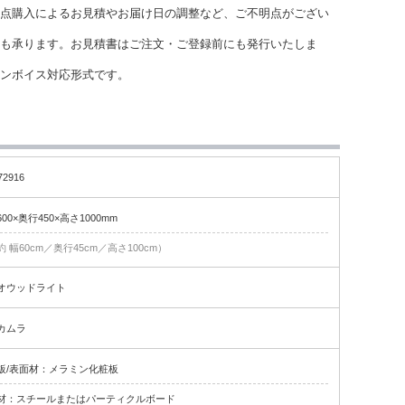
点購入によるお見積やお届け日の調整など、ご不明点がござい
も承ります。お見積書はご注文・ご登録前にも発行いたしま
インボイス対応形式です。
72916
600×奥行450×高さ1000mm
約 幅60cm／奥行45cm／高さ100cm）
オウッドライト
カムラ
板/表面材：メラミン化粧板
材：スチールまたはパーティクルボード