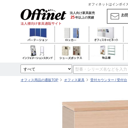
オフィネットはインボイス対
法人向け家具販売
25
年以上の実績
オフィス用品の通販TOP
オフィス家具
受付カウンター / 受付台