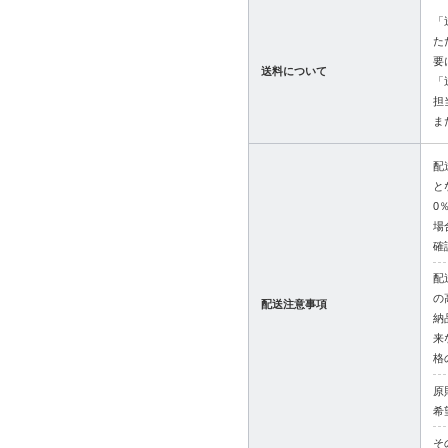
「
た
要
送料について
「
担
ま
配
と
0
場
確
配
の
配送注意事項
納
来
格
原
希
そ