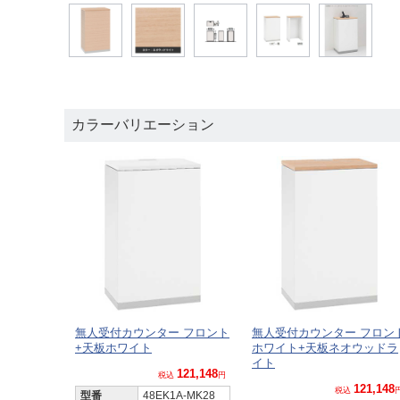
カラーバリエーション
無人受付カウンター フロント
無人受付カウンター フロン
+天板ホワイト
ホワイト+天板ネオウッドラ
イト
121,148
税込
円
121,148
税込
型番
48EK1A-MK28