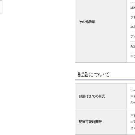
縁
フ
その他詳細
本
ア
配
※
配送について
5
お届けまでの目安
※
ル
平
配達可能時間帯
※
さ