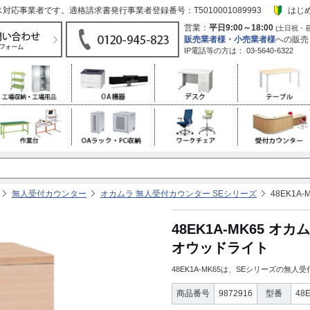
応事業者です。適格請求書発行事業者登録番号：T5010001089993
はじ
営業：
平日9:00～18:00
(土日祝・
販売業者様・小売業者様
への販売
IP電話等の方は：
03-5640-6322
無人受付カウンター
オカムラ 無人受付カウンター SEシリーズ
48EK1
48EK1A-MK65 
オウッドライト
48EK1A-MK65は、SEシリーズの
商品番号
9872916
型番
48