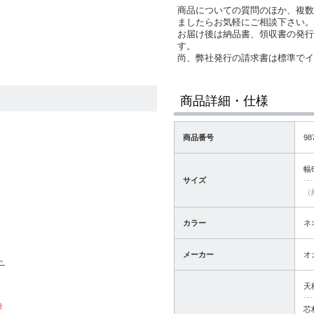
商品についての質問のほか、複数
ましたらお気軽にご相談下さい。
お届け後は納品書、領収書の発行
す。
尚、弊社発行の請求書は標準で
商品詳細・仕様
商品番号
98
幅
サイズ
（
カラー
ネ
メーカー
オ
ト
天
円
芯