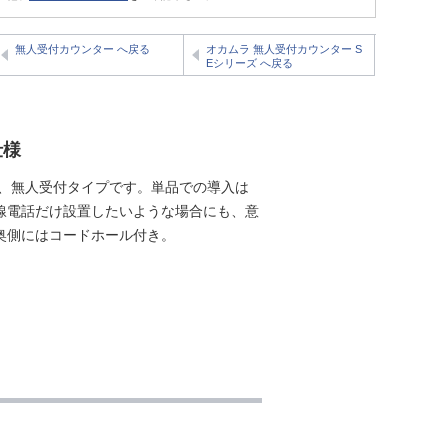
無人受付カウンター へ戻る
オカムラ 無人受付カウンター S
Eシリーズ へ戻る
仕様
の、無人受付タイプです。単品での導入は
線電話だけ設置したいような場合にも、意
奥側にはコードホール付き。