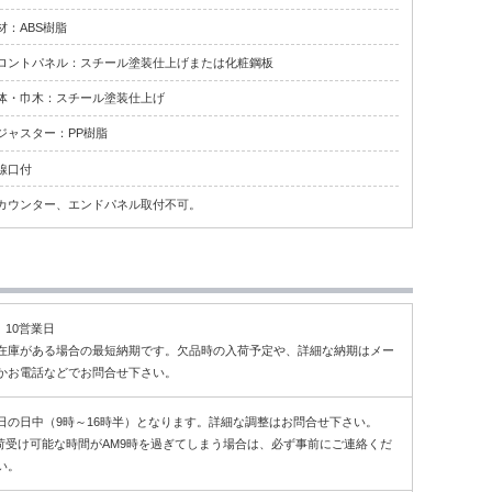
材：ABS樹脂
ロントパネル：スチール塗装仕上げまたは化粧鋼板
体・巾木：スチール塗装仕上げ
ジャスター：PP樹脂
線口付
カウンター、エンドパネル取付不可。
～ 10営業日
在庫がある場合の最短納期です。欠品時の入荷予定や、詳細な納期はメー
かお電話などでお問合せ下さい。
日の日中（9時～16時半）となります。詳細な調整はお問合せ下さい。
荷受け可能な時間がAM9時を過ぎてしまう場合は、必ず事前にご連絡くだ
い。