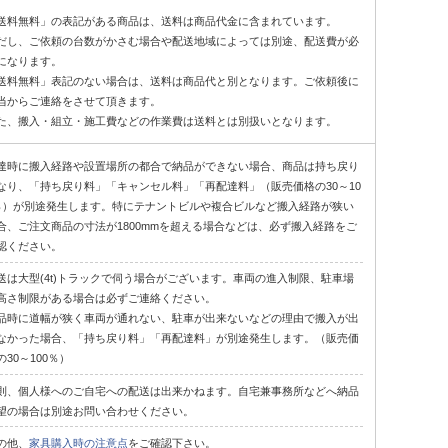
送料無料」の表記がある商品は、送料は商品代金に含まれています。
だし、ご依頼の台数がかさむ場合や配送地域によっては別途、配送費が必
になります。
送料無料」表記のない場合は、送料は商品代と別となります。ご依頼後に
当からご連絡をさせて頂きます。
た、搬入・組立・施工費などの作業費は送料とは別扱いとなります。
達時に搬入経路や設置場所の都合で納品ができない場合、商品は持ち戻り
なり、「持ち戻り料」「キャンセル料」「再配達料」（販売価格の30～10
％）が別途発生します。特にテナントビルや複合ビルなど搬入経路が狭い
合、ご注文商品の寸法が1800mmを超える場合などは、必ず搬入経路をご
認ください。
送は大型(4t)トラックで伺う場合がございます。車両の進入制限、駐車場
高さ制限がある場合は必ずご連絡ください。
品時に道幅が狭く車両が通れない、駐車が出来ないなどの理由で搬入が出
なかった場合、「持ち戻り料」「再配達料」が別途発生します。（販売価
の30～100％）
則、個人様へのご自宅への配送は出来かねます。自宅兼事務所などへ納品
望の場合は別途お問い合わせください。
の他、
家具購入時の注意点
をご確認下さい。