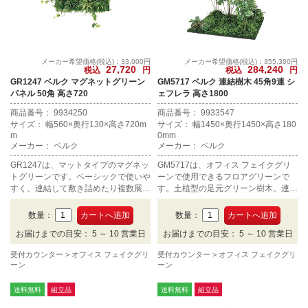
メーカー希望価格(税込)：33,000円
メーカー希望価格(税込)：355,300円
27,720
284,240
税込
円
税込
円
GR1247 ベルク マグネットグリーン
GM5717 ベルク 連結樹木 45角9連 シ
パネル 50角 高さ720
ェフレラ 高さ1800
商品番号： 9934250
商品番号： 9933547
サイズ： 幅560×奥行130×高さ720m
サイズ： 幅1450×奥行1450×高さ180
m
0mm
メーカー： ベルク
メーカー： ベルク
GR1247は、マットタイプのマグネッ
GM5717は、オフィス フェイクグリ
トグリーンです。ベーシックで使いや
ーンで使用できるフロアグリーンで
すく、連結して敷き詰めたり複数展示
す。土植型の足元グリーン樹木。連結
がおすすめです。
タイプ、45角9連、高さ1800mmで
す。
数量：
数量：
お届けまでの目安： 5 ～ 10 営業日
お届けまでの目安： 5 ～ 10 営業日
受付カウンター
オフィス フェイクグリ
受付カウンター
オフィス フェイクグリ
ーン
ーン
送料無料
組立品
送料無料
組立品