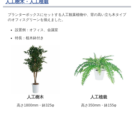
人工樹木・人工植栽
プランターボックスにセットする人工観葉植物や、背の高い立ち木タイプ
のオフィスグリーンを揃えました。
設置例：オフィス、会議室
特長：植木鉢付き
人工樹木
人工植栽
高さ1800mm・鉢325φ
高さ350mm・鉢155φ