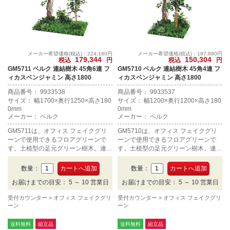
メーカー希望価格(税込)：224,180円
メーカー希望価格(税込)：187,880円
179,344
150,304
税込
円
税込
円
GM5711 ベルク 連結樹木 45角6連 フ
GM5710 ベルク 連結樹木 45角4連 フ
ィカスベンジャミン 高さ1800
ィカスベンジャミン 高さ1800
商品番号： 9933538
商品番号： 9933537
サイズ： 幅1700×奥行1250×高さ180
サイズ： 幅1200×奥行1200×高さ180
0mm
0mm
メーカー： ベルク
メーカー： ベルク
GM5711は、オフィス フェイクグリ
GM5710は、オフィス フェイクグリ
ーンで使用できるフロアグリーンで
ーンで使用できるフロアグリーンで
す。土植型の足元グリーン樹木。連結
す。土植型の足元グリーン樹木。連結
タイプ、45角6連、高さ1800mmで
タイプ、45角4連、高さ1800mmで
す。
す。
数量：
数量：
お届けまでの目安： 5 ～ 10 営業日
お届けまでの目安： 5 ～ 10 営業日
受付カウンター
オフィス フェイクグリ
受付カウンター
オフィス フェイクグリ
ーン
ーン
送料無料
組立品
送料無料
組立品