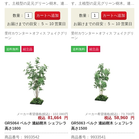
す。土植型の足元グリーン樹木。連結
す。土植型の足元グリーン樹木。連結
タイプ、45角3連、高さ1800mmで
タイプ、45角3連、高さ1800mmで
す。
す。
数量：
数量：
お届けまでの目安： 5 ～ 10 営業日
お届けまでの目安： 5 ～ 10 営業日
受付カウンター
オフィス フェイクグリ
受付カウンター
オフィス フェイクグリ
ーン
ーン
送料無料
組立品
送料無料
組立品
メーカー希望価格(税込)：102,080円
メーカー希望価格(税込)：73,700円
81,664
58,960
税込
円
税込
円
GR5064 ベルク 連結樹木 シェフレラ
GR5063 ベルク 連結樹木 シェフレラ
高さ1800
高さ1500
商品番号： 9933542
商品番号： 9933541