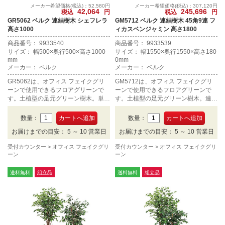
メーカー希望価格(税込)：52,580円
メーカー希望価格(税込)：307,120円
42,064
245,696
税込
円
税込
円
GR5062 ベルク 連結樹木 シェフレラ
GM5712 ベルク 連結樹木 45角9連 フ
高さ1000
ィカスベンジャミン 高さ1800
商品番号： 9933540
商品番号： 9933539
サイズ： 幅500×奥行500×高さ1000
サイズ： 幅1550×奥行1550×高さ180
mm
0mm
メーカー： ベルク
メーカー： ベルク
GR5062は、オフィス フェイクグリ
GM5712は、オフィス フェイクグリ
ーンで使用できるフロアグリーンで
ーンで使用できるフロアグリーンで
す。土植型の足元グリーン樹木。単体
す。土植型の足元グリーン樹木。連結
タイプ、高さ1000mmです。
タイプ、45角9連、高さ1800mmで
す。
数量：
数量：
お届けまでの目安： 5 ～ 10 営業日
お届けまでの目安： 5 ～ 10 営業日
受付カウンター
オフィス フェイクグリ
受付カウンター
オフィス フェイクグリ
ーン
ーン
送料無料
組立品
送料無料
組立品