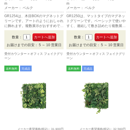
m
m
メーカー： ベルク
メーカー： ベルク
GR1254は、木目BOXのマグネットグ
GR1250は、マットタイプのマグネッ
リーンです。アートのようにおしゃれ
トグリーンです。ベーシックで使いや
に飾れます。複数展示がおすすめで
すく、連結して敷き詰めたり複数展示
す。
がおすすめです。
数量：
数量：
お届けまでの目安： 5 ～ 10 営業日
お届けまでの目安： 5 ～ 10 営業日
受付カウンター
オフィス フェイクグリ
受付カウンター
オフィス フェイクグリ
ーン
ーン
送料無料
完成品
送料無料
完成品
メーカー希望価格(税込)：31,900円
メーカー希望価格(税込)：32,560円