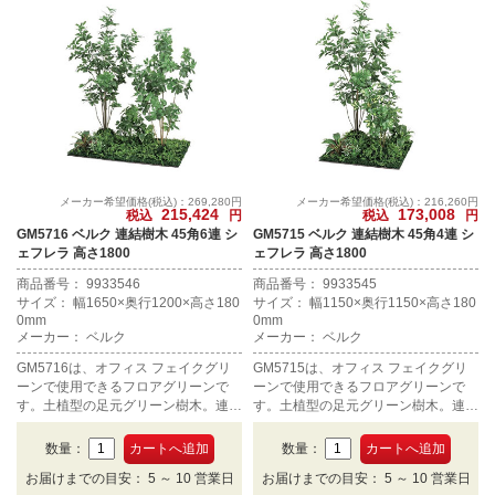
メーカー希望価格(税込)：269,280円
メーカー希望価格(税込)：216,260円
215,424
173,008
税込
円
税込
円
GM5716 ベルク 連結樹木 45角6連 シ
GM5715 ベルク 連結樹木 45角4連 シ
ェフレラ 高さ1800
ェフレラ 高さ1800
商品番号： 9933546
商品番号： 9933545
サイズ： 幅1650×奥行1200×高さ180
サイズ： 幅1150×奥行1150×高さ180
0mm
0mm
メーカー： ベルク
メーカー： ベルク
GM5716は、オフィス フェイクグリ
GM5715は、オフィス フェイクグリ
ーンで使用できるフロアグリーンで
ーンで使用できるフロアグリーンで
す。土植型の足元グリーン樹木。連結
す。土植型の足元グリーン樹木。連結
タイプ、45角6連、高さ1800mmで
タイプ、45角4連、高さ1800mmで
す。
す。
数量：
数量：
お届けまでの目安： 5 ～ 10 営業日
お届けまでの目安： 5 ～ 10 営業日