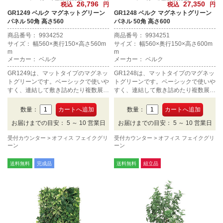
26,796
27,350
税込
円
税込
円
GR1249 ベルク マグネットグリーン
GR1248 ベルク マグネットグリーン
パネル 50角 高さ560
パネル 50角 高さ600
商品番号： 9934252
商品番号： 9934251
サイズ： 幅560×奥行150×高さ560m
サイズ： 幅560×奥行150×高さ600m
m
m
メーカー： ベルク
メーカー： ベルク
GR1249は、マットタイプのマグネッ
GR1248は、マットタイプのマグネッ
トグリーンです。ベーシックで使いや
トグリーンです。ベーシックで使いや
すく、連結して敷き詰めたり複数展示
すく、連結して敷き詰めたり複数展示
がおすすめです。
がおすすめです。
数量：
数量：
お届けまでの目安： 5 ～ 10 営業日
お届けまでの目安： 5 ～ 10 営業日
受付カウンター
オフィス フェイクグリ
受付カウンター
オフィス フェイクグリ
ーン
ーン
送料無料
完成品
送料無料
組立品