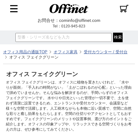
お問合せ：cominfo@offinet.com
Tel：0120-945-823
オフィス用品の通販TOP
オフィス家具
受付カウンター / 受付台
オフィス フェイクグリーン
オフィス フェイクグリーン
オフィス フェイクグリーンは、オフィスに植物を置きたいけれど、「水や
りが面倒」「手入れの時間がない」「土がこぼれるのが心配」といった理由
で諦めていませんか。そんな悩みを解決するのが、手間いらずのオフィス
フェイクグリーンです。 水やりや日光といった管理が一切不要で、土を使
わず清潔に設置できるため、エントランスや受付カウンター、会議室など
様々な空間で活躍します。人工樹木ながらも本物に近い質感で、空間に自然
な彩りと癒し効果をもたらします。空間の仕切りやアクセントとしてもおす
すめです。フェイクグリーンのメリットや設置事例、選び方のポイントをご
紹介します。オフィスの印象アップや、リラックスできる空間づくりをお考
えの方は、ぜひ参考にしてみてください。