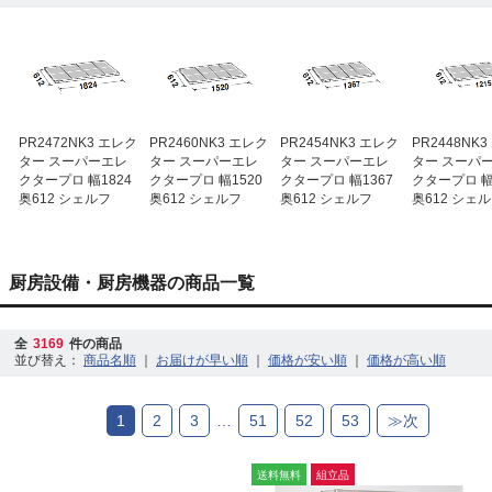
PR2472NK3 エレク
PR2460NK3 エレク
PR2454NK3 エレク
PR2448NK
ター スーパーエレ
ター スーパーエレ
ター スーパーエレ
ター スーパ
クタープロ 幅1824
クタープロ 幅1520
クタープロ 幅1367
クタープロ 幅
奥612 シェルフ
奥612 シェルフ
奥612 シェルフ
奥612 シェ
厨房設備・厨房機器の商品一覧
全
3169
件の商品
並び替え：
｜
｜
｜
1
2
3
…
51
52
53
≫次
送料無料
組立品