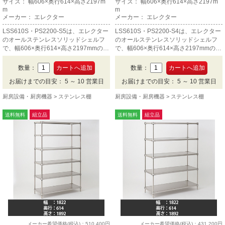
サイズ： 幅606×奥行614×高さ2197m
サイズ： 幅606×奥行614×高さ2197m
m
m
メーカー： エレクター
メーカー： エレクター
LSS610S・PS2200-S5は、エレクター
LSS610S・PS2200-S4は、エレクター
のオールステンレスソリッドシェルフ
のオールステンレスソリッドシェルフ
で、幅606×奥行614×高さ2197mmの5
で、幅606×奥行614×高さ2197mmの4
段です。
段です。
数量：
数量：
お届けまでの目安： 5 ～ 10 営業日
お届けまでの目安： 5 ～ 10 営業日
厨房設備・厨房機器
ステンレス棚
厨房設備・厨房機器
ステンレス棚
送料無料
組立品
送料無料
組立品
メーカー希望価格(税込)：510,400円
メーカー希望価格(税込)：431,200円