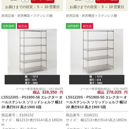
お届けまでの目安： 5 ～ 10 営業日
お届けまでの目安： 5 ～ 10 営業日
厨房設備・厨房機器
ステンレス棚
厨房設備・厨房機器
ステンレス棚
送料無料
組立品
送料無料
組立品
メーカー希望価格(税込)：437,800円
メーカー希望価格(税込)：370,700円
328,350
278,025
税込
円
税込
円
LSS1220S・PS1900-S6 エレクター オ
LSS1220S・PS1900-S5 エレクター オ
ールステンレス ソリッドシェルフ 幅12
ールステンレス ソリッドシェルフ 幅12
20 奥行610 高さ1900 6段
20 奥行610 高さ1900 5段
商品番号： 6106152
商品番号： 6106151
サイズ： 幅1213×奥行614×高さ1892m
サイズ： 幅1213×奥行614×高さ1892m
m
m