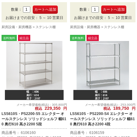
段です。
段です。
数量：
数量：
お届けまでの目安： 5 ～ 10 営業日
お届けまでの目安： 5 ～ 10 営業日
厨房設備・厨房機器
ステンレス棚
厨房設備・厨房機器
ステンレス棚
送料無料
組立品
送料無料
組立品
メーカー希望価格(税込)：305,800円
メーカー希望価格(税込)：253,000円
229,350
189,750
税込
円
税込
円
LSS610S・PS2200-S5 エレクター オ
LSS610S・PS2200-S4 エレクター オ
ールステンレス ソリッドシェルフ 幅61
ールステンレス ソリッドシェルフ 幅61
0 奥行610 高さ2200 5段
0 奥行610 高さ2200 4段
商品番号： 6106160
商品番号： 6106159