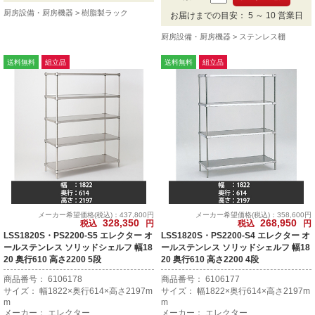
厨房設備・厨房機器
樹脂製ラック
お届けまでの目安： 5 ～ 10 営業日
厨房設備・厨房機器
ステンレス棚
送料無料
組立品
送料無料
組立品
メーカー希望価格(税込)：437,800円
メーカー希望価格(税込)：358,600円
328,350
268,950
税込
円
税込
円
LSS1820S・PS2200-S5 エレクター オ
LSS1820S・PS2200-S4 エレクター オ
ールステンレス ソリッドシェルフ 幅18
ールステンレス ソリッドシェルフ 幅18
20 奥行610 高さ2200 5段
20 奥行610 高さ2200 4段
商品番号： 6106178
商品番号： 6106177
サイズ： 幅1822×奥行614×高さ2197m
サイズ： 幅1822×奥行614×高さ2197m
m
m
メーカー： エレクター
メーカー： エレクター