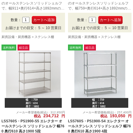
のオールステンレスソリッドシェルフ
のオールステンレスソリッドシェルフ
で、幅911×奥行614×高さ1892mmの4
で、幅759×奥行614×高さ1892mmの6
段です。
段です。
数量：
数量：
お届けまでの目安： 5 ～ 10 営業日
お届けまでの目安： 5 ～ 10 営業日
厨房設備・厨房機器
ステンレス棚
厨房設備・厨房機器
ステンレス棚
送料無料
組立品
送料無料
組立品
メーカー希望価格(税込)：312,950円
メーカー希望価格(税込)：257,400円
234,712
193,050
税込
円
税込
円
LSS760S・PS1900-S5 エレクター オ
LSS760S・PS1900-S4 エレクター オ
ールステンレス ソリッドシェルフ 幅76
ールステンレス ソリッドシェルフ 幅76
0 奥行610 高さ1900 5段
0 奥行610 高さ1900 4段