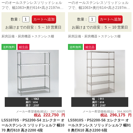
ーのオールステンレスソリッドシェル
ーのオールステンレスソリッドシェル
フで、幅1063×奥行614×高さ2197mm
フで、幅1063×奥行614×高さ2197mm
の6段です。
の5段です。
数量：
数量：
お届けまでの目安： 5 ～ 10 営業日
お届けまでの目安： 5 ～ 10 営業日
厨房設備・厨房機器
ステンレス棚
厨房設備・厨房機器
ステンレス棚
送料無料
組立品
送料無料
組立品
メーカー希望価格(税込)：297,000円
メーカー希望価格(税込)：394,900円
222,750
296,175
税込
円
税込
円
LSS1070S・PS2200-S4 エレクター オ
LSS910S・PS2200-S6 エレクター オ
ールステンレス ソリッドシェルフ 幅10
ールステンレス ソリッドシェルフ 幅91
70 奥行610 高さ2200 4段
0 奥行610 高さ2200 6段