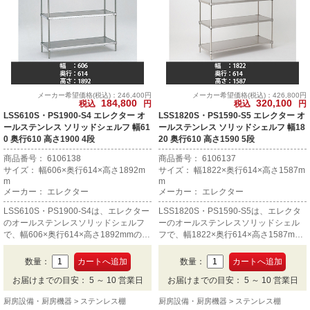
メーカー希望価格(税込)：246,400円
メーカー希望価格(税込)：426,800円
184,800
320,100
税込
円
税込
円
LSS610S・PS1900-S4 エレクター オ
LSS1820S・PS1590-S5 エレクター オ
ールステンレス ソリッドシェルフ 幅61
ールステンレス ソリッドシェルフ 幅18
0 奥行610 高さ1900 4段
20 奥行610 高さ1590 5段
商品番号： 6106138
商品番号： 6106137
サイズ： 幅606×奥行614×高さ1892m
サイズ： 幅1822×奥行614×高さ1587m
m
m
メーカー： エレクター
メーカー： エレクター
LSS610S・PS1900-S4は、エレクター
LSS1820S・PS1590-S5は、エレクタ
のオールステンレスソリッドシェルフ
ーのオールステンレスソリッドシェル
で、幅606×奥行614×高さ1892mmの4
フで、幅1822×奥行614×高さ1587mm
段です。
の5段です。
数量：
数量：
お届けまでの目安： 5 ～ 10 営業日
お届けまでの目安： 5 ～ 10 営業日
厨房設備・厨房機器
ステンレス棚
厨房設備・厨房機器
ステンレス棚