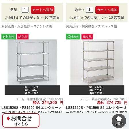
の4段です。
の5段です。
数量：
数量：
お届けまでの目安： 5 ～ 10 営業日
お届けまでの目安： 5 ～ 10 営業日
厨房設備・厨房機器
ステンレス棚
厨房設備・厨房機器
ステンレス棚
送料無料
組立品
送料無料
組立品
メーカー希望価格(税込)：325,600円
メーカー希望価格(税込)：366,300円
244,200
274,725
税込
円
税込
円
LSS1520S・PS1590-S4 エレクター オ
LSS1220S・PS1590-S5 エレクター オ
ールステンレス ソリッドシェルフ 幅15
ールステンレス ソリッドシェルフ 幅12
20 奥行610 高さ1590 4段
20 奥行610 高さ1590 5段
商品番号： 6106134
商品番号： 6106133