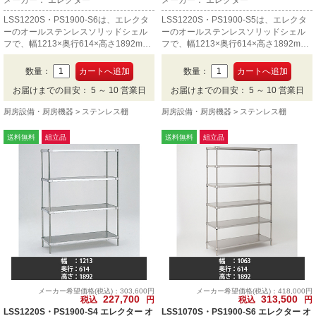
メーカー： エレクター
メーカー： エレクター
LSS1220S・PS1900-S6は、エレクタ
LSS1220S・PS1900-S5は、エレクタ
ーのオールステンレスソリッドシェル
ーのオールステンレスソリッドシェル
フで、幅1213×奥行614×高さ1892mm
フで、幅1213×奥行614×高さ1892mm
の6段です。
の5段です。
数量：
数量：
お届けまでの目安： 5 ～ 10 営業日
お届けまでの目安： 5 ～ 10 営業日
厨房設備・厨房機器
ステンレス棚
厨房設備・厨房機器
ステンレス棚
送料無料
組立品
送料無料
組立品
メーカー希望価格(税込)：303,600円
メーカー希望価格(税込)：418,000円
227,700
313,500
税込
円
税込
円
LSS1220S・PS1900-S4 エレクター オ
LSS1070S・PS1900-S6 エレクター オ