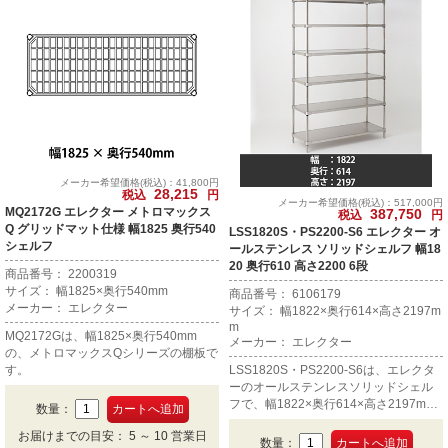
メーカー希望価格(税込)：41,800円
28,215
税込
円
メーカー希望価格(税込)：517,000円
MQ2172G エレクター メトロマックス
387,750
税込
円
Q グリッドマット仕様 幅1825 奥行540
LSS1820S・PS2200-S6 エレクター オ
シェルフ
ールステンレス ソリッドシェルフ 幅18
20 奥行610 高さ2200 6段
商品番号： 2200319
サイズ： 幅1825×奥行540mm
商品番号： 6106179
メーカー： エレクター
サイズ： 幅1822×奥行614×高さ2197m
m
MQ2172Gは、幅1825×奥行540mm
メーカー： エレクター
の、メトロマックスQシリーズの棚板で
す。
LSS1820S・PS2200-S6は、エレクタ
ーのオールステンレスソリッドシェル
フで、幅1822×奥行614×高さ2197mm
数量：
の6段です。
お届けまでの目安： 5 ～ 10 営業日
数量：