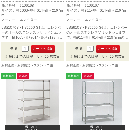
商品番号： 6106168
商品番号： 6106167
サイズ： 幅1063×奥行614×高さ2197m
サイズ： 幅911×奥行614×高さ2197m
m
m
メーカー： エレクター
メーカー： エレクター
LSS1070S・PS2200-S4は、エレクタ
LSS910S・PS2200-S6は、エレクター
ーのオールステンレスソリッドシェル
のオールステンレスソリッドシェルフ
フで、幅1063×奥行614×高さ2197mm
で、幅911×奥行614×高さ2197mmの6
の4段です。
段です。
数量：
数量：
お届けまでの目安： 5 ～ 10 営業日
お届けまでの目安： 5 ～ 10 営業日
厨房設備・厨房機器
ステンレス棚
厨房設備・厨房機器
ステンレス棚
送料無料
組立品
送料無料
組立品