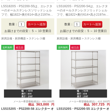
LSS1820S・PS2200-S5は、エレクタ
LSS1820S・PS2200-S4は、エレクタ
ーのオールステンレスソリッドシェル
ーのオールステンレスソリッドシェル
フで、幅1822×奥行614×高さ2197mm
フで、幅1822×奥行614×高さ2197mm
の5段です。
の4段です。
数量：
数量：
お届けまでの目安： 5 ～ 10 営業日
お届けまでの目安： 5 ～ 10 営業日
厨房設備・厨房機器
ステンレス棚
厨房設備・厨房機器
ステンレス棚
送料無料
組立品
送料無料
組立品
メーカー希望価格(税込)：484,000円
メーカー希望価格(税込)：410,300円
363,000
307,725
税込
円
税込
円
LSS1520S・PS2200-S6 エレクター オ
LSS1520S・PS2200-S5 エレクター オ