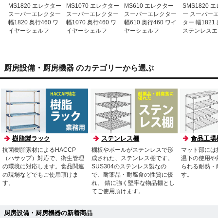
MS1820 エレクター
MS1070 エレクター
MS610 エレクター
SMS1820 
スーパーエレクター
スーパーエレクター
スーパーエレクター
ー スーパー
幅1820 奥行460 ワ
幅1070 奥行460 ワ
幅610 奥行460 ワイ
ター 幅1821 
イヤーシェルフ
イヤーシェルフ
ヤーシェルフ
ステンレスエ
ーシェルフ
厨房設備・厨房機器 のカテゴリーから選ぶ
樹脂製ラック
ステンレス棚
食品工場
抗菌樹脂素材によるHACCP
棚板やポールがステンレスで形
マット部には
（ハサップ）対応で、衛生管理
成された、ステンレス棚です。
温下の使用や
の環境に対応します。食品関連
SUS304のステンレス製なの
られる耐熱・
の現場などでもご使用頂けま
で、耐薬品・耐腐食の性質に優
す。
す。
れ、 錆に強く堅牢な物品棚とし
てご使用頂けます。
厨房設備・厨房機器の新着商品