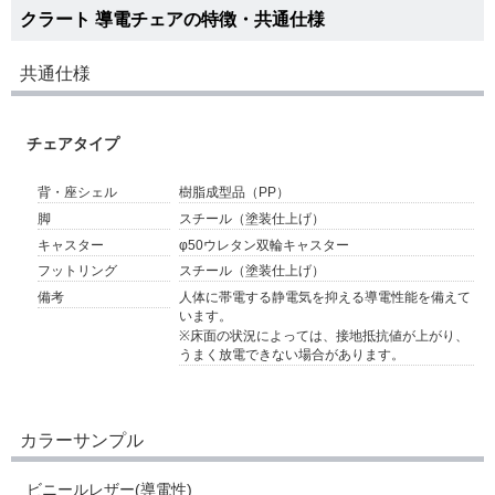
クラート 導電チェアの特徴・共通仕様
共通仕様
チェアタイプ
背・座シェル
樹脂成型品（PP）
脚
スチール（塗装仕上げ）
キャスター
φ50ウレタン双輪キャスター
フットリング
スチール（塗装仕上げ）
備考
人体に帯電する静電気を抑える導電性能を備えて
います。
※床面の状況によっては、接地抵抗値が上がり、
うまく放電できない場合があります。
カラーサンプル
ビニールレザー(導電性)