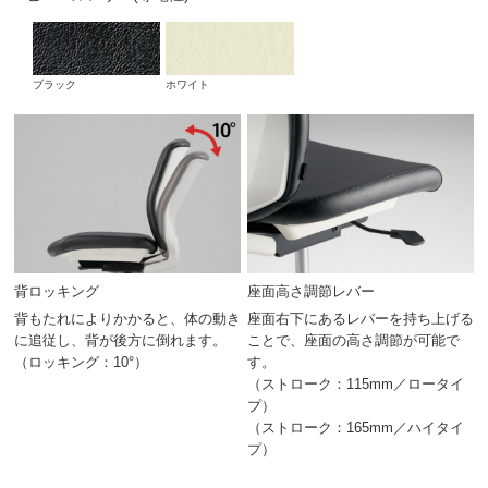
ブラック
ホワイト
背ロッキング
座面高さ調節レバー
背もたれによりかかると、体の動き
座面右下にあるレバーを持ち上げる
に追従し、背が後方に倒れます。
ことで、座面の高さ調節が可能で
（ロッキング：10°）
す。
（ストローク：115mm／ロータイ
プ）
（ストローク：165mm／ハイタイ
プ）