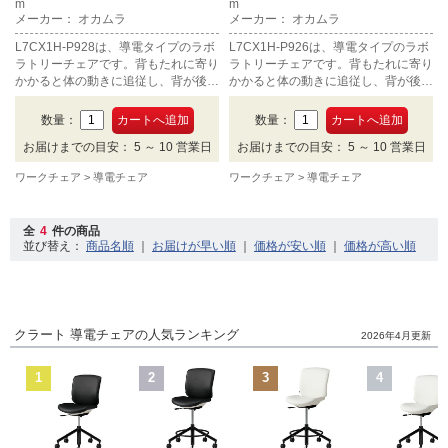
m
m
メーカー： オカムラ
メーカー： オカムラ
L7CX1H-P928は、導電タイプのラボ
L7CX1H-P926は、導電タイプのラボ
ラトリーチェアです。背もたれに寄り
ラトリーチェアです。背もたれに寄り
かかると体の動きに追従し、背が後方
かかると体の動きに追従し、背が後方
に倒れます。ロータイプ。カラーはホ
に倒れます。ロータイプ。カラーはブ
ワイト。
ラック。
数量：
数量：
お届けまでの目安： 5 ～ 10 営業日
お届けまでの目安： 5 ～ 10 営業日
ワークチェア
導電チェア
ワークチェア
導電チェア
全
4
件の商品
並び替え：
｜
｜
｜
クラート 導電チェアの人気ランキング
2026年4月更新
1
2
3
4