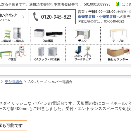
応事業者です。適格請求書発行事業者登録番号：T5010001089993
はじ
営業：
平日9:00～18:00
(土日祝・
販売業者様・小売業者様
への販売
IP電話等の方は：
03-5640-6322
受付電話台
AKシリーズ シルバー電話台
でスタイリッシュなデザインの電話台です。天板面の奥にコードホール
ペースな幅400mmもご用意しました。受付・エントランススペースや応
収も可能です