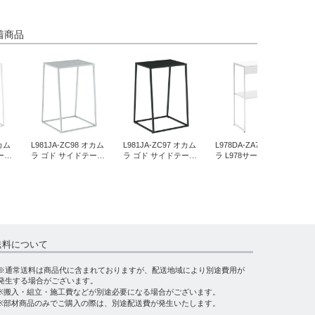
着商品
オカム
L981JA-ZC98 オカム
L981JA-ZC97 オカム
L978DA-ZA75 オカム
L
ーブ
ラ ゴド サイドテーブ
ラ ゴド サイドテーブ
ラ L978サービステー
ラ
ワイト
ル 幅450mm ペールグ
ル 幅450mm ブラック
ブル ネオホワイト
ブ
レー
送料について
※通常送料は商品代に含まれておりますが、配送地域により別途費用が
発生する場合がございます。
※搬入・組立・施工費などが別途必要になる場合がございます。
※部材商品のみでご購入の際は、別途配送費が発生いたします。