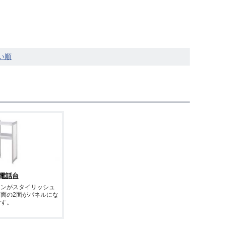
 電話台
インがスタイリッシュ
面の2面がパネルにな
です。