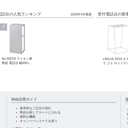
ー電話台の人気ランキング
受付電話台の新
2026年4月更新
2
No.400TB ライオン事
L981JA-ZE18 
務器 電話台 幅400×奥
ラ ゴド サイドテ
行350
ル 幅450mm ホ
Web活用ガイド
基本的なご注文の流れ
商品を探してカートに入れる
便利な機能
キャンペーンコードを使う