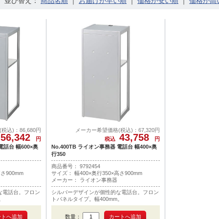
並び替え：
｜
｜
｜
込)：86,680円
メーカー希望価格(税込)：67,320円
56,342
43,758
円
税込
円
電話台 幅600×奥
No.400TB ライオン事務器 電話台 幅400×奥
行350
商品番号： 9792454
さ900mm
サイズ： 幅400×奥行350×高さ900mm
メーカー： ライオン事務器
な電話台。フロン
シルバーデザインが個性的な電話台。フロン
。
トパネルタイプ。幅400mm。
数量：