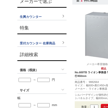
全
2
件の商品
メーカーで選ぶ
生興カウンター
特集
受付カウンター 在庫商品
詳細検索
メーカー希望価格(税
税込
価格（税抜）
No.600TB ライオン事務器 
行450mm
～
円
商品番号： 9882664
サイズ： 幅600×奥行450×高
メーカー： ライオン事務器
サイズ
シルバーデザインが個性的
幅
トパネルタイプ。幅600mm
～
mm
数量：