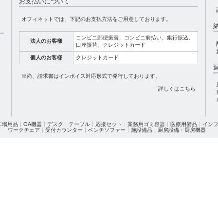
お支払いについて
オフィネットでは、下記のお支払方法をご用意しております。
コンビニ郵便振替、コンビニ前払い、銀行振込、
法人のお客様
口座振替、クレジットカード
個人のお客様
クレジットカード
※尚、請求書はインボイス対応形式で発行しております。
詳しくはこちら
 工場用品
OA機器
デスク
テーブル
応接セット
業務用ゴミ容器
医療用備品
イン
ワークチェア
受付カウンター
ベンチソファー
施設備品
厨房設備・厨房機器