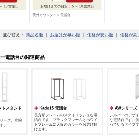
 10 営業日
お届けまでの目安： 5 ～ 10 営業日
受付カウンター
電話台
並び替え：
｜
｜
｜
バー電話台の関連商品
ットスタンド
Kado15 電話台
AWシリーズ
長方形フレームのスタイリッシュな電
シルバーのデザ
話台です。ブラックフレームとホワイ
な電話台です。側
リーズ。病院
トフレームに天板のカラーをお選び頂
っているタイプ
す。
けます。