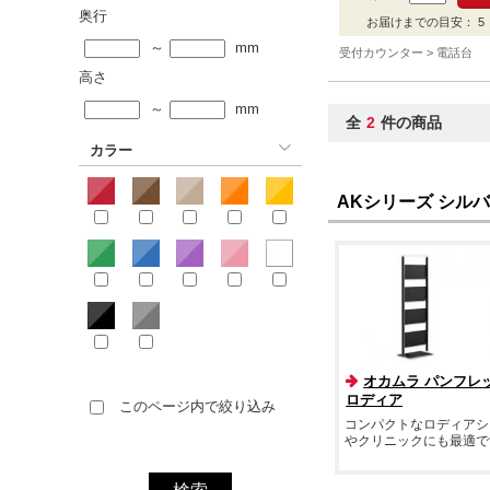
奥行
お届けまでの目安： 5 ～
～
mm
受付カウンター
電話台
高さ
～
mm
全
2
件の商品
カラー
AKシリーズ シル
オカムラ パンフレ
ロディア
このページ内で絞り込み
コンパクトなロディアシ
やクリニックにも最適で