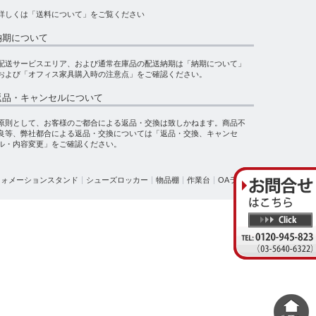
詳しくは
「送料について」
をご覧ください
納期について
配送サービスエリア、および通常在庫品の配送納期は
「納期について」
および
「オフィス家具購入時の注意点」
をご確認ください。
返品・キャンセルについて
原則として、お客様のご都合による返品・交換は致しかねます。商品不
良等、弊社都合による返品・交換については
「返品・交換、キャンセ
ル・内容変更」
をご確認ください。
フォメーションスタンド
シューズロッカー
物品棚
作業台
OAラック