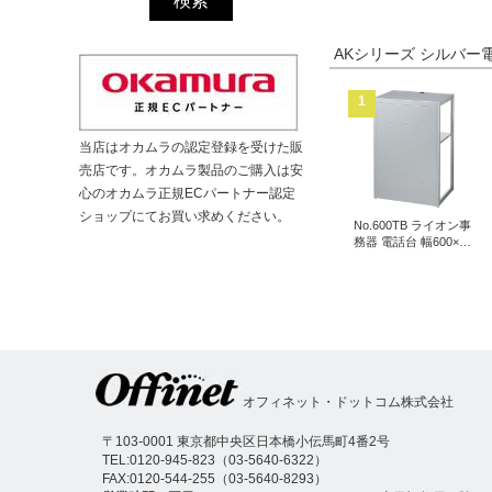
AKシリーズ シルバ
1
当店はオカムラの認定登録を受けた販
売店です。オカムラ製品のご購入は安
心のオカムラ正規ECパートナー認定
ショップにてお買い求めください。
No.600TB ライオン事
務器 電話台 幅600×奥
行450mm
オフィネット・ドットコム株式会社
〒103-0001 東京都中央区日本橋小伝馬町4番2号
TEL:
0120-945-823
（
03-5640-6322
）
FAX:0120-544-255（03-5640-8293）