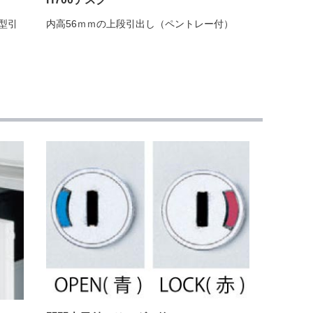
型引
内高56ｍｍの上段引出し（ペントレー付）