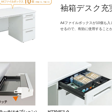
袖箱デスク充
A4ファイルボックスが10個も
せるので、有効に使用すること
ラッチはオプション）
H720デスク