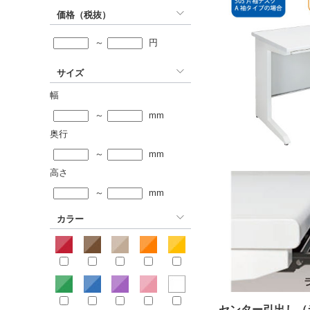
価格（税抜）
～
円
サイズ
幅
～
mm
奥行
～
mm
高さ
～
mm
カラー
センター引出し（