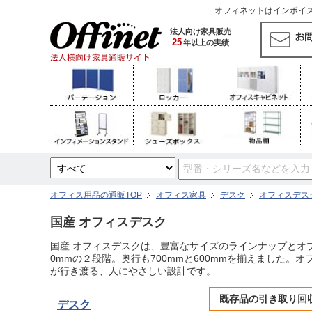
オフィネットはインボイス対
法人向け家具販売
25
年以上の実績
オフィス用品の通販TOP
オフィス家具
デスク
オフィスデスク
国産 オフィスデスク
国産 オフィスデスクは、豊富なサイズのラインナップとオプシ
0mmの２段階。奥行も700mmと600mmを揃えました
が行き渡る、人にやさしい設計です。
既存品の引き取り回
デスク