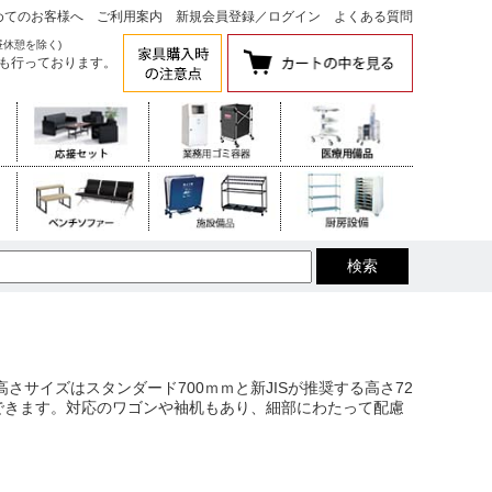
めてのお客様へ
ご利用案内
新規会員登録
／
ログイン
よくある質問
昼休憩を除く)
も行っております。
さサイズはスタンダード700ｍｍと新JISが推奨する高さ72
応できます。対応のワゴンや袖机もあり、細部にわたって配慮