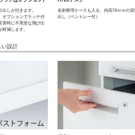
引出しが付きます。
名刺整理ケースも入る、内高76ｍｍの深
、オプションでラッチ付
出し（ペントレー付）
災害時に不用意な飛び出
を軽減します。
しい設計