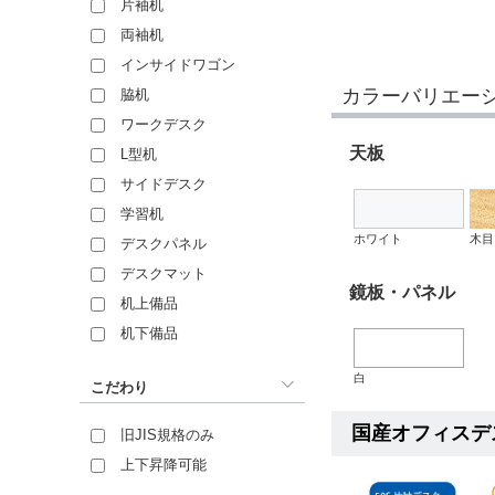
片袖机
両袖机
インサイドワゴン
カラーバリエー
脇机
ワークデスク
天板
L型机
サイドデスク
学習机
ホワイト
木目
デスクパネル
デスクマット
鏡板・パネル
机上備品
机下備品
白
こだわり
国産オフィスデ
旧JIS規格のみ
上下昇降可能