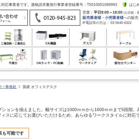
応事業者です。適格請求書発行事業者登録番号：T5010001089993
はじ
営業：
平日9:00～18:00
(土日祝・
販売業者様・小売業者様
への販売
IP電話等の方は：
03-5640-6322
 / 事務机
国産 オフィスデスク
ョンを揃えました。幅サイズは1000ｍｍから1600ｍｍまで5段階。高
。オフィスに応じてお選びいただけるため、あらゆるワークスタイルに対
収も可能です