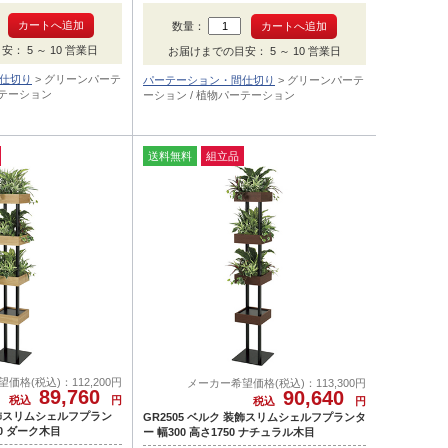
でフェイクグリーン部メ
色はナチュラル木目でフェイクグリーン部メ
インはポトスです。
数量：
： 5 ～ 10 営業日
お届けまでの目安： 5 ～ 10 営業日
仕切り
グリーンパーテ
パーテーション・間仕切り
グリーンパーテ
ーテーション
ーション / 植物パーテーション
送料無料
組立品
価格(税込)：112,200円
メーカー希望価格(税込)：113,300円
89,760
90,640
税込
円
税込
円
 装飾スリムシェルフプラン
GR2505 ベルク 装飾スリムシェルフプランタ
50 ダーク木目
ー 幅300 高さ1750 ナチュラル木目