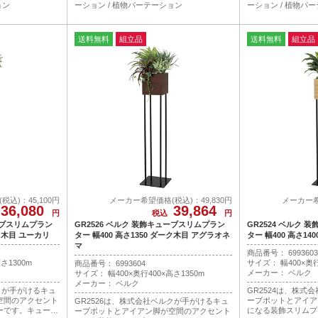
ョン
ーション / 植物パーテーション
ーション / 植物パ
送料無料
組立品
送料無料
組立品
込)：45,100円
メーカー希望価格(税込)：49,830円
メーカー希
36,080
39,864
円
税込
円
ューブスリムプラン
GR2526 ベルク 装飾キューブスリムプラン
GR2524 ベルク
ーク木目 ユーカリ
ター 幅400 高さ1350 ダーク木目 アグラオネ
ター 幅400 高さ1
マ
商品番号： 6993603
さ1300m
サイズ： 幅400×奥行
商品番号： 6993604
メーカー： ベルク
サイズ： 幅400×奥行400×高さ1350m
メーカー： ベルク
ルクが手がけるキュ
GR2524は、株式
空間のアクセント
ーブポットとアイア
GR2526は、株式会社ベルクが手がけるキュ
ーです。キューブ
になる装飾スリムプ
ーブポットとアイアン脚が空間のアクセント