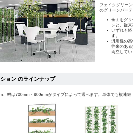
フェイクグリーン
のグリーンパーテ
全面をグリ
ンと、従来
いずれも軽
す。
汎用性の高
往来のある
両立してい
ーション のラインナップ
00mm、幅は700mm・900mmがタイプによって選べます。単体でも横