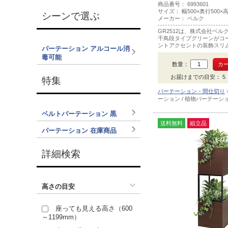
商品番号： 6993601
サイズ： 幅500×奥行500×高
シーンで選ぶ
メーカー： ベルク
GR2512は、株式会社ベ
千鳥段タイプグリーンがコ
ントアクセントの装飾スリ
パーテーション アルコール消
ターで色はダーク木目です
毒可能
数量：
お届けまでの目安： 5 ～
特集
パーテーション・間仕切り
ーション / 植物パーテーシ
ベルトパーテーション 黒
送料無料
組立品
パーテーション 在庫商品
詳細検索
高さの目安
座っても見える高さ（600
～1199mm）