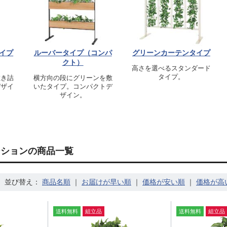
イプ
ルーバータイプ（コンパ
グリーンカーテンタイプ
クト）
高さを選べるスタンダード
タイプ。
敷き詰
横方向の段にグリーンを敷
デザイ
いたタイプ。コンパクトデ
ザイン。
ーションの商品一覧
並び替え：
｜
｜
｜
送料無料
組立品
送料無料
組立品