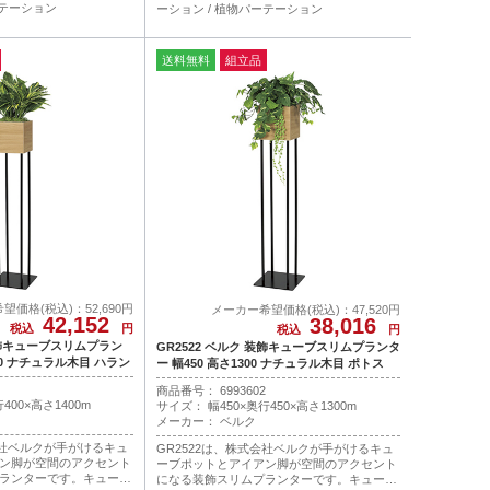
ーテーション
ーション / 植物パーテーション
送料無料
組立品
望価格(税込)：52,690円
メーカー希望価格(税込)：47,520円
42,152
38,016
税込
円
税込
円
 装飾キューブスリムプラン
GR2522 ベルク 装飾キューブスリムプランタ
400 ナチュラル木目 ハラン
ー 幅450 高さ1300 ナチュラル木目 ポトス
商品番号： 6993602
400×高さ1400m
サイズ： 幅450×奥行450×高さ1300m
メーカー： ベルク
会社ベルクが手がけるキュ
GR2522は、株式会社ベルクが手がけるキュ
ン脚が空間のアクセント
ーブポットとアイアン脚が空間のアクセント
ランターです。キューブ
になる装飾スリムプランターです。キューブ