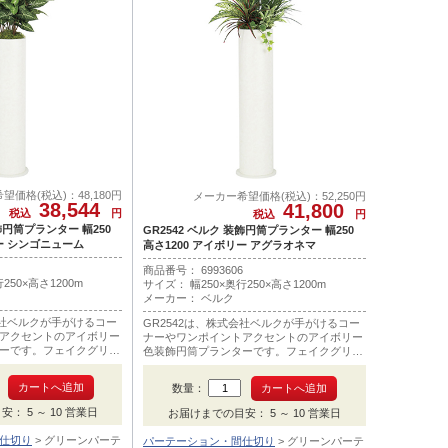
望価格(税込)：48,180円
メーカー希望価格(税込)：52,250円
38,544
41,800
税込
円
税込
円
装飾円筒プランター 幅250
GR2542 ベルク 装飾円筒プランター 幅250
リー シンゴニューム
高さ1200 アイボリー アグラオネマ
商品番号： 6993606
250×高さ1200m
サイズ： 幅250×奥行250×高さ1200m
メーカー： ベルク
会社ベルクが手がけるコー
GR2542は、株式会社ベルクが手がけるコー
アクセントのアイボリー
ナーやワンポイントアクセントのアイボリー
ーです。フェイクグリー
色装飾円筒プランターです。フェイクグリー
ニュームです。
ン部メインはアグラオネマです。
数量：
： 5 ～ 10 営業日
お届けまでの目安： 5 ～ 10 営業日
仕切り
グリーンパーテ
パーテーション・間仕切り
グリーンパーテ