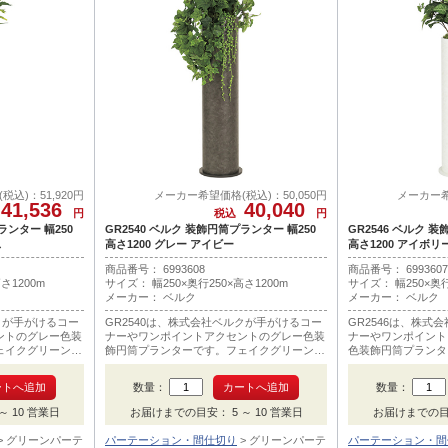
込)：51,920円
メーカー希望価格(税込)：50,050円
メーカー希
41,536
40,040
円
税込
円
ランター 幅250
GR2540 ベルク 装飾円筒プランター 幅250
GR2546 ベルク 
ス
高さ1200 グレー アイビー
高さ1200 アイボ
商品番号： 6993608
商品番号： 6993607
さ1200m
サイズ： 幅250×奥行250×高さ1200m
サイズ： 幅250×奥行
メーカー： ベルク
メーカー： ベルク
ルクが手がけるコー
GR2540は、株式会社ベルクが手がけるコー
GR2546は、株式
ントのグレー色装
ナーやワンポイントアクセントのグレー色装
ナーやワンポイント
ェイクグリーン部
飾円筒プランターです。フェイクグリーン部
色装飾円筒プランタ
メインはアイビーです。
ン部メインはシンゴ
数量：
数量：
 10 営業日
お届けまでの目安： 5 ～ 10 営業日
お届けまでの目安
グリーンパーテ
パーテーション・間仕切り
グリーンパーテ
パーテーション・間