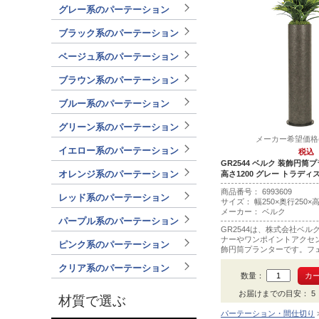
グレー系のパーテーション
ブラック系のパーテーション
ベージュ系のパーテーション
ブラウン系のパーテーション
ブルー系のパーテーション
グリーン系のパーテーション
メーカー希望価格(税
イエロー系のパーテーション
税込
GR2544 ベルク 装飾円筒プ
オレンジ系のパーテーション
高さ1200 グレー トラディ
商品番号： 6993609
レッド系のパーテーション
サイズ： 幅250×奥行250×高
メーカー： ベルク
パープル系のパーテーション
GR2544は、株式会社ベ
ナーやワンポイントアクセ
ピンク系のパーテーション
飾円筒プランターです。フ
メインはトラディスです。
クリア系のパーテーション
数量：
お届けまでの目安： 5 ～
材質で選ぶ
パーテーション・間仕切り