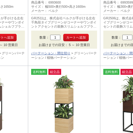
商品番号： 6993600
商品番号： 6993599
さ1650m
サイズ： 幅500×奥行500×高さ1600m
サイズ： 幅300×奥行
メーカー： ベルク
メーカー： ベルク
ルクが手がける左右
GR2511は、株式会社ベルクが手がける左右
GR2506は、株式
ーナーやワンポイ
千鳥段タイプグリーンがコーナーやワンポイ
イプグリーンがコー
ムシェルフプラン
ントアクセントの装飾スリムシェルフプラン
セントの装飾スリム
。
ターで色はナチュラル木目です。
はダーク木目です。
数量：
数量：
 10 営業日
お届けまでの目安： 5 ～ 10 営業日
お届けまでの目安
グリーンパーテ
パーテーション・間仕切り
グリーンパーテ
パーテーション・間
ョン
ーション / 植物パーテーション
ーション / 植物パ
送料無料
組立品
送料無料
組立品