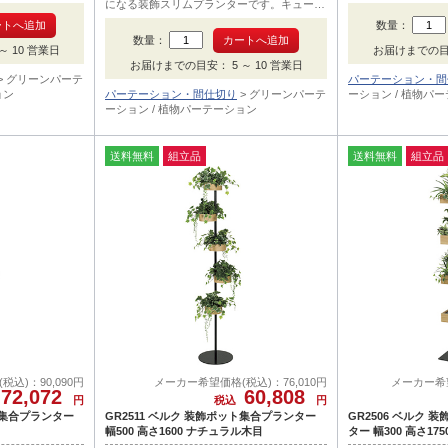
グリーン部メイン
色はナチュラル木目
になる装飾スリムプランターです。キューブ
インはハランです。
色はダーク木目でフェイクグリーン部メイン
数量：
はアグラオネマです。
数量：
 10 営業日
お届けまでの目安
お届けまでの目安： 5 ～ 10 営業日
グリーンパーテ
パーテーション・間
ョン
パーテーション・間仕切り
グリーンパーテ
ーション / 植物パ
ーション / 植物パーテーション
送料無料
組立品
送料無料
組立品
込)：90,090円
メーカー希望価格(税込)：76,010円
メーカー希望
72,072
60,808
円
税込
円
ット集合プランター
GR2511 ベルク 装飾ポット集合プランター
GR2506 ベルク
幅500 高さ1600 ナチュラル木目
ター 幅300 高さ17