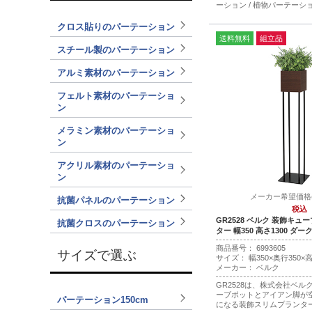
ーション / 植物パーテーシ
クロス貼りのパーテーション
送料無料
組立品
スチール製のパーテーション
アルミ素材のパーテーション
フェルト素材のパーテーショ
ン
メラミン素材のパーテーショ
ン
アクリル素材のパーテーショ
ン
メーカー希望価格(税
抗菌パネルのパーテーション
税込
GR2528 ベルク 装飾キ
抗菌クロスのパーテーション
ター 幅350 高さ1300 ダ
商品番号： 6993605
サイズで選ぶ
サイズ： 幅350×奥行350×高
メーカー： ベルク
GR2528は、株式会社ベ
ーブポットとアイアン脚が
パーテーション150cm
になる装飾スリムプランタ