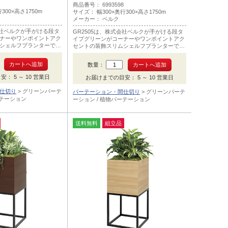
商品番号： 6993598
300×高さ1750m
サイズ： 幅300×奥行300×高さ1750m
メーカー： ベルク
会社ベルクが手がける段タ
GR2505は、株式会社ベルクが手がける段タ
ナーやワンポイントアク
イプグリーンがコーナーやワンポイントアク
シェルフプランターで色
セントの装飾スリムシェルフプランターで色
はナチュラル木目です。
数量：
： 5 ～ 10 営業日
お届けまでの目安： 5 ～ 10 営業日
仕切り
グリーンパーテ
パーテーション・間仕切り
グリーンパーテ
ーテーション
ーション / 植物パーテーション
送料無料
組立品