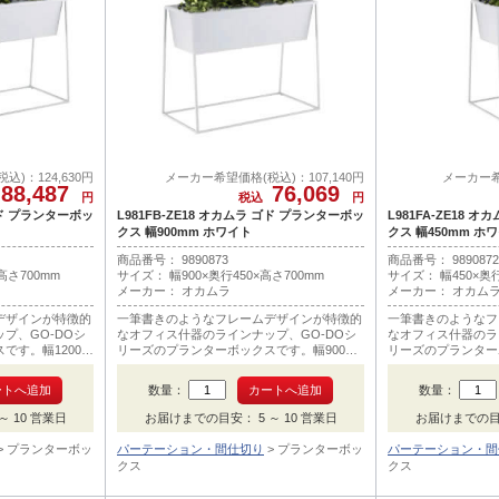
)：124,630円
メーカー希望価格(税込)：107,140円
メーカー希
88,487
76,069
円
税込
円
 ゴド プランターボッ
L981FB-ZE18 オカムラ ゴド プランターボッ
L981FA-ZE18 
クス 幅900mm ホワイト
クス 幅450mm ホ
商品番号： 9890873
商品番号： 9890872
高さ700mm
サイズ： 幅900×奥行450×高さ700mm
サイズ： 幅450×奥行
メーカー： オカムラ
メーカー： オカム
デザインが特徴的
一筆書きのようなフレームデザインが特徴的
一筆書きのようなフ
プ、GO-DOシ
なオフィス什器のラインナップ、GO-DOシ
なオフィス什器のラ
です。幅1200m
リーズのプランターボックスです。幅900m
リーズのプランター
です。
m。質感のあるホワイト色です。
m。質感のあるホワ
数量：
数量：
 10 営業日
お届けまでの目安： 5 ～ 10 営業日
お届けまでの目安
プランターボッ
パーテーション・間仕切り
プランターボッ
パーテーション・間
クス
クス