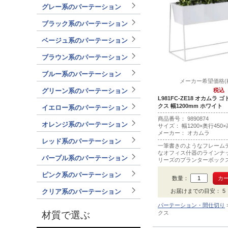
グレー系のパーテーション
ブラック系のパーテーション
ベージュ系のパーテーション
ブラウン系のパーテーション
ブルー系のパーテーション
メーカー希望価格(税込
税込
グリーン系のパーテーション
L981FC-ZE18 オカムラ
クス 幅1200mm ホワイト
イエロー系のパーテーション
商品番号： 9890874
オレンジ系のパーテーション
サイズ： 幅1200×奥行450×
メーカー： オカムラ
レッド系のパーテーション
一筆書きのようなフレーム
なオフィス什器のラインナッ
パープル系のパーテーション
リーズのプランターボックス
m。質感のあるホワイト色
ピンク系のパーテーション
数量：
クリア系のパーテーション
お届けまでの目安： 5 ～
パーテーション・間仕切り
材質で選ぶ
クス