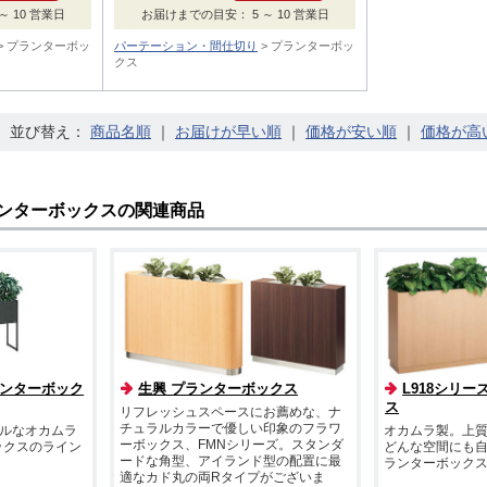
 10 営業日
お届けまでの目安： 5 ～ 10 営業日
プランターボッ
パーテーション・間仕切り
プランターボッ
クス
並び替え：
｜
｜
｜
ランターボックスの関連商品
プランターボック
生興 プランターボックス
L918シリー
ス
リフレッシュスペースにお薦めな、ナ
チュラルカラーで優しい印象のフラワ
ルなオカムラ
オカムラ製。上
ーボックス、FMNシリーズ。スタンダ
ックスのライン
どんな空間にも
ードな角型、アイランド型の配置に最
ランターボック
適なカド丸の両Rタイプがございま