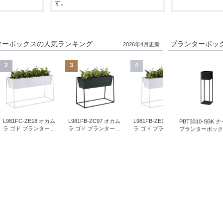
す。
ンターボックスの人気ランキング
プランターボッ
2026年4月更新
2
3
4
5
L981FC-ZE18 オカム
L981FB-ZC97 オカム
L981FB-ZE18 オカム
L981FA-
PBT3310-SBK 
ラ ゴド プランターボ
ラ ゴド プランターボ
ラ ゴド プランターボ
ラ ゴド 
プランターボッ
ックス 幅1200mm ホ
ックス 幅900mm ブラ
ックス 幅900mm ホワ
ックス 幅
高さ1000 サテン
ワイト
ック
イト
イト
ック