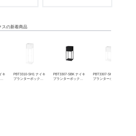
クスの新着商品
6
ZE18 オカム
L981FA-ZC97 オカム
ナイキ
PBT3310-SH1 ナイキ
PBT3307-SBK ナイキ
PBT3307-SH1 ナイキ
P
プランターボ
ラ ゴド プランターボ
クス
プランターボックス
プランターボックス
プランターボックス
450mm ホワ
ックス 幅450mm ブラ
ブラ
高さ1000 サテンホワ
高さ700 サテンブラ
高さ700 サテンホワ
高
ック
イト
ック
イト