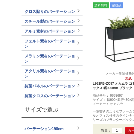
送料無料
完成品
クロス貼りのパーテーション
スチール製のパーテーション
アルミ素材のパーテーション
フェルト素材のパーテーショ
ン
メラミン素材のパーテーショ
ン
アクリル素材のパーテーショ
メーカー希望価格(税込
ン
税込
L981FB-ZC97 オカムラ
抗菌パネルのパーテーション
ックス 幅900mm ブラック
抗菌クロスのパーテーション
商品番号： 9889697
サイズ： 幅900×奥行450×高
メーカー： オカムラ
サイズで選ぶ
一筆書きのようなフレーム
なオフィス什器のラインナッ
リーズのプランターボックス
m。
パーテーション150cm
数量：