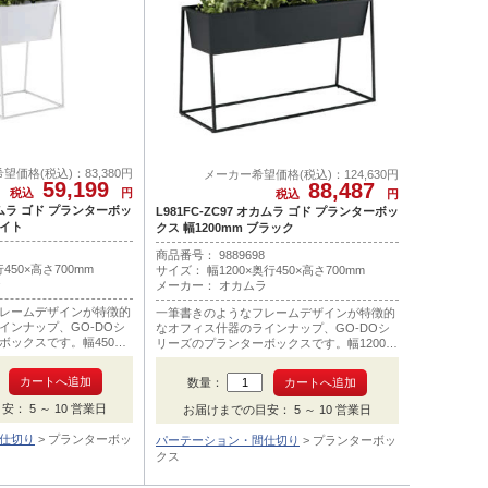
望価格(税込)：83,380円
メーカー希望価格(税込)：124,630円
59,199
88,487
税込
円
税込
円
オカムラ ゴド プランターボッ
L981FC-ZC97 オカムラ ゴド プランターボッ
ワイト
クス 幅1200mm ブラック
商品番号： 9889698
450×高さ700mm
サイズ： 幅1200×奥行450×高さ700mm
ラ
メーカー： オカムラ
レームデザインが特徴的
一筆書きのようなフレームデザインが特徴的
インナップ、GO-DOシ
なオフィス什器のラインナップ、GO-DOシ
ボックスです。幅450m
リーズのプランターボックスです。幅1200m
イト色です。
m。
数量：
： 5 ～ 10 営業日
お届けまでの目安： 5 ～ 10 営業日
仕切り
プランターボッ
パーテーション・間仕切り
プランターボッ
クス