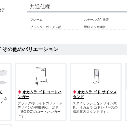
共通仕様
フレーム
スチール焼付塗装
プランターボックス部
亜鉛メッキ鋼板
ズ その他のバリエーション
て
オカムラ ゴド コートハ
オカムラ ゴド サインス
ンガー
タンド
レーム
ド
ブラック/ホワイトのフレーム
スタイリッシュなデザイン家
。
デザインが特徴的な、ゴド
具、オカムラ ゴドシリーズの
（GO-DO)のコートハンガー
掲示案内スタンドです。
です。