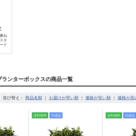
ド
兼ね
スタ
ード
 プランターボックスの商品一覧
並び替え：
｜
｜
｜
送料無料
完成品
送料無料
完成品