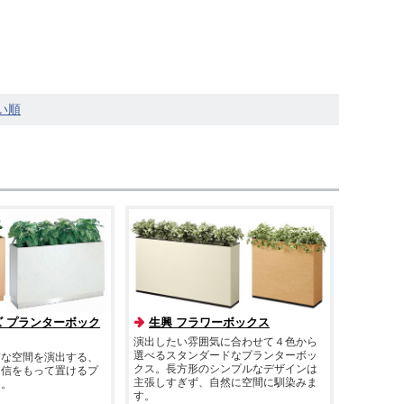
ズ プランターボック
生興 フラワーボックス
演出したい雰囲気に合わせて４色から
選べるスタンダードなプランターボッ
質な空間を演出する、
クス。長方形のシンプルなデザインは
自信をもって置けるプ
主張しすぎず、自然に空間に馴染みま
ス。
す。