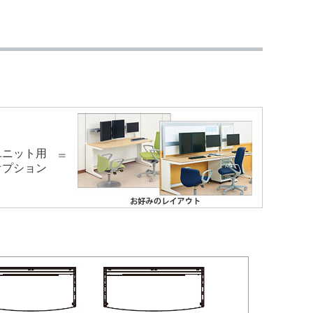
ユニット用
＝
オプション