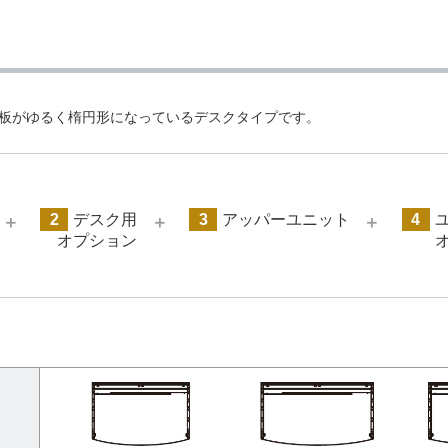
板がゆるく楕円形になっているデスクタイプです。
2
デスク用
3
アッパーユニット
4
＋
＋
＋
オプション