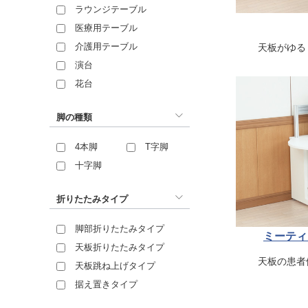
ラウンジテーブル
医療用テーブル
介護用テーブル
天板がゆる
演台
花台
脚の種類
4本脚
T字脚
十字脚
折りたたみタイプ
脚部折りたたみタイプ
ミーティ
天板折りたたみタイプ
天板の患者
天板跳ね上げタイプ
据え置きタイプ