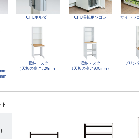
CPUホルダー
CPU搭載用ワゴン
サイドワ
ク
収納デスク
収納デスク
プリン
（天板の高さ720mm）
（天板の高さ900mm）
0mm
0mm
ット
ト