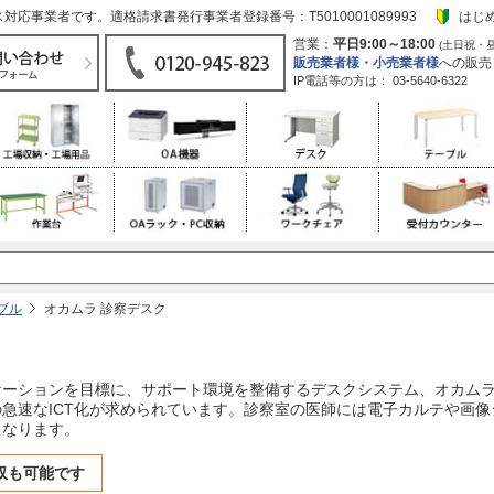
応事業者です。適格請求書発行事業者登録番号：T5010001089993
はじ
営業：
平日9:00～18:00
(土日祝・
販売業者様・小売業者様
への販売
IP電話等の方は：
03-5640-6322
ブル
オカムラ 診察デスク
ーションを目標に、サポート環境を整備するデスクシステム、オカムラ
急速なICT化が求められています。診察室の医師には電子カルテや画
となります。
収も可能です