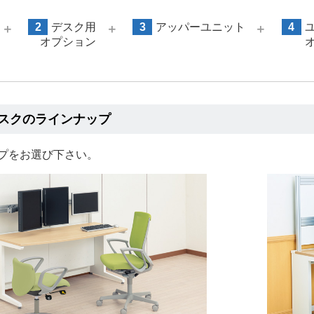
2
デスク用
3
アッパーユニット
4
＋
＋
＋
オプション
スクのラインナップ
プをお選び下さい。