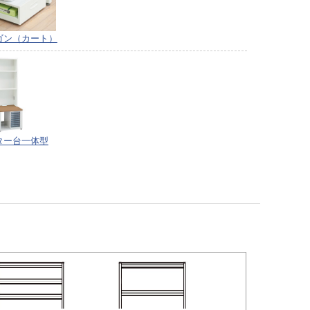
ゴン（カート）
ター台一体型