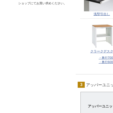
ショップにてお買い求めください。
浅型引出し
クラークデス
・奥行70
・奥行60
3
アッパーユニ
アッパーユニッ