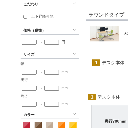
こだわり
ラウンドタイプ
上下昇降可能
価格（税抜）
天
～
円
サイズ
1
デスク本体
幅
～
mm
奥行
～
mm
高さ
1
デスク本体
～
mm
カラー
奥行780mm