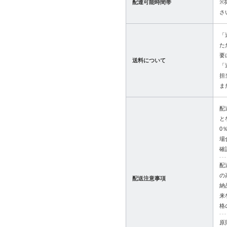
配達可能時間帯
※
さ
「
た
要
送料について
「
担
ま
配
と
0
場
確
配
の
配送注意事項
納
来
格
原