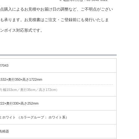
点購入によるお見積やお届け日の調整など、ご不明点がござい
も承ります。お見積書はご注文・ご登録前にも発行いたしま
インボイス対応形式です。
27043
1532×奥行350×高さ1722mm
約 幅153cm／奥行35cm／高さ172cm）
222×奥行330×高さ252mm
ミホワイト （カラーグループ： ホワイト系）
島精器