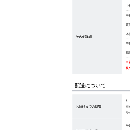
中
中
質
本
その他詳細
中
転
※
良
配送について
5
お届けまでの目安
※
ル
平