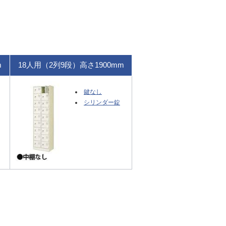
m
18人用（2列9段）高さ1900mm
鍵なし
シリンダー錠