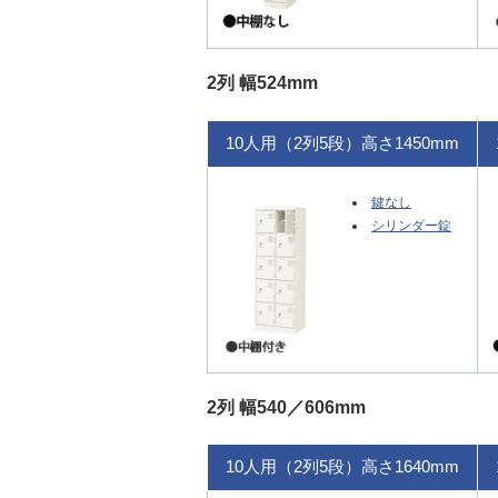
2列 幅524mm
10人用（2列5段）高さ1450mm
鍵なし
シリンダー錠
2列 幅540／606mm
10人用（2列5段）高さ1640mm