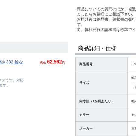
商品についての質問のほか、複数
ましたらお気軽にご相談下さい。
お届け後は納品書、領収書の発行
す。
尚、弊社発行の請求書は標準で
商品詳細・仕様
62,562
さ332 鍵な
税込
円
商品番号
67
幅
ックスです。対応
サイズ
ます。
（
内寸法（1か所あたり）
幅
カラー
セ
メーカー
三