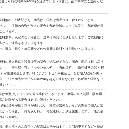
荷受け可能な時間がAM9時を過ぎてしまう場合は、必ず事前にご連絡くだ
い。
送料無料」の表記がある商品は、送料は商品代金に含まれています。
だし、ご依頼の台数がかさむ場合や配送地域によっては別途、配送費が必
になります。
送料無料」表記のない場合は、送料は商品代と別となります。ご依頼後に
当からご連絡をさせて頂きます。
た、搬入・組立・施工費などの作業費は送料とは別扱いとなります。
達時に搬入経路や設置場所の都合で納品ができない場合、商品は持ち戻り
なり、「持ち戻り料」「キャンセル料」「再配達料」（販売価格の30～10
％）が別途発生します。特にテナントビルや複合ビルなど搬入経路が狭い
合、ご注文商品の寸法が1800mmを超える場合などは、必ず搬入経路をご
認ください。
送は大型(4t)トラックで伺う場合がございます。車両の進入制限、駐車場
高さ制限がある場合は必ずご連絡ください。
品時に道幅が狭く車両が通れない、駐車が出来ないなどの理由で搬入が出
なかった場合、「持ち戻り料」「再配達料」が別途発生します。（販売価
の30～100％）
則、個人様へのご自宅への配送は出来かねます。自宅兼事務所などへ納品