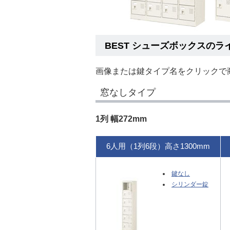
BEST シューズボックスの
画像または鍵タイプ名をクリックで
窓なしタイプ
1列 幅272mm
6人用（1列6段）高さ1300mm
鍵なし
シリンダー錠