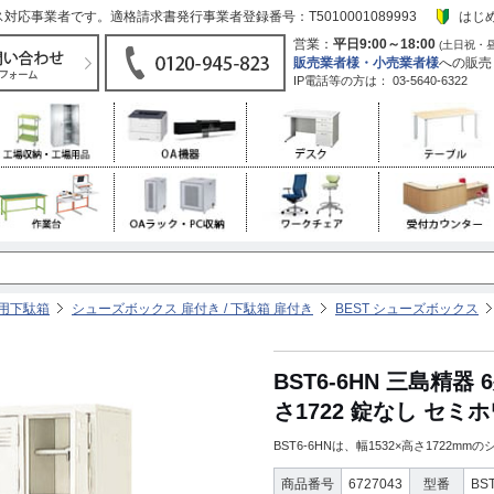
応事業者です。適格請求書発行事業者登録番号：T5010001089993
はじ
営業：
平日9:00～18:00
(土日祝・
販売業者様・小売業者様
への販売
IP電話等の方は：
03-5640-6322
務用下駄箱
シューズボックス 扉付き / 下駄箱 扉付き
BEST シューズボックス
BST6-6HN 三島精
さ1722 錠なし セミ
BST6-6HNは、幅1532×高さ1722
商品番号
6727043
型番
BS