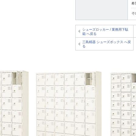
希
そ
シューズロッカー / 業務用下駄
箱 へ戻る
三島精器 シューズボックス へ戻
る