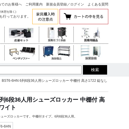
めてのお客様へ
ご利用案内
新規会員登録
／
ログイン
よくある質問
昼休憩を除く)
も行っております。
BST6-6HN 6列6段36人用シューズロッカー 中棚付 高さ1722 錠なし
器 6列6段36人用シューズロッカー 中棚付 高
ホワイト
mmのシューズロッカーです。中棚付タイプ。6列6段36人用。
T6-6HN