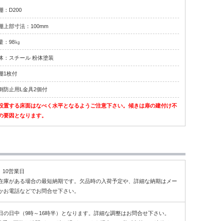
棚：D200
棚上部寸法：100mm
量：98㎏
体：スチール 粉体塗装
棚1枚付
倒防止用L金具2個付
設置する床面はなべく水平となるようご注意下さい。傾きは扉の建付け不
の要因となります。
～ 10営業日
在庫がある場合の最短納期です。欠品時の入荷予定や、詳細な納期はメー
かお電話などでお問合せ下さい。
日の日中（9時～16時半）となります。詳細な調整はお問合せ下さい。