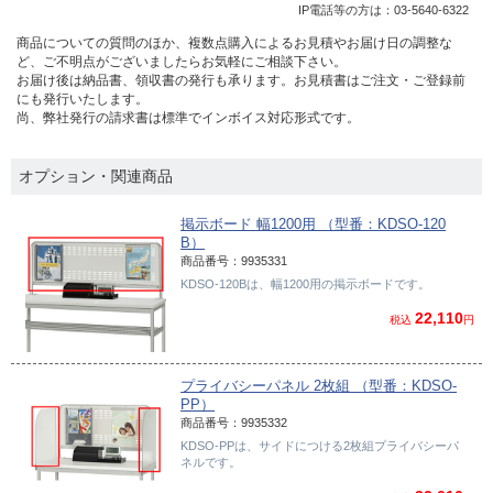
IP電話等の方は：
03-5640-6322
商品についての質問のほか、複数点購入によるお見積やお届け日の調整な
ど、ご不明点がございましたらお気軽にご相談下さい。
お届け後は納品書、領収書の発行も承ります。お見積書はご注文・ご登録前
にも発行いたします。
尚、弊社発行の請求書は標準でインボイス対応形式です。
オプション・関連商品
掲示ボード 幅1200用 （型番：KDSO-120
B）
商品番号：9935331
KDSO-120Bは、幅1200用の掲示ボードです。
22,110
税込
円
プライバシーパネル 2枚組 （型番：KDSO-
PP）
商品番号：9935332
KDSO-PPは、サイドにつける2枚組プライバシーパ
ネルです。