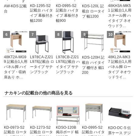
KD-1295-S2
KD-0995-S2
48KH3A-MK5
AW-KDS 記載
KDS-120L 記
記載台 ハイタ
記載台 ハイタ
1 記載台1人用
台
載台 ロータイ
イプ 幕板付き
イプ 幕板付き
スチール脚 ハ
プ 幅1200
幅1200
幅900
イタイプ ネオ
ウッドラ…
6
7
8
9
10
48KT2A-MG9
L978CA-ZJ21
L978CB-ZJ21
48KL2A-MK3
KDS-120H 記
9 記載台1人用
L978記載台 ロ
L978記載台 ハ
7 記載台1人用
載台 ハイタイ
パネル脚 ハイ
ータイプ サテ
イタイプ サテ
パネル脚 ロー
プ 棚付き 幅1
タイプ・収納
ンブラック
ンブラック
タイプ ネオウ
200
扉あり ホ…
ッドライ…
ナカキンの記載台の他の商品を見る
KD-0973-S2
KD-1273-S2
KDSO-120B
KD-0995-S2
KDO-DC-S 伝
記載台 ロータ
記載台 ロータ
掲示ボード 幅
記載台 ハイタ
票ケース デジ