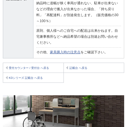
納品時に道幅が狭く車両が通れない、駐車が出来ない
などの理由で搬入が出来なかった場合、「持ち戻り
料」「再配達料」が別途発生します。（販売価格の30
～100％）
原則、個人様へのご自宅への配送は出来かねます。自
宅兼事務所などへ納品希望の場合は別途お問い合わせ
ください。
その他、
家具購入時の注意点
をご確認下さい。
受付カウンター / 受付台 へ戻る
記載台 へ戻る
KDシリーズ 記載台 へ戻る