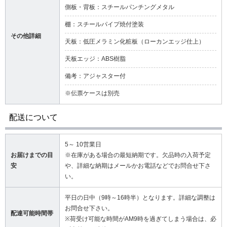
側板・背板：スチールパンチングメタル
棚：スチールパイプ焼付塗装
その他詳細
天板：低圧メラミン化粧板（ローカンエッジ仕上）
天板エッジ：ABS樹脂
備考：アジャスター付
※伝票ケースは別売
配送について
5～ 10営業日
お届けまでの目
※在庫がある場合の最短納期です。欠品時の入荷予定
安
や、詳細な納期はメールかお電話などでお問合せ下さ
い。
平日の日中（9時～16時半）となります。詳細な調整は
お問合せ下さい。
配達可能時間帯
※荷受け可能な時間がAM9時を過ぎてしまう場合は、必