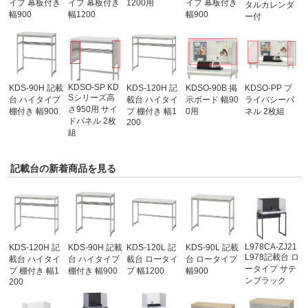
イプ 幕板付き
イプ 幕板付き
1200用
イプ 幕板付き
タルカレンダ
幅900
幅1200
幅900
ー付
KDSO-SP KD
KDS-90H 記載
KDS-120H 記
KDSO-90B 掲
KDSO-PP プ
Sシリーズ高
台 ハイタイプ
載台 ハイタイ
示ボード 幅90
ライバシーパ
さ950用 サイ
棚付き 幅900
プ 棚付き 幅1
0用
ネル 2枚組
ドパネル 2枚
200
組
記載台の新着商品を見る
L978CA-ZJ21
KDS-120H 記
KDS-90H 記載
KDS-120L 記
KDS-90L 記載
L978記載台 ロ
載台 ハイタイ
台 ハイタイプ
載台 ロータイ
台 ロータイプ
ータイプ サテ
プ 棚付き 幅1
棚付き 幅900
プ 幅1200
幅900
ンブラック
200