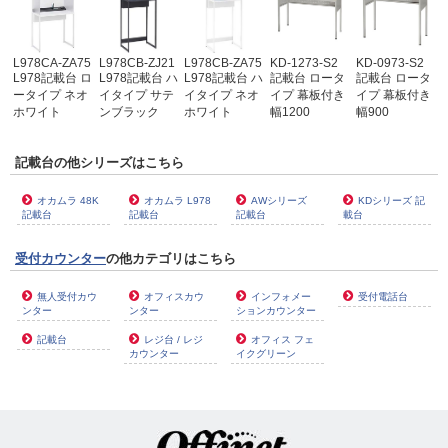
L978CA-ZA75
L978CB-ZJ21
L978CB-ZA75
KD-1273-S2
KD-0973-S2
L978記載台 ロ
L978記載台 ハ
L978記載台 ハ
記載台 ロータ
記載台 ロータ
ータイプ ネオ
イタイプ サテ
イタイプ ネオ
イプ 幕板付き
イプ 幕板付き
ホワイト
ンブラック
ホワイト
幅1200
幅900
記載台の他シリーズはこちら
オカムラ 48K
オカムラ L978
AWシリーズ
KDシリーズ 記
記載台
記載台
記載台
載台
受付カウンター
の他カテゴリはこちら
無人受付カウ
オフィスカウ
インフォメー
受付電話台
ンター
ンター
ションカウンター
記載台
レジ台 / レジ
オフィス フェ
カウンター
イクグリーン