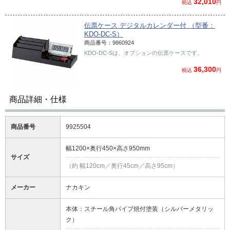
32,010
税込
円
伝票ケース デジタルカレンダー付 （型番：
KDO-DC-S）
商品番号：9860924
KDO-DC-Sは、オプションの伝票ケースです。
36,300
税込
円
商品詳細・仕様
商品番号
9925504
幅1200×奥行450×高さ950mm
サイズ
（約 幅120cm／奥行45cm／高さ95cm）
メーカー
ナカキン
本体：スチール角パイプ焼付塗装（シルバーメタリッ
ク）