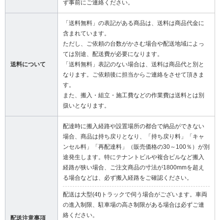
ず事前にご連絡ください。
「送料無料」の表記がある商品は、送料は商品代金に
含まれています。
ただし、ご依頼の台数がかさむ場合や配送地域によっ
ては別途、配送費が必要になります。
送料について
「送料無料」表記のない場合は、送料は商品代と別と
なります。ご依頼後に担当からご連絡をさせて頂きま
す。
また、搬入・組立・施工費などの作業費は送料とは別
扱いとなります。
配達時に搬入経路や設置場所の都合で納品ができない
場合、商品は持ち戻りとなり、「持ち戻り料」「キャ
ンセル料」「再配達料」（販売価格の30～100％）が別
途発生します。特にテナントビルや複合ビルなど搬入
経路が狭い場合、ご注文商品の寸法が1800mmを超え
る場合などは、必ず搬入経路をご確認ください。
配送は大型(4t)トラックで伺う場合がございます。車両
の進入制限、駐車場の高さ制限がある場合は必ずご連
絡ください。
配送注意事項