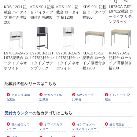
L978CA-ZJ21
KDS-120H 記
KDS-90H 記載
KDS-120L 記
KDS-90L 記載
L978記載台 ロ
載台 ハイタイ
台 ハイタイプ
載台 ロータイ
台 ロータイプ
ータイプ サテ
プ 棚付き 幅1
棚付き 幅900
プ 幅1200
幅900
ンブラック
200
L978CA-ZA75
L978CB-ZJ21
L978CB-ZA75
KD-1273-S2
KD-0973-S2
L978記載台 ロ
L978記載台 ハ
L978記載台 ハ
記載台 ロータ
記載台 ロータ
ータイプ ネオ
イタイプ サテ
イタイプ ネオ
イプ 幕板付き
イプ 幕板付き
ホワイト
ンブラック
ホワイト
幅1200
幅900
記載台の他シリーズはこちら
オカムラ 48K
オカムラ L978
AWシリーズ
KDシリーズ 記
記載台
記載台
記載台
載台
受付カウンター
の他カテゴリはこちら
無人受付カウ
オフィスカウ
インフォメー
受付電話台
ンター
ンター
ションカウンター