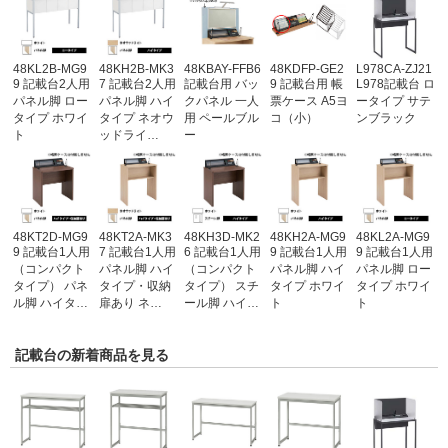
48KL2B-MG9
48KH2B-MK3
48KBAY-FFB6
48KDFP-GE2
L978CA-ZJ21
9 記載台2人用
7 記載台2人用
記載台用 バッ
9 記載台用 帳
L978記載台 ロ
パネル脚 ロー
パネル脚 ハイ
クパネル 一人
票ケース A5ヨ
ータイプ サテ
タイプ ホワイ
タイプ ネオウ
用 ペールブル
コ（小）
ンブラック
ト
ッドライ…
ー
48KT2D-MG9
48KT2A-MK3
48KH3D-MK2
48KH2A-MG9
48KL2A-MG9
9 記載台1人用
7 記載台1人用
6 記載台1人用
9 記載台1人用
9 記載台1人用
（コンパクト
パネル脚 ハイ
（コンパクト
パネル脚 ハイ
パネル脚 ロー
タイプ） パネ
タイプ・収納
タイプ） スチ
タイプ ホワイ
タイプ ホワイ
ル脚 ハイタ…
扉あり ネ…
ール脚 ハイ…
ト
ト
記載台の新着商品を見る