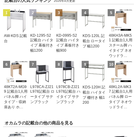
記載台の人気ランキング
2026年4月更新
1
2
3
4
5
KD-1295-S2
KD-0995-S2
48KH3A-MK5
AW-KDS 記載
KDS-120L 記
記載台 ハイタ
記載台 ハイタ
1 記載台1人用
台
載台 ロータイ
イプ 幕板付き
イプ 幕板付き
スチール脚 ハ
プ 幅1200
幅1200
幅900
イタイプ ネオ
ウッドラ…
6
7
8
9
10
48KT2A-MG9
L978CA-ZJ21
L978CB-ZJ21
48KL2A-MK3
KDS-120H 記
9 記載台1人用
L978記載台 ロ
L978記載台 ハ
7 記載台1人用
載台 ハイタイ
パネル脚 ハイ
ータイプ サテ
イタイプ サテ
パネル脚 ロー
プ 棚付き 幅1
タイプ・収納
ンブラック
ンブラック
タイプ ネオウ
200
扉あり ホ…
ッドライ…
オカムラの記載台の他の商品を見る