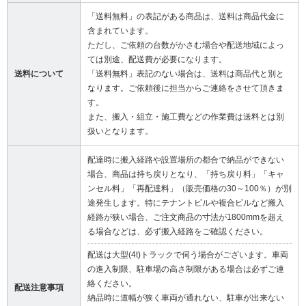
「送料無料」の表記がある商品は、送料は商品代金に
含まれています。
ただし、ご依頼の台数がかさむ場合や配送地域によっ
ては別途、配送費が必要になります。
送料について
「送料無料」表記のない場合は、送料は商品代と別と
なります。ご依頼後に担当からご連絡をさせて頂きま
す。
また、搬入・組立・施工費などの作業費は送料とは別
扱いとなります。
配達時に搬入経路や設置場所の都合で納品ができない
場合、商品は持ち戻りとなり、「持ち戻り料」「キャ
ンセル料」「再配達料」（販売価格の30～100％）が別
途発生します。特にテナントビルや複合ビルなど搬入
経路が狭い場合、ご注文商品の寸法が1800mmを超え
る場合などは、必ず搬入経路をご確認ください。
配送は大型(4t)トラックで伺う場合がございます。車両
の進入制限、駐車場の高さ制限がある場合は必ずご連
絡ください。
配送注意事項
納品時に道幅が狭く車両が通れない、駐車が出来ない