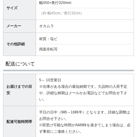
幅450×奥行320mm
サイズ
（約 幅45cm／奥行32cm）
メーカー
オカムラ
材質：塩ビ
その他詳細
両面非転写
配送について
5～ 10営業日
お届けまでの目
※在庫がある場合の最短納期です。欠品時の入荷予定
安
や、詳細な納期はメールかお電話などでお問合せ下さ
い。
平日の日中（9時～16時半）となります。詳細な調整は
お問合せ下さい。
配達可能時間帯
※荷受け可能な時間がAM9時を過ぎてしまう場合は、必
ず事前にご連絡ください。