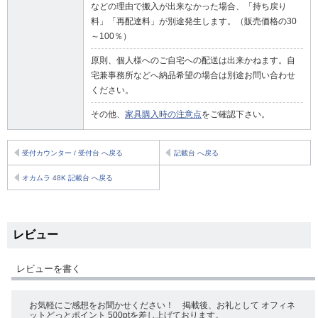
などの理由で搬入が出来なかった場合、「持ち戻り
料」「再配達料」が別途発生します。（販売価格の30
～100％）
原則、個人様へのご自宅への配送は出来かねます。自
宅兼事務所などへ納品希望の場合は別途お問い合わせ
ください。
その他、
家具購入時の注意点
をご確認下さい。
受付カウンター / 受付台 へ戻る
記載台 へ戻る
オカムラ 48K 記載台 へ戻る
レビュー
レビューを書く
お気軽にご感想をお聞かせください！ 掲載後、お礼として オフィネ
ットどっとポイント 500ptを差し上げております。