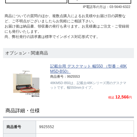
IP電話等の方は：
03-5640-6322
商品についての質問のほか、複数点購入によるお見積やお届け日の調整な
ど、ご不明点がございましたらお気軽にご相談下さい。
お届け後は納品書、領収書の発行も承ります。お見積書はご注文・ご登録前
にも発行いたします。
尚、弊社発行の請求書は標準でインボイス対応形式です。
オプション・関連商品
記載台用 デスクマット 幅550 （型番：48K
M5D-B50）
商品番号：9925553
48KM5D-B50は、記載台48Kシリーズ用のデスクマ
ットです。幅550mmタイプ。
12,566
税込
円
商品詳細・仕様
商品番号
9925552