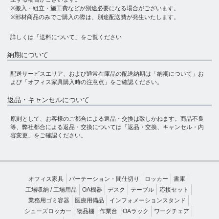
※搬入・組立・施工費などが別途必要になる場合がございます。
※部材商品のみでご購入の際は、別途配送費が発生いたします。
詳しくは
「送料について」
をご覧ください
納期について
配送サービスエリア、および通常在庫品の配送納期は
「納期について」
お
よび
「オフィス家具購入時の注意点」
をご確認ください。
返品・キャンセルについて
原則として、お客様のご都合による返品・交換は致しかねます。商品不良
等、弊社都合による返品・交換については
「返品・交換、キャンセル・内
容変更」
をご確認ください。
オフィス家具
パーテーション・間仕切り
ロッカー
書庫
工場収納 / 工場用品
OA機器
デスク
テーブル
応接セット
業務用ゴミ容器
医療用備品
インフォメーションスタンド
シューズロッカー
物品棚
作業台
OAラック
ワークチェア