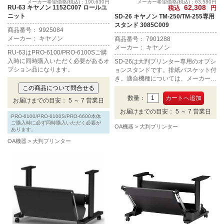
メーカー希望価格(税込)：190,630円
メーカー希望価格(税込)：63,580円
62,308
RU-63 キヤノン 1152C007 ロールユ
税込
円
ニット
SD-26 キヤノン TM-250/TM-255専用
スタンド 3085C009
商品番号： 9925084
メーカー： キヤノン
商品番号： 7901288
メーカー： キヤノン
RU-63はPRO-6100/PRO-6100Sご購
入時に同時購入いただく必要があるオ
SD-26は大判プリンター専用のオプシ
プション品になります。
ョンスタンドです。排紙バスケット付
き。適合機種については、メーカーペ
ージをご確認ください。
数量：
お届けまでの目安： 5 ～ 7 営業日
お届けまでの目安： 5 ～ 7 営業日
PRO-6100/PRO-6100S/PRO-6600本体
ご購入時に必ず同時購入いただく必要が
OA機器
大判プリンター
あります。
OA機器
大判プリンター