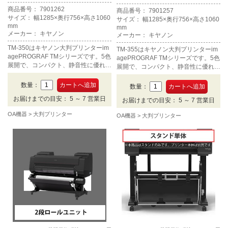
商品番号： 7901262
商品番号： 7901257
サイズ： 幅1285×奥行756×高さ1060
サイズ： 幅1285×奥行756×高さ1060
mm
mm
メーカー： キヤノン
メーカー： キヤノン
TM-350はキヤノン大判プリンターim
TM-355はキヤノン大判プリンターim
agePROGRAF TMシリーズです。5色
agePROGRAF TMシリーズです。5色
展開で、コンパクト、静音性に優れ、
展開で、コンパクト、静音性に優れ、
オフィスや店舗への設置に適していま
オフィスや店舗への設置に適していま
す。CADやポスターに求められる十
す。CADやポスターに求められる十
数量：
数量：
分は品質は保たれています。A0ノビ
分は品質は保たれています。A0ノビ
お届けまでの目安： 5 ～ 7 営業日
まで対応します。
お届けまでの目安： 5 ～ 7 営業日
まで対応し、500GBのハードディス
クが標準でついております。
OA機器
大判プリンター
OA機器
大判プリンター