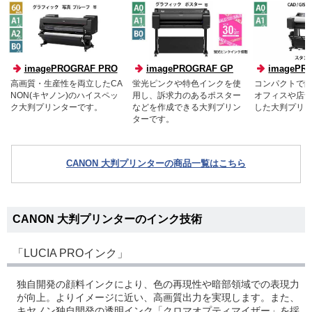
imagePROGRAF PRO
imagePROGRAF GP
imagePR
高画質・生産性を両立したCA
蛍光ピンクや特色インクを使
コンパクトで
NON(キヤノン)のハイスペッ
用し、訴求力のあるポスター
オフィスや店
ク大判プリンターです。
などを作成できる大判プリン
した大判プリ
ターです。
CANON 大判プリンターの商品一覧はこちら
CANON 大判プリンターのインク技術
「LUCIA PROインク」
独自開発の顔料インクにより、色の再現性や暗部領域での表現力
が向上。よりイメージに近い、高画質出力を実現します。また、
キヤノン独自開発の透明インク「クロマオプティマイザー」を採