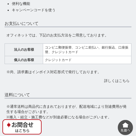
便利な機能
キャンペーンコードを使う
お支払いについて
オフィネットでは、下記のお支払方法をご用意しております。
コンビニ郵便振替、コンビニ前払い、銀行振込、口座振
法人のお客様
替、クレジットカード
個人のお客様
クレジットカード
※尚、請求書はインボイス対応形式で発行しております。
詳しくはこちら
送料について
※通常送料は商品代に含まれておりますが、配送地域により別途費用が発
生する場合がございます。
※搬入・組立・施工費などが別途必要になる場合がございます。
※部材商品のみでご購入の際は、別途配送費が発生いたします。
詳しくは
「送料について」
をご覧ください