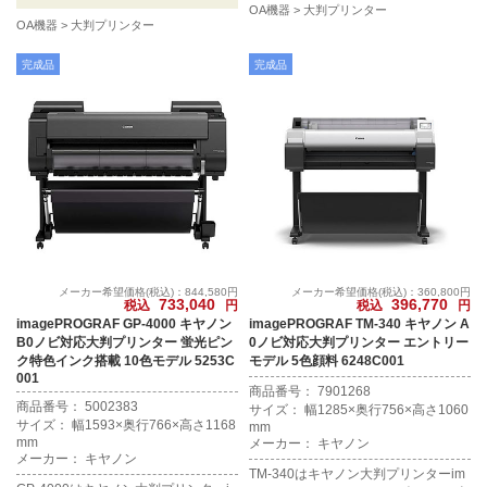
OA機器
大判プリンター
ます。
OA機器
大判プリンター
完成品
完成品
メーカー希望価格(税込)：844,580円
メーカー希望価格(税込)：360,800円
733,040
396,770
税込
円
税込
円
imagePROGRAF GP-4000 キヤノン
imagePROGRAF TM-340 キヤノン A
B0ノビ対応大判プリンター 蛍光ピン
0ノビ対応大判プリンター エントリー
ク特色インク搭載 10色モデル 5253C
モデル 5色顔料 6248C001
001
商品番号： 7901268
商品番号： 5002383
サイズ： 幅1285×奥行756×高さ1060
サイズ： 幅1593×奥行766×高さ1168
mm
mm
メーカー： キヤノン
メーカー： キヤノン
TM-340はキヤノン大判プリンターim