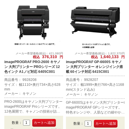
メーカー希望価格(税込)：421,080円
メーカー希望価格(税込)：1,822,370円
376,310
1,640,133
税込
円
税込
円
imagePROGRAF PRO-2600 キヤノ
imagePROGRAF GP-6600S キヤノ
ン 大判プリンター PROシリーズ 12
ン 大判プリンター オレンジインク搭
色インク A1ノビ対応 6405C001
載 60インチ対応 6415C001
商品番号： 9928208
商品番号： 9928207
サイズ： 幅1110×奥行734×高さ628
サイズ： 幅1999×奥行766×高さ1168
mm
mm(スタンド込み)
メーカー： キヤノン
メーカー： キヤノン
PRO-2600はキヤノン大判プリンター
GP-6600Sはキヤノン大判プリンターi
imagePROGRAF Proシリーズです。
magePROGRAF GPシリーズです。
12色展開で、キャノンの技術が詰め
特色オレンジや、人肌などの細やかな
込まれた最上位モデルです。「クロマ
質感を滑らかに再現するグレーを含む
オプティマイザー」を搭載し、重厚感
7色インクを採用しました。60インチ
数量：
数量：
のある黒を表現できます。圧倒的な表
の印刷に対応します。