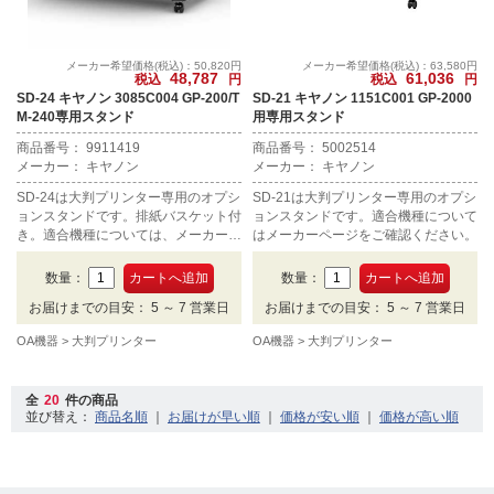
メーカー希望価格(税込)：50,820円
メーカー希望価格(税込)：63,580円
48,787
61,036
税込
円
税込
円
SD-24 キヤノン 3085C004 GP-200/T
SD-21 キヤノン 1151C001 GP-2000
M-240専用スタンド
用専用スタンド
商品番号： 9911419
商品番号： 5002514
メーカー： キヤノン
メーカー： キヤノン
SD-24は大判プリンター専用のオプシ
SD-21は大判プリンター専用のオプシ
ョンスタンドです。排紙バスケット付
ョンスタンドです。適合機種について
き。適合機種については、メーカーペ
はメーカーページをご確認ください。
ージをご確認ください。
数量：
数量：
お届けまでの目安： 5 ～ 7 営業日
お届けまでの目安： 5 ～ 7 営業日
OA機器
大判プリンター
OA機器
大判プリンター
全
20
件の商品
並び替え：
｜
｜
｜