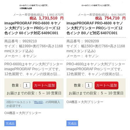
メーカー希望価格(税込)：1,992,870円
メーカー希望価格(税込)：844,580円
1,731,510
754,710
税込
円
税込
円
imagePROGRAF PRO-6600 キヤノ
imagePROGRAF PRO-4600 キヤノ
ン 大判プリンター PROシリーズ 12
ン 大判プリンター PROシリーズ 12
色インク 60インチ対応 6409C001
色インク B0ノビ対応 6407C001
商品番号： 9928210
商品番号： 9928209
サイズ： 幅1999×奥行766×高さ1168
サイズ： 幅1593×奥行766×高さ1168
mm(スタンド込み)
mm(スタンド込み)
メーカー： キヤノン
メーカー： キヤノン
PRO-6600はキヤノン大判プリンター
PRO-4600はキヤノン大判プリンター
imagePROGRAF Proシリーズです。
imagePROGRAF Proシリーズです。
12色展開で、キャノンの技術が詰め
12色展開で、キャノンの技術が詰め
込まれた最上位モデルです。「クロマ
込まれた最上位モデルです。「クロマ
オプティマイザー」を搭載し、重厚感
オプティマイザー」を搭載し、重厚感
数量：
数量：
のある黒を表現できます。圧倒的な表
のある黒を表現できます。圧倒的な表
お届けまでの目安： 5 ～ 10 営業日
お届けまでの目安： 5 ～ 10 営業日
現力と高い画像堅牢性で写真高画質印
現力と高い画像堅牢性で写真高画質印
刷を実現します。60インチまで対応
刷を実現します。B0ノビサイズの印
OA機器
大判プリンター
2段ロールユニット「
RU-63
」の同時購入
します。
刷まで対応します。
が必須です。
OA機器
大判プリンター
完成品
完成品