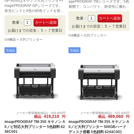
GP-4000はキヤノン大判プリンターi
agePROGRAF TMシリーズです。5色
magePROGRAF GPシリーズです。
展開で、コンパクト、静音性に優れ、
蛍光ピンクと4色の特色インクを搭載
オフィスや店舗への設置に適していま
し、プリント全体の明度と彩度を引き
す。CADやポスターに求められる十
数量：
上げ、明るくやわらかな色再現が可能
分は品質は保たれています。A0ノビ
数量：
です。付加価値の高い大判プリント製
お届けまでの目安： 5 ～ 7 営業日
まで対応します。
お届けまでの目安： 5 ～ 7 営業日
作を支援します。B0ノビまで対応し
OA機器
大判プリンター
ます。
OA機器
大判プリンター
完成品
完成品
メーカー希望価格(税込)：459,800円
メーカー希望価格(税込)：532,400円
419,210
489,060
税込
円
税込
円
imagePROGRAF TM-350 キヤノン A
imagePROGRAF TM-355 キヤノン A
0ノビ対応大判プリンター 5色顔料 62
0ノビ大判プリンター 500GBハード
46C001
ディスク搭載 5色顔料 6244C001