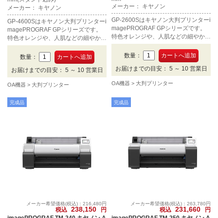
メーカー： キヤノン
メーカー： キヤノン
GP-2600Sはキヤノン大判プリンターi
GP-4600Sはキヤノン大判プリンターi
magePROGRAF GPシリーズです。
magePROGRAF GPシリーズです。
特色オレンジや、人肌などの細やかな
特色オレンジや、人肌などの細やかな
質感を滑らかに再現するグレーを含む
質感を滑らかに再現するグレーを含む
7色インクを採用しました。A1ノビの
7色インクを採用しました。B0ノビの
数量：
数量：
印刷に対応します。
印刷に対応します。
お届けまでの目安： 5 ～ 10 営業日
お届けまでの目安： 5 ～ 10 営業日
OA機器
大判プリンター
OA機器
大判プリンター
完成品
完成品
メーカー希望価格(税込)：216,480円
メーカー希望価格(税込)：263,780円
238,150
231,660
税込
円
税込
円