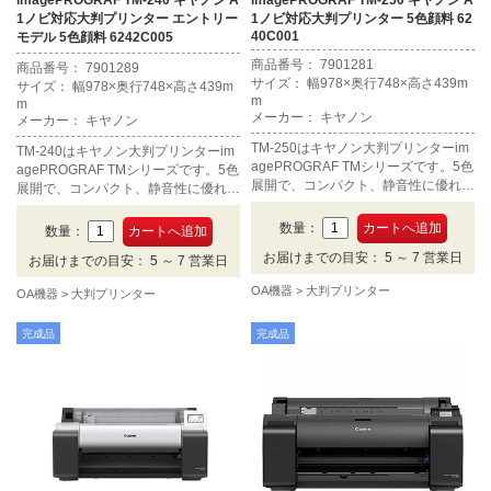
imagePROGRAF TM-240 キヤノン A
imagePROGRAF TM-250 キヤノン A
1ノビ対応大判プリンター エントリー
1ノビ対応大判プリンター 5色顔料 62
40C001
モデル 5色顔料 6242C005
商品番号： 7901281
商品番号： 7901289
サイズ： 幅978×奥行748×高さ439m
サイズ： 幅978×奥行748×高さ439m
m
m
メーカー： キヤノン
メーカー： キヤノン
TM-250はキヤノン大判プリンターim
TM-240はキヤノン大判プリンターim
agePROGRAF TMシリーズです。5色
agePROGRAF TMシリーズです。5色
展開で、コンパクト、静音性に優れ、
展開で、コンパクト、静音性に優れ、
オフィスや店舗への設置に適していま
オフィスや店舗への設置に適していま
す。CADやポスターに求められる十
す。CADやポスターに求められる十
数量：
数量：
分は品質は保たれています。A1ノビ
分は品質は保たれています。A1ノビ
お届けまでの目安： 5 ～ 7 営業日
まで対応します。
お届けまでの目安： 5 ～ 7 営業日
まで対応します。
OA機器
大判プリンター
OA機器
大判プリンター
完成品
完成品