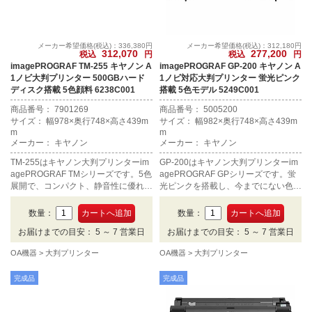
メーカー希望価格(税込)：336,380円
メーカー希望価格(税込)：312,180円
312,070
277,200
税込
円
税込
円
imagePROGRAF TM-255 キヤノン A
imagePROGRAF GP-200 キヤノン A
1ノビ大判プリンター 500GBハード
1ノビ対応大判プリンター 蛍光ピンク
ディスク搭載 5色顔料 6238C001
搭載 5色モデル 5249C001
商品番号： 7901269
商品番号： 5005200
サイズ： 幅978×奥行748×高さ439m
サイズ： 幅982×奥行748×高さ439m
m
m
メーカー： キヤノン
メーカー： キヤノン
TM-255はキヤノン大判プリンターim
GP-200はキヤノン大判プリンターim
agePROGRAF TMシリーズです。5色
agePROGRAF GPシリーズです。蛍
展開で、コンパクト、静音性に優れ、
光ピンクを搭載し、今までにない色鮮
オフィスや店舗への設置に適していま
やかなポスター出力を実現します。5
す。CADやポスターに求められる十
色展開でA1ノビまで対応します。
数量：
数量：
分は品質は保たれています。A1ノビ
お届けまでの目安： 5 ～ 7 営業日
お届けまでの目安： 5 ～ 7 営業日
まで対応し、500GBのハードディス
クが標準でついております。
OA機器
大判プリンター
OA機器
大判プリンター
完成品
完成品