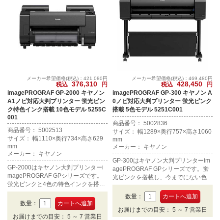
メーカー希望価格(税込)：421,080円
メーカー希望価格(税込)：469,480円
376,310
428,450
税込
円
税込
円
imagePROGRAF GP-2000 キヤノン
imagePROGRAF GP-300 キヤノン A
A1ノビ対応大判プリンター 蛍光ピン
0ノビ対応大判プリンター 蛍光ピンク
ク特色インク搭載 10色モデル 5255C
搭載 5色モデル 5251C001
001
商品番号： 5002836
商品番号： 5002513
サイズ： 幅1289×奥行757×高さ1060
サイズ： 幅1110×奥行734×高さ629
mm
mm
メーカー： キヤノン
メーカー： キヤノン
GP-300はキヤノン大判プリンターim
GP-2000はキヤノン大判プリンターi
agePROGRAF GPシリーズです。蛍
magePROGRAF GPシリーズです。
光ピンクを搭載し、今までにない色鮮
蛍光ピンクと4色の特色インクを搭載
やかなポスター出力を実現します。5
し、プリント全体の明度と彩度を引き
色展開でA0ノビまで対応します。
数量：
上げ、明るくやわらかな色再現が可能
数量：
です。付加価値の高い大判プリント製
お届けまでの目安： 5 ～ 7 営業日
お届けまでの目安： 5 ～ 7 営業日
作を支援します。A1ノビまで対応し