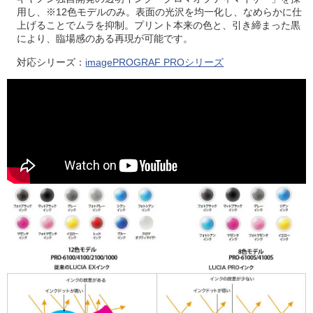
用し、※12色モデルのみ。表面の光沢を均一化し、なめらかに仕
上げることでムラを抑制。プリント本来の色と、引き締まった黒
により、臨場感のある再現が可能です。
対応シリーズ：
imagePROGRAF PROシリーズ