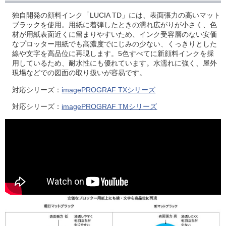
独自開発の顔料インク「LUCIA TD」には、表面張力の高いマット
ブラックを使用。用紙に着弾したときの濡れ広がりが小さく、色
材が用紙表面近くに留まりやすいため、インク受容層のない安価
なプロッター用紙でも高濃度でにじみの少ない、くっきりとした
線や文字を高品位に再現します。5色すべてに新顔料インクを採
用しているため、耐水性にも優れています。水濡れに強く、屋外
現場などでの図面の取り扱いが容易です。
対応シリーズ：
imagePROGRAF TXシリーズ
対応シリーズ：
imagePROGRAF TMシリーズ