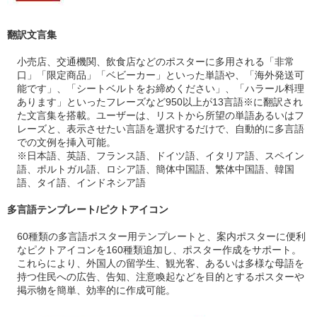
翻訳文言集
小売店、交通機関、飲食店などのポスターに多用される「非常
口」「限定商品」「ベビーカー」といった単語や、「海外発送可
能です」、「シートベルトをお締めください」、「ハラール料理
あります」といったフレーズなど950以上が13言語※に翻訳され
た文言集を搭載。ユーザーは、リストから所望の単語あるいはフ
レーズと、表示させたい言語を選択するだけで、自動的に多言語
での文例を挿入可能。
※日本語、英語、フランス語、ドイツ語、イタリア語、スペイン
語、ポルトガル語、ロシア語、簡体中国語、繁体中国語、韓国
語、タイ語、インドネシア語
多言語テンプレート/ピクトアイコン
60種類の多言語ポスター用テンプレートと、案内ポスターに便利
なピクトアイコンを160種類追加し、ポスター作成をサポート。
これらにより、外国人の留学生、観光客、あるいは多様な母語を
持つ住民への広告、告知、注意喚起などを目的とするポスターや
掲示物を簡単、効率的に作成可能。