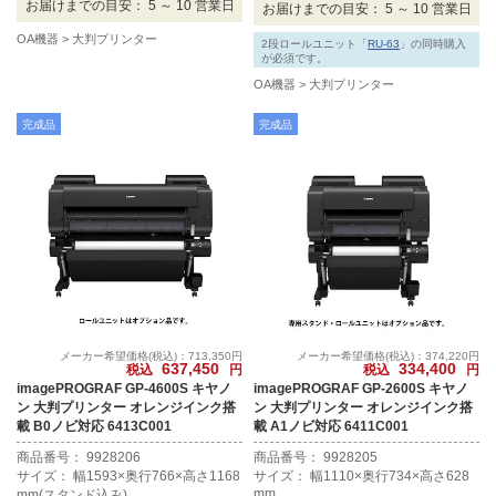
お届けまでの目安： 5 ～ 10 営業日
現力と高い画像堅牢性で写真高画質印
お届けまでの目安： 5 ～ 10 営業日
刷を実現します。A1ノビサイズの印
OA機器
大判プリンター
2段ロールユニット「
RU-63
」の同時購入
刷まで対応します。
が必須です。
OA機器
大判プリンター
完成品
完成品
メーカー希望価格(税込)：713,350円
メーカー希望価格(税込)：374,220円
637,450
334,400
税込
円
税込
円
imagePROGRAF GP-4600S キヤノ
imagePROGRAF GP-2600S キヤノ
ン 大判プリンター オレンジインク搭
ン 大判プリンター オレンジインク搭
載 B0ノビ対応 6413C001
載 A1ノビ対応 6411C001
商品番号： 9928206
商品番号： 9928205
サイズ： 幅1593×奥行766×高さ1168
サイズ： 幅1110×奥行734×高さ628
mm
mm(スタンド込み)