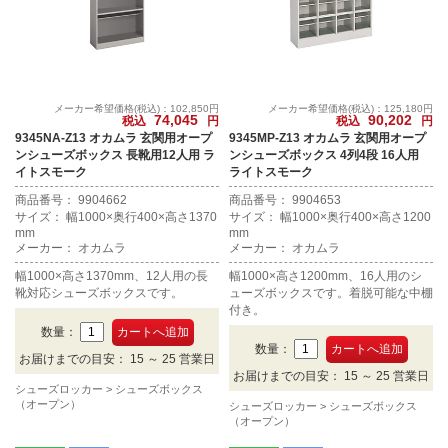
メーカー希望価格(税込)：102,850円
メーカー希望価格(税込)：125,180円
74,045
90,202
税込
円
税込
円
9345NA-Z13 オカムラ 玄関用オープ
9345MP-Z13 オカムラ 玄関用オープ
ンシューズボックス 長靴用12人用 ラ
ンシューズボックス 4列4段 16人用
イトスモーク
ライトスモーク
商品番号： 9904662
商品番号： 9904653
サイズ： 幅1000×奥行400×高さ1370
サイズ： 幅1000×奥行400×高さ1200
mm
mm
メーカー： オカムラ
メーカー： オカムラ
幅1000×高さ1370mm、12人用の長
幅1000×高さ1200mm、16人用のシ
靴対応シューズボックスです。
ューズボックスです。着脱可能な中棚
付き。
数量：
数量：
お届けまでの目安： 15 ～ 25 営業日
お届けまでの目安： 15 ～ 25 営業日
シューズロッカー
シューズボックス
（オープン）
シューズロッカー
シューズボックス
（オープン）