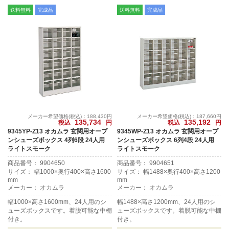
送料無料
完成品
送料無料
完成品
メーカー希望価格(税込)：188,430円
メーカー希望価格(税込)：187,660円
135,734
135,192
税込
円
税込
円
9345YP-Z13 オカムラ 玄関用オープ
9345WP-Z13 オカムラ 玄関用オープ
ンシューズボックス 4列6段 24人用
ンシューズボックス 6列4段 24人用
ライトスモーク
ライトスモーク
商品番号： 9904650
商品番号： 9904651
サイズ： 幅1000×奥行400×高さ1600
サイズ： 幅1488×奥行400×高さ1200
mm
mm
メーカー： オカムラ
メーカー： オカムラ
幅1000×高さ1600mm、24人用のシ
幅1488×高さ1200mm、24人用のシ
ューズボックスです。着脱可能な中棚
ューズボックスです。着脱可能な中棚
付き。
付き。