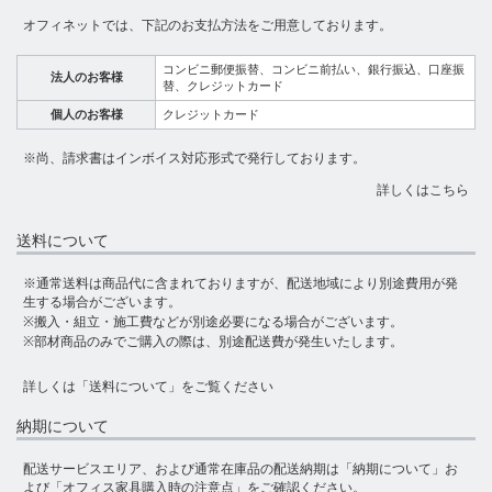
オフィネットでは、下記のお支払方法をご用意しております。
コンビニ郵便振替、コンビニ前払い、銀行振込、口座振
法人のお客様
替、クレジットカード
個人のお客様
クレジットカード
※尚、請求書はインボイス対応形式で発行しております。
詳しくはこちら
送料について
※通常送料は商品代に含まれておりますが、配送地域により別途費用が発
生する場合がございます。
※搬入・組立・施工費などが別途必要になる場合がございます。
※部材商品のみでご購入の際は、別途配送費が発生いたします。
詳しくは
「送料について」
をご覧ください
納期について
配送サービスエリア、および通常在庫品の配送納期は
「納期について」
お
よび
「オフィス家具購入時の注意点」
をご確認ください。