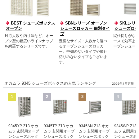
BEST シューズボックス
SBNシリーズ オープン
SKLシリ
オープン
シューズロッカー 個別タイ
シューズロッ
プ
対応人数や内寸法など、オー
縦仕切りがな
プン型の幅広いラインナップ
豊富なサイズ・人数から選べ
ースで効率よ
を網羅するシリーズです。
るオープンシューズロッカ
ープンシュー
ー。中棚のないタイプや縦仕
切りのないタイプもございま
す。
オカムラ 9345 シューズボックスの人気ランキング
2026年4月更新
1
2
3
4
9345YP-Z13 オカ
9345TP-Z13 オカ
9345AN-Z13 オカ
9345WP-Z13
ムラ 玄関用オープ
ムラ 玄関用オープ
ムラ 玄関用オープ
ムラ 玄関用オ
ンシューズボック
ンシューズボック
ンシューズボック
ンシューズボ