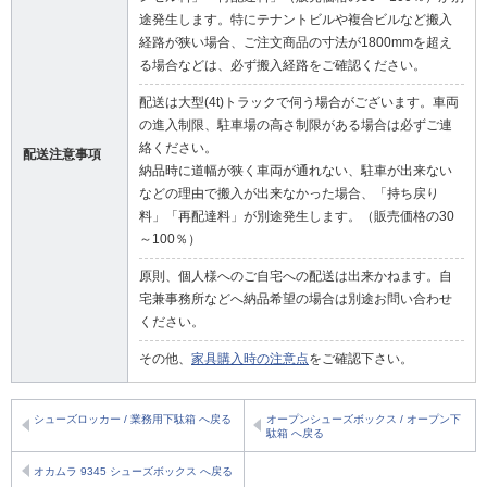
途発生します。特にテナントビルや複合ビルなど搬入
経路が狭い場合、ご注文商品の寸法が1800mmを超え
る場合などは、必ず搬入経路をご確認ください。
配送は大型(4t)トラックで伺う場合がございます。車両
の進入制限、駐車場の高さ制限がある場合は必ずご連
絡ください。
配送注意事項
納品時に道幅が狭く車両が通れない、駐車が出来ない
などの理由で搬入が出来なかった場合、「持ち戻り
料」「再配達料」が別途発生します。（販売価格の30
～100％）
原則、個人様へのご自宅への配送は出来かねます。自
宅兼事務所などへ納品希望の場合は別途お問い合わせ
ください。
その他、
家具購入時の注意点
をご確認下さい。
シューズロッカー / 業務用下駄箱 へ戻る
オープンシューズボックス / オープン下
駄箱 へ戻る
オカムラ 9345 シューズボックス へ戻る