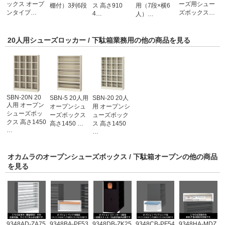
ックス オープ
ーズ用シュー
棚付）3列6段
ス 高さ910
用（7段×横6
ンタイプ…
ズボックス…
4…
人）…
20人用シューズロッカー / 下駄箱業務用の他の商品を見る
SBN-20N 20
SBN-5 20人用
SBN-20 20人
人用 オープン
オープンシュ
用 オープンシ
シューズボッ
ーズボックス
ューズボック
クス 高さ1450
高さ1450 …
ス 高さ1450
…
…
オカムラのオープンシューズボックス / 下駄箱オープンの他の商品
を見る
9348AD-ZA75
9348BA-PF53
9348DB-ZK25
9348CB-PF54
9348HA-MDZ