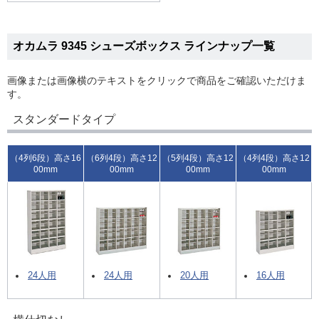
オカムラ 9345 シューズボックス ラインナップ一覧
画像または画像横のテキストをクリックで商品をご確認いただけま
す。
スタンダードタイプ
（4列6段）高さ16
（6列4段）高さ12
（5列4段）高さ12
（4列4段）高さ12
00mm
00mm
00mm
00mm
24人用
24人用
20人用
16人用