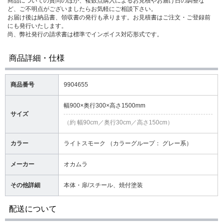
商品についての質問のほか、複数点購入によるお見積やお届け日の調整な
ど、ご不明点がございましたらお気軽にご相談下さい。
お届け後は納品書、領収書の発行も承ります。お見積書はご注文・ご登録前
にも発行いたします。
尚、弊社発行の請求書は標準でインボイス対応形式です。
商品詳細・仕様
商品番号
9904655
幅900×奥行300×高さ1500mm
サイズ
（約 幅90cm／奥行30cm／高さ150cm）
カラー
ライトスモーク （カラーグループ： グレー系）
メーカー
オカムラ
その他詳細
本体・扉/スチール、焼付塗装
配送について