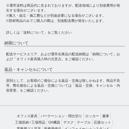
※通常送料は商品代に含まれておりますが、配送地域により別途費用が発
生する場合がございます。
※搬入・組立・施工費などが別途必要になる場合がございます。
※部材商品のみでご購入の際は、別途配送費が発生いたします。
詳しくは
「送料について」
をご覧ください
納期について
配送サービスエリア、および通常在庫品の配送納期は
「納期について」
お
よび
「オフィス家具購入時の注意点」
をご確認ください。
返品・キャンセルについて
原則として、お客様のご都合による返品・交換は致しかねます。商品不良
等、弊社都合による返品・交換については
「返品・交換、キャンセル・内
容変更」
をご確認ください。
オフィス家具
パーテーション・間仕切り
ロッカー
書庫
工場収納 / 工場用品
OA機器
デスク
テーブル
応接セット
業務用ゴミ容器
医療用備品
インフォメーションスタンド