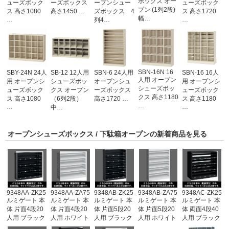
ボックス オー
ューズボック
ーズボックス
ープンシュー
ューズボック
プン (1列2段)
ス 高さ1080
高さ1450 …
ズボックス 4
ス 高さ1720
幅…
…
…
列4…
SBN-16N 16
SBY-24N 24人
SB-12 12人用
SBN-6 24人用
SBN-16 16人
人用 オープン
用 オープンシ
シューズボッ
オープンシュ
用 オープンシ
シューズボッ
ューズボック
クス オープン
ーズボックス
ューズボック
クス 高さ1180
ス 高さ1080
（6列2段）
高さ1720 …
ス 高さ1180
…
…
…
中…
オープンシューズボックス / 下駄箱オープンの新着商品を見る
9348AA-ZK25
9348AA-ZA75
9348AB-ZK25
9348AB-ZA75
9348AC-ZK25
ルミゲート 本
ルミゲート 本
ルミゲート 本
ルミゲート 本
ルミゲート 本
体 片面4段20
体 片面4段20
体 片面5段20
体 片面5段20
体 両面4段40
人用 ブラック
人用 ホワイト
人用 ブラック
人用 ホワイト
人用 ブラック