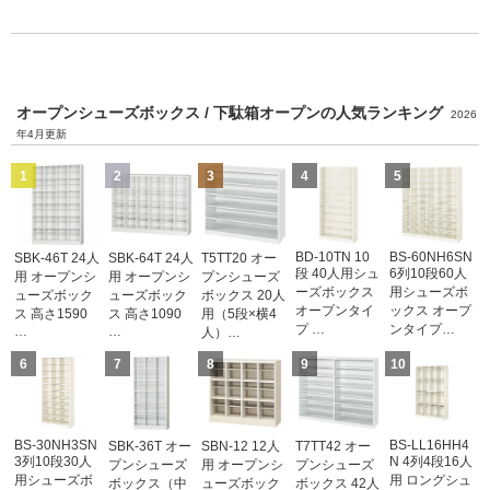
オープンシューズボックス / 下駄箱オープンの人気ランキング
2026
年4月更新
1
2
3
4
5
BD-10TN 10
BS-60NH6SN
SBK-46T 24人
SBK-64T 24人
T5TT20 オー
段 40人用シュ
6列10段60人
用 オープンシ
用 オープンシ
プンシューズ
ーズボックス
用シューズボ
ューズボック
ューズボック
ボックス 20人
オープンタイ
ックス オープ
ス 高さ1590
ス 高さ1090
用（5段×横4
プ …
ンタイプ…
…
…
人）…
6
7
8
9
10
BS-30NH3SN
BS-LL16HH4
SBK-36T オー
SBN-12 12人
T7TT42 オー
3列10段30人
N 4列4段16人
プンシューズ
用 オープンシ
プンシューズ
用シューズボ
用 ロングシュ
ボックス（中
ューズボック
ボックス 42人