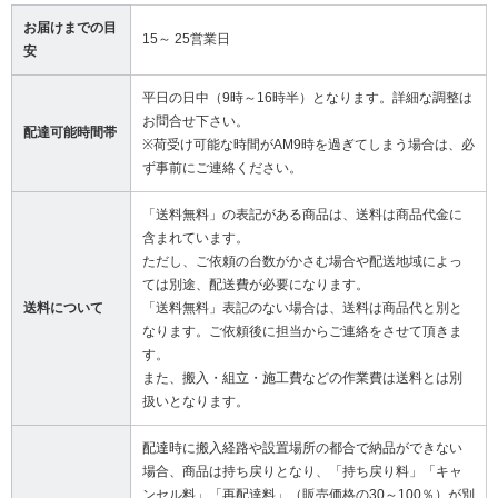
お届けまでの目
15～ 25営業日
安
平日の日中（9時～16時半）となります。詳細な調整は
お問合せ下さい。
配達可能時間帯
※荷受け可能な時間がAM9時を過ぎてしまう場合は、必
ず事前にご連絡ください。
「送料無料」の表記がある商品は、送料は商品代金に
含まれています。
ただし、ご依頼の台数がかさむ場合や配送地域によっ
ては別途、配送費が必要になります。
送料について
「送料無料」表記のない場合は、送料は商品代と別と
なります。ご依頼後に担当からご連絡をさせて頂きま
す。
また、搬入・組立・施工費などの作業費は送料とは別
扱いとなります。
配達時に搬入経路や設置場所の都合で納品ができない
場合、商品は持ち戻りとなり、「持ち戻り料」「キャ
ンセル料」「再配達料」（販売価格の30～100％）が別