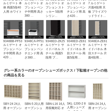
ルミゲート 本
ルミゲート オ
ルミゲート オ
ルミゲート オ
7 ルミゲート
体 両面5段40
プション ベン
プション スト
プション ベン
片面4段用 天
人用 ホワイト
チ中間用 高さ
ッカー 5段用
チエンド用 高
板 プライズウ
380 …
シリン…
さ420…
ッドライト…
9348BB-PF53
9348CA-PF51
9348ED-ZK25
9348ED-ZE61
9348EA-ZE61
ルミゲート オ
ルミゲート オ
ルミゲート サ
ルミゲート サ
ルミゲート サ
プション ベン
プション ベン
イドパネル ス
イドパネル 木
イドパネル 木
チ中間用 高さ
チエンド用 高
チール 両面5
目スチール 両
目スチール 片
420 …
さ380…
段用 ブ…
面5段用…
面4段用…
グレー系カラーのオープンシューズボックス / 下駄箱オープンの他
の商品を見る
SKL-1200-2 8
SBY-24 24人
SBN-5 20人用
SBN-L16 16人
SBN-24 24人
人用シューズ
用 オープンシ
オープンシュ
用長靴対応 オ
用 オープンシ