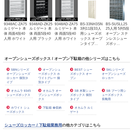
9348AC-ZA75
9348AD-ZK25
9348AD-ZA75
BS-33NH3SN
BS-SUSLL25
ルミゲート 本
ルミゲート 本
ルミゲート 本
3列11段33人
25人用 5列5段
体 両面4段40
体 両面5段40
体 両面5段40
用シューズボ
オープン ステ
人用 ホワイト
人用 ブラック
人用 ホワイト
ックス オープ
ンレスシュー
ンタイプ…
ズボッ…
オープンシューズボックス / オープン下駄箱の他シリーズはこちら
SBNシリーズ
オープンシュ
BEST シュー
SKLシリーズ
オープンシューズ
ーズボックス ホ
ズボックス オー
オープンシューズ
ロッカー 個別タ
ワイトグレー 個
プン
ロッカー
イプ
別タイプ
オカムラ 9345
オカムラ オー
SB 木製シュー
SB ブーツ用シ
シューズボックス
プンシューズボッ
ズボックス 個別
ューズボックス
クス
タイプ
長靴用
ホワイト シュ
下駄箱 傘収納
オカムラ ルミ
ーズボックス
ゲート
シューズロッカー / 下駄箱業務用
の他カテゴリはこちら