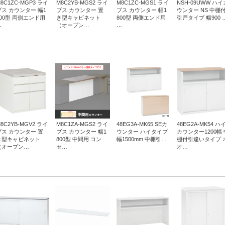
8C1ZC-MGP3 ライ
M8C2YB-MGS2 ライ
M8C1ZC-MGS1 ライ
NSH-09UWW ハイ
ブス カウンター 幅1
ブス カウンター 置
ブス カウンター 幅1
ウンター NS 中棚
800型 両側エンド用
き型キャビネット
800型 両側エンド用
引戸タイプ 幅900 
…
…
（オープン…
8C2YB-MGV2 ライ
M8C1ZA-MGS2 ライ
48EG3A-MK65 SEカ
48EG2A-MK54 ハ
ブス カウンター 置
ブス カウンター 幅1
ウンター ハイタイプ
カウンター1200幅 
き型キャビネット
800型 中間用 コン
幅1500mm 中棚引…
棚付引違いタイプ 
（オープン…
セ…
オ…