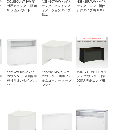
カ
XC1890U-WH-W 受
NSH-18TWW ハイカ
NSH-18UWW ハイカ
付
付用カウンター 幅18
ウンター NS インフ
ウンター NS 中棚付
…
00 天板ホワイト
ォメーションタイプ
引戸タイプ 幅1800…
幅…
イ
48EG2A-MK28 ハイ
48EA6A-MK28 ロー
M8C1ZC-MGT1 ライ
中
カウンター1200幅 中
カウンター 曲線フォ
ブス カウンター 幅1
ネ
棚付引違いタイプ ホ
ルムコーナー オープ
800型 両側エンド用
…
ワ…
ンタイ…