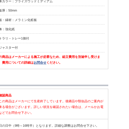
体カラー：プライズウッドミディアム
板厚：50mm
板・縁材：メラミン化粧板
体：強化紙
トラリ－トレー1個付
ジャスター付
の商品はメーカーによる施工が必要なため、組立費用を別途申し受けま
。費用についての詳細は
お問合せ
ください。
確認商品
この商品はメーカーにて生産終了しています。後継品や類似品のご案内が
来る場合がございます。詳しい状況を確認されたい場合は、メールかお電
などでお問合せ下さい。
日の日中（9時～16時半）となります。詳細な調整はお問合せ下さい。