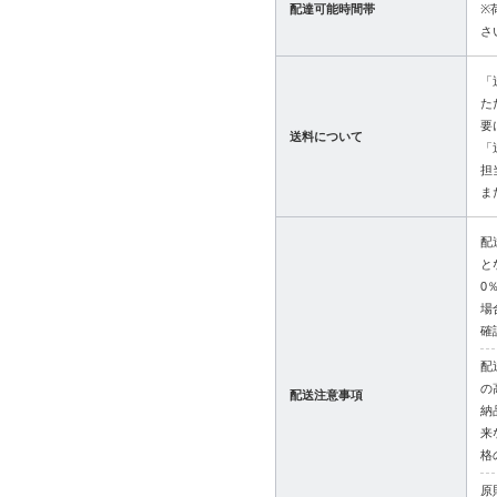
配達可能時間帯
※
さ
「
た
要
送料について
「
担
ま
配
と
0
場
確
配
の
配送注意事項
納
来
格
原