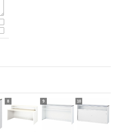
8
9
10