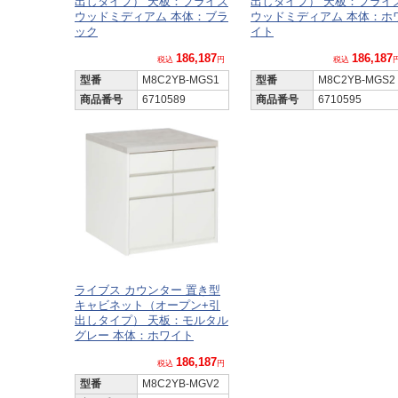
出しタイプ） 天板：プライズ
出しタイプ） 天板：プライ
ウッドミディアム 本体：ブラ
ウッドミディアム 本体：ホ
ック
イト
186,187
186,187
税込
円
税込
型番
M8C2YB-MGS1
型番
M8C2YB-MGS2
商品番号
6710589
商品番号
6710595
ライブス カウンター 置き型
キャビネット（オープン+引
出しタイプ） 天板：モルタル
グレー 本体：ホワイト
186,187
税込
円
型番
M8C2YB-MGV2