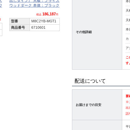
ズ
出しタイプ） 天板：プライズ
本
ワ
ウッドダーク 本体：ブラック
天
186,187
税込
円
円
天
型番
M8C2YB-MGT1
商品番号
6710601
本
その他詳細
カ
ア
こ
す
配送について
要
※
お届けまでの目安
出
話
平