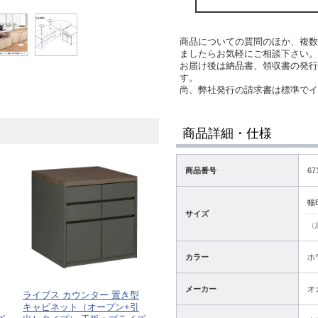
商品についての質問のほか、複数
ましたらお気軽にご相談下さい。
お届け後は納品書、領収書の発行
す。
尚、弊社発行の請求書は標準で
商品詳細・仕様
商品番号
67
幅
サイズ
（
カラー
ホ
メーカー
オ
ライブス カウンター 置き型
キャビネット（オープン+引