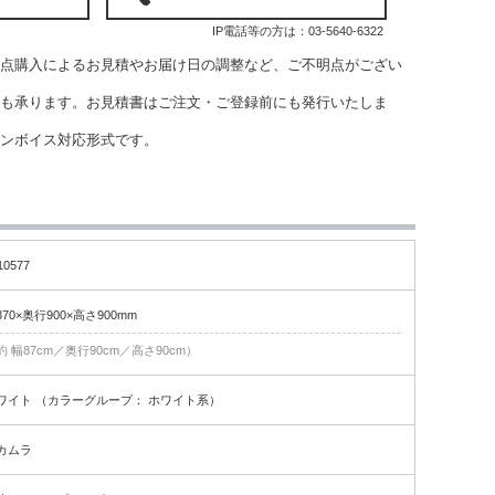
IP電話等の方は：
03-5640-6322
点購入によるお見積やお届け日の調整など、ご不明点がござい
も承ります。お見積書はご注文・ご登録前にも発行いたしま
インボイス対応形式です。
10577
870×奥行900×高さ900mm
約 幅87cm／奥行90cm／高さ90cm）
ワイト （カラーグループ： ホワイト系）
カムラ