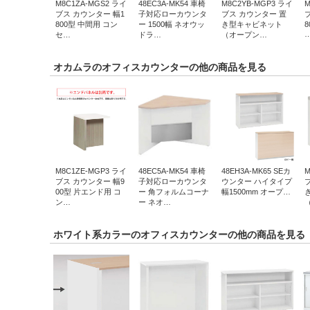
M8C1ZA-MGS2 ライ
48EC3A-MK54 車椅
M8C2YB-MGP3 ライ
M
ブス カウンター 幅1
子対応ローカウンタ
ブス カウンター 置
800型 中間用 コン
ー 1500幅 ネオウッ
き型キャビネット
セ…
ドラ…
（オープン…
オカムラのオフィスカウンターの他の商品を見る
M8C1ZE-MGP3 ライ
48EC5A-MK54 車椅
48EH3A-MK65 SEカ
M
ブス カウンター 幅9
子対応ローカウンタ
ウンター ハイタイプ
00型 片エンド用 コ
ー 角フォルムコーナ
幅1500mm オープ…
ン…
ー ネオ…
ホワイト系カラーのオフィスカウンターの他の商品を見る