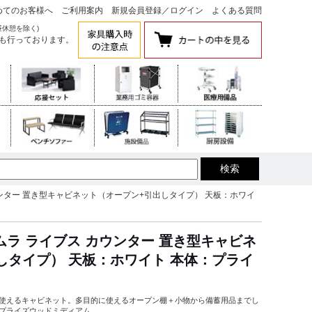
めてのお客様へ
ご利用案内
新規会員登録
／
ログイン
よくある質問
昼休憩を除く)
も行っております。
 カウンター 置き型キャビネット（オープン+引出しタイプ） 天板：ホワイ
オカムラ ライブス カウンター 置き型キャビネ
しタイプ） 天板：ホワイト 本体：プライ
使えるキャビネット。多目的に使えるオープン棚＋小物から備蓄用品までし
プライズウッドミディアム。