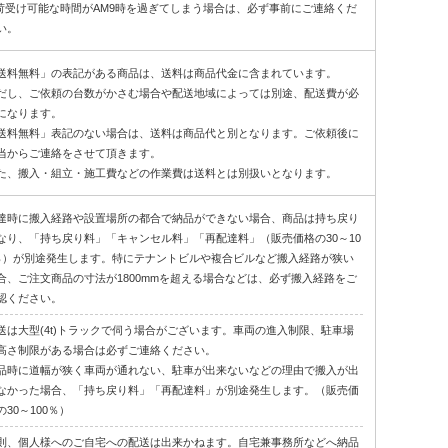
荷受け可能な時間がAM9時を過ぎてしまう場合は、必ず事前にご連絡くだ
い。
送料無料」の表記がある商品は、送料は商品代金に含まれています。
だし、ご依頼の台数がかさむ場合や配送地域によっては別途、配送費が必
になります。
送料無料」表記のない場合は、送料は商品代と別となります。ご依頼後に
当からご連絡をさせて頂きます。
た、搬入・組立・施工費などの作業費は送料とは別扱いとなります。
達時に搬入経路や設置場所の都合で納品ができない場合、商品は持ち戻り
なり、「持ち戻り料」「キャンセル料」「再配達料」（販売価格の30～10
％）が別途発生します。特にテナントビルや複合ビルなど搬入経路が狭い
合、ご注文商品の寸法が1800mmを超える場合などは、必ず搬入経路をご
認ください。
送は大型(4t)トラックで伺う場合がございます。車両の進入制限、駐車場
高さ制限がある場合は必ずご連絡ください。
品時に道幅が狭く車両が通れない、駐車が出来ないなどの理由で搬入が出
なかった場合、「持ち戻り料」「再配達料」が別途発生します。（販売価
の30～100％）
則、個人様へのご自宅への配送は出来かねます。自宅兼事務所などへ納品