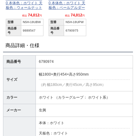
0 本体色：ホワイト 天
0 本体色：ホワイト 天
板色：ウォールナット
板色：ペールアルダー
74,012
74,012
税込
円
税込
円
型番
NSH-18UBW
型番
NSH-18UPW
商品番
商品番
9889547
6790975
号
号
商品詳細・仕様
商品番号
6790974
幅1800×奥行454×高さ950mm
サイズ
（約 幅180cm／奥行45cm／高さ95cm）
カラー
ホワイト （カラーグループ： ホワイト系）
メーカー
生興
本体：ホワイト
天板色：ホワイト