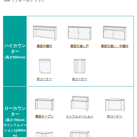
BM（ウォールナット）
ハイカウン
裏面中棚付
裏面引違い戸
裏面引違い・中棚付
ター
(高さ950mm)
外コーナー
内コーナー
ローカウン
ター
裏面オープン
インフォメーション
外コーナー
(高さ700mm
※インフォメー
ションは950m
m)