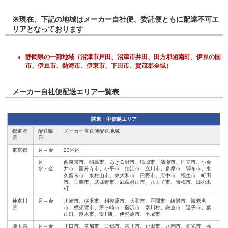
※現在、下記の地域はメーカー自社便、委託便ともに配達不可エ
リアとなっております
静岡県の一部地域（沼津市戸田、沼津市井田、田方郡函南町、伊豆の国
市、伊豆市、熱海市、伊東市、下田市、賀茂郡全域）
メーカー自社便配送エリア一覧表
関東・甲信越エリア
都道府
配送曜
メーカー直送便配送地域
県
日
東京都
月～金
23区内
月・
西東京市、昭島市、あきる野市、稲城市、清瀬市、国立市、小金
水・金
井市、国分寺市、小平市、狛江市、立川市、多摩市、調布市、東
久留米市、東村山市、東大和市、日野市、府中市、福生市、町田
市、三鷹市、武蔵野市、武蔵村山市、八王子市、青梅市、日の出
町
神奈川
月～金
川崎市、横浜市、相模原市、大和市、座間市、綾瀬市、海老名
県
市、横須賀市、茅ヶ崎市、藤沢市、寒川村、鎌倉市、逗子市、葉
山町、厚木市、愛川町、伊勢原市、平塚市
埼玉県
月～金
川口市、草加市、三郷市、吉川市、戸田市、八潮市、和光市、蕨