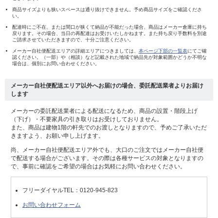
商品サイズよりも狭いスペースは通り抜けできません。予め商品サイズをご確認くださ
い。
配達時にご不在、または間口が狭くて納品が不能だった場合、商品はメーカー倉庫に持ち
戻ります。その場合、当日の再配達はお受けいたしかねます。また持ち戻り手数料を別途
ご請求させていただきますので、十分ご注意ください。
メーカー自社便配送エリアの詳細エリアにつきましては、
本ページ下部の一覧表
にてご確
認ください。（一部）や（相談）など記載された地域で納品先が対象範囲かどうか不明な
場合は、個別にお問い合わせください。
メーカー自社便配送エリア以外へお届けの場合、委託配送業者よりお届け
します
メーカーの委託配送業者による配送になるため、商品の設置・階段上げ
（下げ）・不要家具の引き取りはお受けしておりません。
また、商品は建物1階の軒先でのお渡しとなりますので、予めご了承いただ
きますよう、お願い申し上げます。
尚、メーカー自社便配送エリア外でも、大口のご注文ではメーカー自社便
で配送する場合がございます。その際は各種サービスの対象となりますの
で、事前に確認をご希望の場合はお気軽にお問い合わせください。
フリーダイヤルTEL：
0120-945-823
お問い合わせフォーム