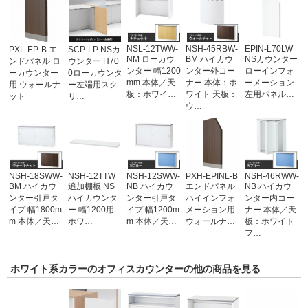
NSL-12TWW-
NSH-45RBW-
EPIN-L70LW
PXL-EP-B エ
SCP-LP NSカ
NM ローカウ
BM ハイカウ
NSカウンター
ンドパネル ロ
ウンター H70
ンター 幅1200
ンター外コー
ローインフォ
ーカウンター
0ローカウンタ
mm 本体／天
ナー 本体：ホ
ーメーション
用 ウォールナ
ー左端用スク
板：ホワイ…
ワイト 天板：
左用パネル…
ット
リ…
ウ…
NSH-18SWW-
NSH-12TTW
NSH-12SWW-
PXH-EPINL-B
NSH-46RWW-
BM ハイカウ
追加棚板 NS
NB ハイカウ
エンドパネル
NB ハイカウ
ンター引戸タ
ハイカウンタ
ンター引戸タ
ハイインフォ
ンター内コー
イプ 幅1800m
ー 幅1200用
イプ 幅1200m
メーション用
ナー 本体／天
m 本体／天…
ホワ…
m 本体／天…
ウォールナ…
板：ホワイト
フ…
ホワイト系カラーのオフィスカウンターの他の商品を見る