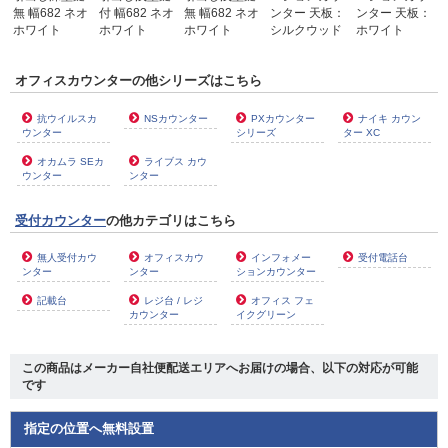
無 幅682 ネオ
付 幅682 ネオ
無 幅682 ネオ
ンター 天板：
ンター 天板：
ホワイト
ホワイト
ホワイト
シルクウッド
ホワイト
オフィスカウンターの他シリーズはこちら
抗ウイルスカ
NSカウンター
PXカウンター
ナイキ カウン
ウンター
シリーズ
ター XC
オカムラ SEカ
ライブス カウ
ウンター
ンター
受付カウンター
の他カテゴリはこちら
無人受付カウ
オフィスカウ
インフォメー
受付電話台
ンター
ンター
ションカウンター
記載台
レジ台 / レジ
オフィス フェ
カウンター
イクグリーン
この商品は
メーカー自社便配送エリアへお届け
の場合、以下の対応が可能
です
指定の位置へ無料設置