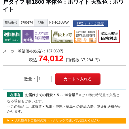
戸タイプ 幅1800 本体色：ホワイト 天板色：ホワ
イト
商品番号
6790974
型番
NSH-18UWW
配送エリアを確認
メーカー希望価格(税込)：137,060円
74,012
税込
円
(税抜 67,284 円)
数量：
在庫有
お届けまでの目安： 5 ～ 10営業日
※ごく稀に時間差で欠品と
なる場合もございます。
※この商品は、北海道・九州・沖縄・離島への納品の際、別途配送費がか
かります。
▼ 入札案件をご検討の方へ（クリックで開いてお読みください）