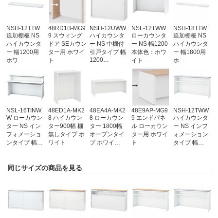
NSH-12TTW
48RD1B-MG9
NSH-12UWW
NSL-12TWW
NSH-18TTW
追加棚板 NS
9 スウィング
ハイカウンタ
ローカウンタ
追加棚板 NS
ハイカウンタ
ドア SEカウン
ー NS 中棚付
ー NS 幅1200
ハイカウンタ
ー 幅1200用
ター用 ホワイ
引戸タイプ 幅
本体色：ホワ
ー 幅1800用
1200…
ホワ…
ト
イト…
ホ…
NSL-16TINW
48ED1A-MK2
48EA4A-MK2
48E9AP-MG9
NSH-12TWW
W ローカウン
8 ハイカウン
8 ローカウン
9 エンドパネ
ハイカウンタ
ター NS イン
ター900幅 棚
ター 1800幅
ル ローカウン
ー NS インフ
フォメーショ
無しタイプ ホ
オープンタイ
ター用 ホワイ
ォメーション
ンタイプ 幅…
ワイト
プ ホワイ…
ト
タイプ 幅…
同じサイズの商品を見る