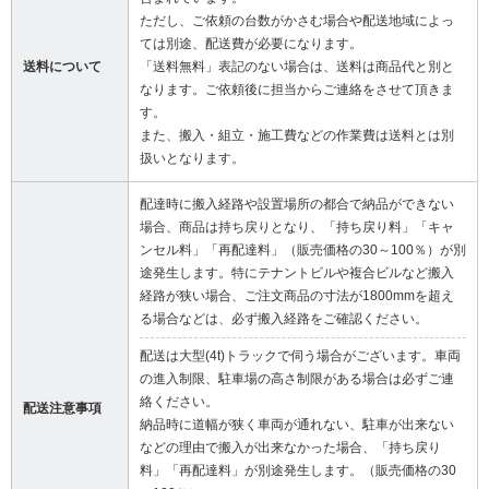
ただし、ご依頼の台数がかさむ場合や配送地域によっ
ては別途、配送費が必要になります。
送料について
「送料無料」表記のない場合は、送料は商品代と別と
なります。ご依頼後に担当からご連絡をさせて頂きま
す。
また、搬入・組立・施工費などの作業費は送料とは別
扱いとなります。
配達時に搬入経路や設置場所の都合で納品ができない
場合、商品は持ち戻りとなり、「持ち戻り料」「キャ
ンセル料」「再配達料」（販売価格の30～100％）が別
途発生します。特にテナントビルや複合ビルなど搬入
経路が狭い場合、ご注文商品の寸法が1800mmを超え
る場合などは、必ず搬入経路をご確認ください。
配送は大型(4t)トラックで伺う場合がございます。車両
の進入制限、駐車場の高さ制限がある場合は必ずご連
絡ください。
配送注意事項
納品時に道幅が狭く車両が通れない、駐車が出来ない
などの理由で搬入が出来なかった場合、「持ち戻り
料」「再配達料」が別途発生します。（販売価格の30