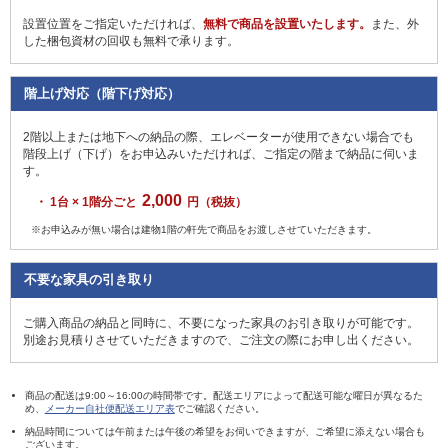
設置位置をご指定いただければ、
無料で商品を設置いたします。
また、外
した梱包資材の回収も無料で承ります。
階上げ対応（階下げ対応）
2階以上または地下への納品の際、エレベーターが使用できない場合でも
階段上げ（下げ）をお申込みいただければ、ご指定の階まで納品に伺いま
す。
2,000
・ 1台 × 1階分ごと
円（税抜）
※お申込みが無い場合は建物1階の軒先で商品をお渡しさせていただきます。
不要な家具の引き取り
ご購入商品の納品と同時に、不要になった家具のお引き取りが可能です。
別途お見積りさせていただきますので、ご注文の際にお申し出ください。
商品の配送は9:00～16:00の時間帯です。配送エリアによって配送可能な曜日が異なるた
め、
メーカー自社便配送エリア表
でご確認ください。
納品時間については午前または午後の希望をお伺いできますが、ご希望に添えない場合も
ございます。