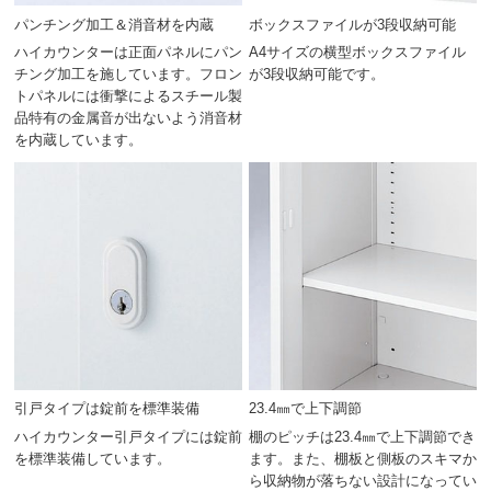
パンチング加工＆消音材を内蔵
ボックスファイルが3段収納可能
ハイカウンターは正面パネルにパン
A4サイズの横型ボックスファイル
チング加工を施しています。フロン
が3段収納可能です。
トパネルには衝撃によるスチール製
品特有の金属音が出ないよう消音材
を内蔵しています。
引戸タイプは錠前を標準装備
23.4㎜で上下調節
ハイカウンター引戸タイプには錠前
棚のピッチは23.4㎜で上下調節でき
を標準装備しています。
ます。また、棚板と側板のスキマか
ら収納物が落ちない設計になってい