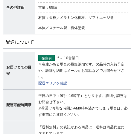
その他詳細
重量：69kg
材質：天板／メラミン化粧板、ソフトエッジ巻
本体／スチール製、粉体塗装
配送について
在庫有
5～ 10営業日
※在庫がある場合の最短納期です。欠品時の入荷予定
お届けまでの目
や、詳細な納期はメールかお電話などでお問合せ下さ
安
い。
配送エリアを確認
平日の日中（9時～16時半）となります。詳細な調整は
お問合せ下さい。
配達可能時間帯
※荷受け可能な時間がAM9時を過ぎてしまう場合は、必
ず事前にご連絡ください。
「送料無料」の表記がある商品は、送料は商品代金に
含まれています。