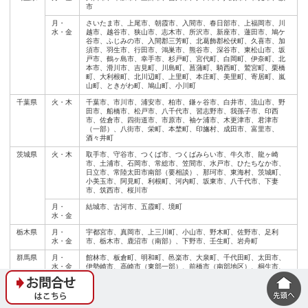
市
月・
さいたま市、上尾市、朝霞市、入間市、春日部市、上福岡市、川
水・金
越市、越谷市、狭山市、志木市、所沢市、新座市、蓮田市、鳩ケ
谷市、ふじみの市、入間郡三芳町、北葛飾郡松伏町、久喜市、加
須市、羽生市、行田市、鴻巣市、熊谷市、深谷市、東松山市、坂
戸市、鶴ヶ島市、幸手市、杉戸町、宮代町、白岡町、伊奈町、北
本市、滑川市、吉見町、川島町、菖蒲町、騎西町、鷲宮町、栗橋
町、大利根町、北川辺町、上里町、本庄町、美里町、寄居町、嵐
山町、ときがわ町、鳩山町、小川町
千葉県
火・木
千葉市、市川市、浦安市、柏市、鎌ヶ谷市、白井市、流山市、野
田市、船橋市、松戸市、八千代市、習志野市、我孫子市、印西
市、佐倉市、四街道市、市原市、袖ケ浦市、木更津市、君津市
（一部）、八街市、栄町、本埜町、印旛村、成田市、富里市、
酒々井町
茨城県
火・木
取手市、守谷市、つくば市、つくばみらい市、牛久市、龍ヶ崎
市、土浦市、石岡市、常総市、笠間市、水戸市、ひたちなか市、
日立市、常陸太田市南部（要相談）、那珂市、東海村、茨城町、
小美玉市、阿見町、利根町、河内町、坂東市、八千代市、下妻
市、筑西市、桜川市
月・
結城市、古河市、五霞町、境町
水・金
栃木県
月・
宇都宮市、真岡市、上三川町、小山市、野木町、佐野市、足利
水・金
市、栃木市、鹿沼市（南部）、下野市、壬生町、岩舟町
群馬県
月・
館林市、板倉町、明和町、邑楽市、大泉町、千代田町、太田市、
水・金
伊勢崎市、高崎市（東部一部）、前橋市（南部地区）、桐生市、
玉村町
関西エリア