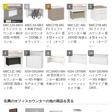
1
2
3
4
5
M8C1ZA-MGS
48EC3A-MK5
M8C2YB-MG
M8C1ZC-MG
M8C2YB-MG
2 ライブス カ
4 車椅子対応
P3 ライブス
P3 ライブス
S2 ライブス
ウンター 幅18
ローカウンタ
カウンター 置
カウンター 幅
カウンター 置
00型 中間用
ー 1500幅 ネ
き型キャビネ
1800型 両側エ
き型キャビネ
コンセ…
オウッドラ…
ット（オープ
ンド用 …
ット（オープ
ン…
ン…
6
7
8
9
10
M8C1ZC-MG
NSH-09UWW
XC1890U-WH
NSH-18TWW
NSH-18UWW
S1 ライブス
ハイカウンタ
-W 受付用カウ
ハイカウンタ
ハイカウンタ
カウンター 幅
ー NS 中棚付
ンター 幅1800
ー NS インフ
ー NS 中棚付
1800型 両側エ
引戸タイプ 幅
天板ホワイト
ォメーション
引戸タイプ 幅
900 …
1800…
ンド用 …
タイプ 幅…
生興のオフィスカウンターの他の商品を見る