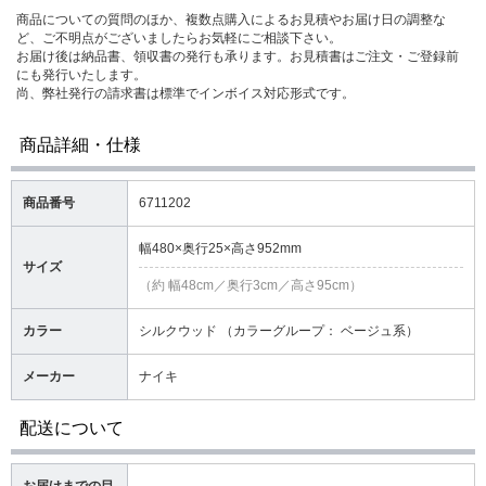
商品についての質問のほか、複数点購入によるお見積やお届け日の調整な
ど、ご不明点がございましたらお気軽にご相談下さい。
お届け後は納品書、領収書の発行も承ります。お見積書はご注文・ご登録前
にも発行いたします。
尚、弊社発行の請求書は標準でインボイス対応形式です。
商品詳細・仕様
商品番号
6711202
幅480×奥行25×高さ952mm
サイズ
（約 幅48cm／奥行3cm／高さ95cm）
カラー
シルクウッド （カラーグループ： ベージュ系）
メーカー
ナイキ
配送について