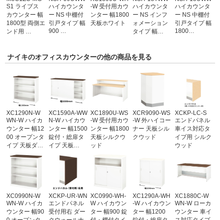
S1 ライブス
ハイカウンタ
-W 受付用カウ
ハイカウンタ
ハイカウンタ
カウンター 幅
ー NS 中棚付
ンター 幅1800
ー NS インフ
ー NS 中棚付
1800型 両側エ
引戸タイプ 幅
天板ホワイト
ォメーション
引戸タイプ 幅
900 …
1800…
ンド用 …
タイプ 幅…
ナイキのオフィスカウンターの他の商品を見る
XC1290N-W
XC1590A-WW
XC1890U-WS
XCR9090-WS
XCKP-LC-S
WN-W ハイカ
N-W ハイカウ
-W 受付用カウ
-W 外ハイコー
エンドパネル
ウンター 幅12
ンター 幅1500
ンター 幅1800
ナー 天板シル
車イス対応タ
00 オープンタ
錠付・総扉タ
天板シルクウ
クウッド
イプ用 シルク
イプ 天板ダ…
イプ 天板…
ッド
ウッド
XC0990N-W
XCKP-UR-WN
XC0990-WH-
XC1290A-WH
XC1880C-W
WN-W ハイカ
エンドパネル
W ハイカウン
-W ハイカウン
WN-W ローカ
ウンター 幅90
受付用右 ダー
ター 幅900 錠
ター 幅1200
ウンター 車イ
0 オープンタ
クウォールナ
付・棚付タイ
錠付・総扉タ
ス対応タイプ