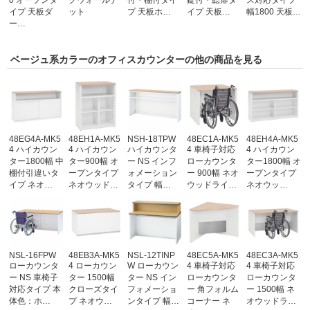
イプ 天板ダ
ット
プ 天板ホ…
イプ 天板…
幅1800 天板…
ー…
ベージュ系カラーのオフィスカウンターの他の商品を見る
48EG4A-MK5
48EH1A-MK5
NSH-18TPW
48EC1A-MK5
48EH4A-MK5
4 ハイカウン
4 ハイカウン
ハイカウンタ
4 車椅子対応
4 ハイカウン
ター1800幅 中
ター900幅 オ
ー NS インフ
ローカウンタ
ター1800幅 オ
棚付引違いタ
ープンタイプ
ォメーション
ー 900幅 ネオ
ープンタイプ
イプ ネオ…
ネオウッド…
タイプ 幅…
ウッドライ…
ネオウッ…
NSL-16FPW
48EB3A-MK5
NSL-12TINP
48EC5A-MK5
48EC3A-MK5
ローカウンタ
4 ローカウン
W ローカウン
4 車椅子対応
4 車椅子対応
ー NS 車椅子
ター 1500幅
ター NS イン
ローカウンタ
ローカウンタ
対応タイプ 本
クローズタイ
フォメーショ
ー 角フォルム
ー 1500幅 ネ
体色：ホ…
プ ネオウ…
ンタイプ 幅…
コーナー ネ
オウッドラ…