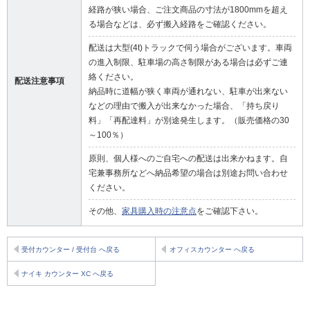
経路が狭い場合、ご注文商品の寸法が1800mmを超え
る場合などは、必ず搬入経路をご確認ください。
配送は大型(4t)トラックで伺う場合がございます。車両
の進入制限、駐車場の高さ制限がある場合は必ずご連
絡ください。
配送注意事項
納品時に道幅が狭く車両が通れない、駐車が出来ない
などの理由で搬入が出来なかった場合、「持ち戻り
料」「再配達料」が別途発生します。（販売価格の30
～100％）
原則、個人様へのご自宅への配送は出来かねます。自
宅兼事務所などへ納品希望の場合は別途お問い合わせ
ください。
その他、
家具購入時の注意点
をご確認下さい。
受付カウンター / 受付台 へ戻る
オフィスカウンター へ戻る
ナイキ カウンター XC へ戻る