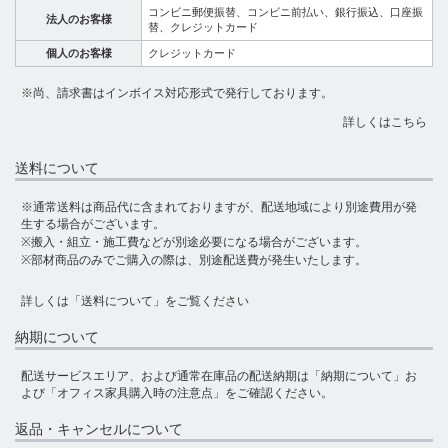
コンビニ郵便振替、コンビニ前払い、銀行振込、口座振
法人のお客様
替、クレジットカード
個人のお客様
クレジットカード
※尚、請求書はインボイス対応形式で発行しております。
詳しくはこちら
送料について
※通常送料は商品代に含まれておりますが、配送地域により別途費用が発
生する場合がございます。
※搬入・組立・施工費などが別途必要になる場合がございます。
※部材商品のみでご購入の際は、別途配送費が発生いたします。
詳しくは
「送料について」
をご覧ください
納期について
配送サービスエリア、および通常在庫品の配送納期は
「納期について」
お
よび
「オフィス家具購入時の注意点」
をご確認ください。
返品・キャンセルについて