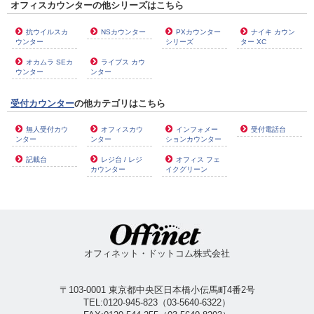
オフィスカウンターの他シリーズはこちら
抗ウイルスカ
NSカウンター
PXカウンター
ナイキ カウン
ウンター
シリーズ
ター XC
オカムラ SEカ
ライブス カウ
ウンター
ンター
受付カウンター
の他カテゴリはこちら
無人受付カウ
オフィスカウ
インフォメー
受付電話台
ンター
ンター
ションカウンター
記載台
レジ台 / レジ
オフィス フェ
カウンター
イクグリーン
オフィネット・ドットコム株式会社
〒103-0001 東京都中央区日本橋小伝馬町4番2号
TEL:
0120-945-823
（
03-5640-6322
）