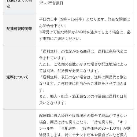
お届けまでの目
15～ 25営業日
安
平日の日中（9時～16時半）となります。詳細な調整は
お問合せ下さい。
配達可能時間帯
※荷受け可能な時間がAM9時を過ぎてしまう場合は、必
ず事前にご連絡ください。
「送料無料」の表記がある商品は、送料は商品代金に
含まれています。
ただし、ご依頼の台数がかさむ場合や配送地域によっ
ては別途、配送費が必要になります。
送料について
「送料無料」表記のない場合は、送料は商品代と別と
なります。ご依頼後に担当からご連絡をさせて頂きま
す。
また、搬入・組立・施工費などの作業費は送料とは別
扱いとなります。
配達時に搬入経路や設置場所の都合で納品ができない
場合、商品は持ち戻りとなり、「持ち戻り料」「キャ
ンセル料」「再配達料」（販売価格の30～100％）が別
途発生します。特にテナントビルや複合ビルなど搬入