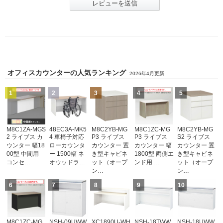
レビューを送信
オフィスカウンターの人気ランキング
2026年4月更新
1
2
3
4
5
M8C1ZA-MGS
48EC3A-MK5
M8C2YB-MG
M8C1ZC-MG
M8C2YB-MG
2 ライブス カ
4 車椅子対応
P3 ライブス
P3 ライブス
S2 ライブス
ウンター 幅18
ローカウンタ
カウンター 置
カウンター 幅
カウンター 置
00型 中間用
ー 1500幅 ネ
き型キャビネ
1800型 両側エ
き型キャビネ
コンセ…
オウッドラ…
ット（オープ
ンド用 …
ット（オープ
ン…
ン…
6
7
8
9
10
M8C1ZC-MG
NSH-09UWW
XC1890U-WH
NSH-18TWW
NSH-18UWW