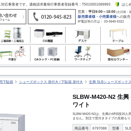
応事業者です。適格請求書発行事業者登録番号：T5010001089993
はじ
営業：
平日9:00～18:00
(土日祝・
販売業者様・小売業者様
への販売
IP電話等の方は：
03-5640-6322
務用下駄箱
シューズボックス 扉付き / 下駄箱 扉付き
生興 SLBシューズボック
SLBW-M420-N2 
ワイト
SLBW-M420-N2は、生興の4列5
ません。別注で窓付きタイプの見積もり
商品番号
6797088
型番
SL