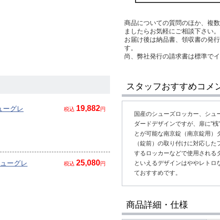
商品についての質問のほか、複数
ましたらお気軽にご相談下さい。
お届け後は納品書、領収書の発行
す。
尚、弊社発行の請求書は標準で
スタッフおすすめコメ
19,882
ニューグレ
税込
円
国産のシューズロッカー、シュ
ダードデザインですが、扉に"桟
とが可能な南京錠（南京錠用）
（錠前）の取り付けに対応した
するロッカーなどで使用される
25,080
ニューグレ
といえるデザインはややレトロ
税込
円
ておすすめです。
商品詳細・仕様