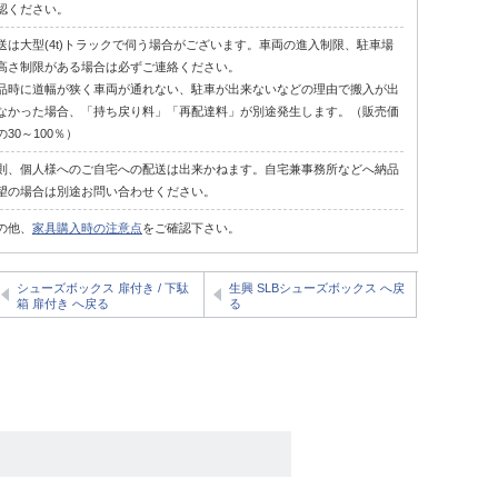
認ください。
送は大型(4t)トラックで伺う場合がございます。車両の進入制限、駐車場
高さ制限がある場合は必ずご連絡ください。
品時に道幅が狭く車両が通れない、駐車が出来ないなどの理由で搬入が出
なかった場合、「持ち戻り料」「再配達料」が別途発生します。（販売価
の30～100％）
則、個人様へのご自宅への配送は出来かねます。自宅兼事務所などへ納品
望の場合は別途お問い合わせください。
の他、
家具購入時の注意点
をご確認下さい。
シューズボックス 扉付き / 下駄
生興 SLBシューズボックス へ戻
箱 扉付き へ戻る
る