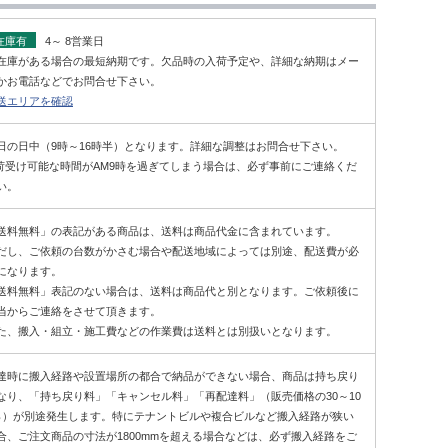
在庫有
4～ 8営業日
在庫がある場合の最短納期です。欠品時の入荷予定や、詳細な納期はメー
かお電話などでお問合せ下さい。
送エリアを確認
日の日中（9時～16時半）となります。詳細な調整はお問合せ下さい。
荷受け可能な時間がAM9時を過ぎてしまう場合は、必ず事前にご連絡くだ
い。
送料無料」の表記がある商品は、送料は商品代金に含まれています。
だし、ご依頼の台数がかさむ場合や配送地域によっては別途、配送費が必
になります。
送料無料」表記のない場合は、送料は商品代と別となります。ご依頼後に
当からご連絡をさせて頂きます。
た、搬入・組立・施工費などの作業費は送料とは別扱いとなります。
達時に搬入経路や設置場所の都合で納品ができない場合、商品は持ち戻り
なり、「持ち戻り料」「キャンセル料」「再配達料」（販売価格の30～10
％）が別途発生します。特にテナントビルや複合ビルなど搬入経路が狭い
合、ご注文商品の寸法が1800mmを超える場合などは、必ず搬入経路をご