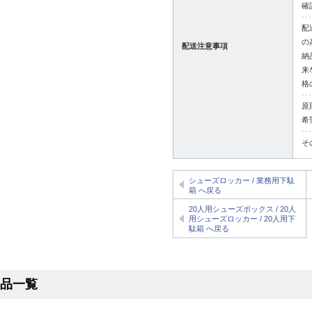
確
配
の
配送注意事項
納
来
格
原
希
そ
シューズロッカー / 業務用下駄
箱 へ戻る
20人用シューズボックス / 20人
用シューズロッカー / 20人用下
駄箱 へ戻る
商品一覧