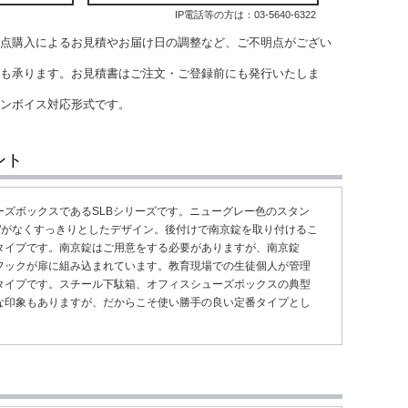
IP電話等の方は：
03-5640-6322
点購入によるお見積やお届け日の調整など、ご不明点がござい
も承ります。お見積書はご注文・ご登録前にも発行いたしま
インボイス対応形式です。
ント
ーズボックスであるSLBシリーズです。ニューグレー色のスタン
"がなくすっきりとしたデザイン。後付けで南京錠を取り付けるこ
タイプです。南京錠はご用意をする必要がありますが、南京錠
フックが扉に組み込まれています。教育現場での生徒個人が管理
タイプです。スチール下駄箱、オフィスシューズボックスの典型
な印象もありますが、だからこそ使い勝手の良い定番タイプとし