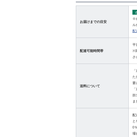
※
お届けまでの目安
ル
配
平
配達可能時間帯
※
さ
「
た
要
送料について
「
担
ま
配
と
0
場