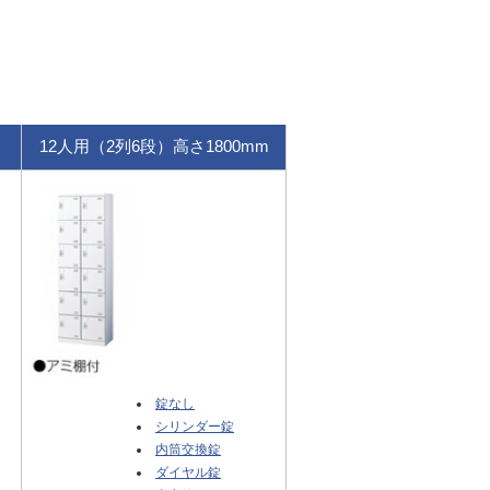
12人用（2列6段）高さ1800mm
錠なし
シリンダー錠
内筒交換錠
ダイヤル錠