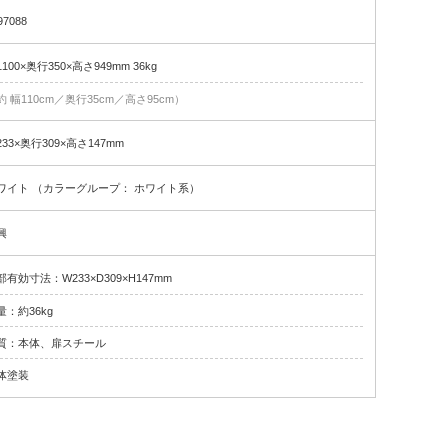
97088
100×奥行350×高さ949mm 36kg
約 幅110cm／奥行35cm／高さ95cm）
233×奥行309×高さ147mm
ワイト （カラーグループ： ホワイト系）
興
部有効寸法：W233×D309×H147mm
量：約36kg
質：本体、扉スチール
体塗装