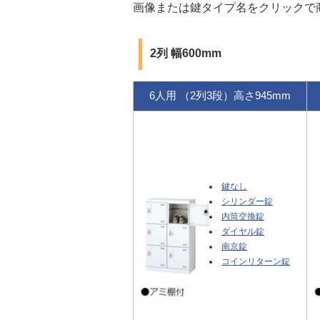
画像または鍵タイプ名をクリックで
2列 幅600mm
6人用 （2列3段）高さ945mm
鍵なし
シリンダー錠
内筒交換錠
ダイヤル錠
南京錠
コインリターン錠