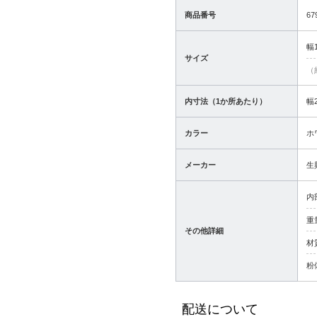
商品番号
67
幅1
サイズ
（
内寸法（1か所あたり）
幅
カラー
ホ
メーカー
生
内
重
その他詳細
材
粉
配送について