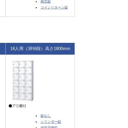
南京錠
コインリターン錠
18人用（3列6段）高さ1800mm
錠なし
シリンダー錠
内筒交換錠