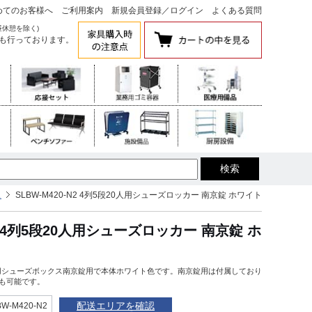
めてのお客様へ
ご利用案内
新規会員登録
／
ログイン
よくある質問
昼休憩を除く)
も行っております。
ス
SLBW-M420-N2 4列5段20人用シューズロッカー 南京錠 ホワイト
生興 4列5段20人用シューズロッカー 南京錠 ホ
段20人用シューズボックス南京錠用で本体ホワイト色です。南京錠用は付属しており
も可能です。
BW-M420-N2
配送エリアを確認