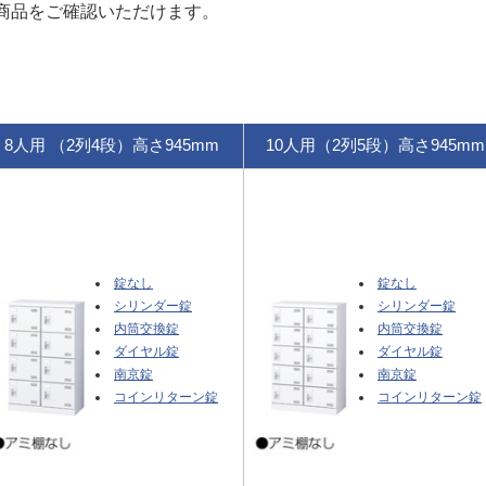
商品をご確認いただけます。
8人用 （2列4段）高さ945mm
10人用（2列5段）高さ945mm
錠なし
錠なし
シリンダー錠
シリンダー錠
内筒交換錠
内筒交換錠
ダイヤル錠
ダイヤル錠
南京錠
南京錠
コインリターン錠
コインリターン錠