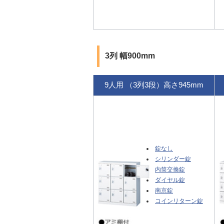
3列 幅900mm
9人用 （3列3段）高さ945mm
錠なし
シリンダー錠
内筒交換錠
ダイヤル錠
南京錠
コインリターン錠