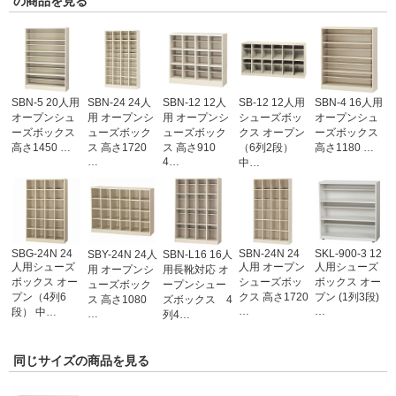
の商品を見る
SBN-5 20人用
SBN-24 24人
SBN-12 12人
SB-12 12人用
SBN-4 16人用
オープンシュ
用 オープンシ
用 オープンシ
シューズボッ
オープンシュ
ーズボックス
ューズボック
ューズボック
クス オープン
ーズボックス
高さ1450 …
ス 高さ1720
ス 高さ910
（6列2段）
高さ1180 …
…
4…
中…
SBG-24N 24
SBN-24N 24
SKL-900-3 12
SBY-24N 24人
SBN-L16 16人
人用シューズ
人用 オープン
人用シューズ
用 オープンシ
用長靴対応 オ
ボックス オー
シューズボッ
ボックス オー
ューズボック
ープンシュー
プン（4列6
クス 高さ1720
プン (1列3段)
ス 高さ1080
ズボックス 4
…
…
段） 中…
…
列4…
同じサイズの商品を見る