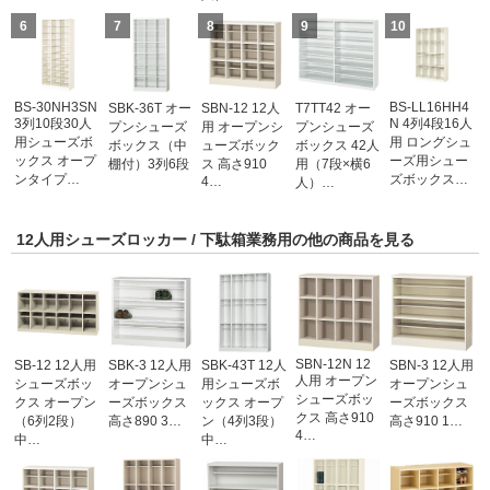
6
7
8
9
10
BS-30NH3SN
BS-LL16HH4
SBK-36T オー
SBN-12 12人
T7TT42 オー
3列10段30人
N 4列4段16人
プンシューズ
用 オープンシ
プンシューズ
用シューズボ
用 ロングシュ
ボックス（中
ューズボック
ボックス 42人
ックス オープ
ーズ用シュー
棚付）3列6段
ス 高さ910
用（7段×横6
ンタイプ…
ズボックス…
4…
人）…
12人用シューズロッカー / 下駄箱業務用の他の商品を見る
SBN-12N 12
SB-12 12人用
SBK-3 12人用
SBK-43T 12人
SBN-3 12人用
人用 オープン
シューズボッ
オープンシュ
用シューズボ
オープンシュ
シューズボッ
クス オープン
ーズボックス
ックス オープ
ーズボックス
クス 高さ910
（6列2段）
高さ890 3…
ン（4列3段）
高さ910 1…
4…
中…
中…