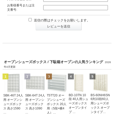
お客様番号または注
文番号:
送信の際はチェックをお願いします。
レビューを送信
オープンシューズボックス / 下駄箱オープンの人気ランキング
2026
年4月更新
1
2
3
4
5
BD-10TN 10
BS-60NH6SN
SBK-46T 24人
SBK-64T 24人
T5TT20 オー
段 40人用シュ
6列10段60人
用 オープンシ
用 オープンシ
プンシューズ
ーズボックス
用シューズボ
ューズボック
ューズボック
ボックス 20人
オープンタイ
ックス オープ
ス 高さ1590
ス 高さ1090
用（5段×横4
プ …
ンタイプ…
…
…
人）…