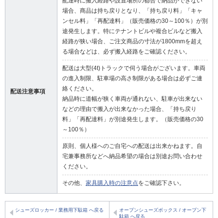
配達時に搬入経路や設置場所の都合で納品ができない
場合、商品は持ち戻りとなり、「持ち戻り料」「キャ
ンセル料」「再配達料」（販売価格の30～100％）が別
途発生します。特にテナントビルや複合ビルなど搬入
経路が狭い場合、ご注文商品の寸法が1800mmを超え
る場合などは、必ず搬入経路をご確認ください。
配送は大型(4t)トラックで伺う場合がございます。車両
の進入制限、駐車場の高さ制限がある場合は必ずご連
絡ください。
配送注意事項
納品時に道幅が狭く車両が通れない、駐車が出来ない
などの理由で搬入が出来なかった場合、「持ち戻り
料」「再配達料」が別途発生します。（販売価格の30
～100％）
原則、個人様へのご自宅への配送は出来かねます。自
宅兼事務所などへ納品希望の場合は別途お問い合わせ
ください。
その他、
家具購入時の注意点
をご確認下さい。
シューズロッカー / 業務用下駄箱 へ戻る
オープンシューズボックス / オープン下
駄箱 へ戻る