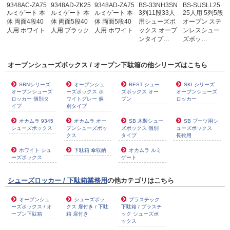
9348AC-ZA75
9348AD-ZK25
9348AD-ZA75
BS-33NH3SN
BS-SUSLL25
ルミゲート 本
ルミゲート 本
ルミゲート 本
3列11段33人
25人用 5列5段
体 両面4段40
体 両面5段40
体 両面5段40
用シューズボ
オープン ステ
人用 ホワイト
人用 ブラック
人用 ホワイト
ックス オープ
ンレスシュー
ンタイプ…
ズボッ…
オープンシューズボックス / オープン下駄箱の他シリーズはこちら
SBNシリーズ
オープンシュ
BEST シュー
SKLシリーズ
オープンシューズ
ーズボックス ホ
ズボックス オー
オープンシューズ
ロッカー 個別タ
ワイトグレー 個
プン
ロッカー
イプ
別タイプ
オカムラ 9345
オカムラ オー
SB 木製シュー
SB ブーツ用シ
シューズボックス
プンシューズボッ
ズボックス 個別
ューズボックス
クス
タイプ
長靴用
ホワイト シュ
下駄箱 傘収納
オカムラ ルミ
ーズボックス
ゲート
シューズロッカー / 下駄箱業務用
の他カテゴリはこちら
オープンシュ
シューズボッ
プラスチック
ーズボックス / オ
クス 扉付き / 下駄
下駄箱 / プラスチ
ープン下駄箱
箱 扉付き
ック シューズボ
ックス