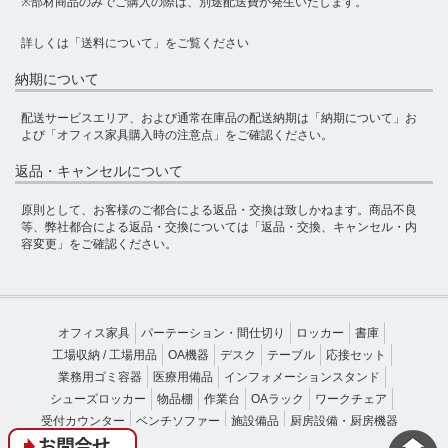
※部材商品のみでご購入の際は、別途配送費が発生いたします。
詳しくは
「送料について」
をご覧ください
納期について
配送サービスエリア、および通常在庫品の配送納期は
「納期について」
お
よび
「オフィス家具購入時の注意点」
をご確認ください。
返品・キャンセルについて
原則として、お客様のご都合による返品・交換は致しかねます。商品不良
等、弊社都合による返品・交換については
「返品・交換、キャンセル・内
容変更」
をご確認ください。
オフィス家具
パーテーション・間仕切り
ロッカー
書庫
工場収納 / 工場用品
OA機器
デスク
テーブル
応接セット
業務用ゴミ容器
医療用備品
インフォメーションスタンド
シューズロッカー
物品棚
作業台
OAラック
ワークチェア
受付カウンター
ベンチソファー
施設備品
厨房設備・厨房機器