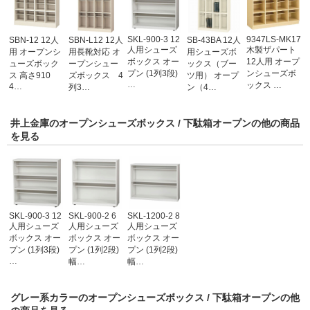
SKL-900-3 12
9347LS-MK17
SBN-12 12人
SBN-L12 12人
SB-43BA 12人
人用シューズ
木製ザパート
用 オープンシ
用長靴対応 オ
用シューズボ
ボックス オー
12人用 オープ
ューズボック
ープンシュー
ックス（ブー
プン (1列3段)
ンシューズボ
ス 高さ910
ズボックス 4
ツ用） オープ
…
ックス …
4…
列3…
ン（4…
井上金庫のオープンシューズボックス / 下駄箱オープンの他の商品
を見る
SKL-900-3 12
SKL-900-2 6
SKL-1200-2 8
人用シューズ
人用シューズ
人用シューズ
ボックス オー
ボックス オー
ボックス オー
プン (1列3段)
プン (1列2段)
プン (1列2段)
…
幅…
幅…
グレー系カラーのオープンシューズボックス / 下駄箱オープンの他