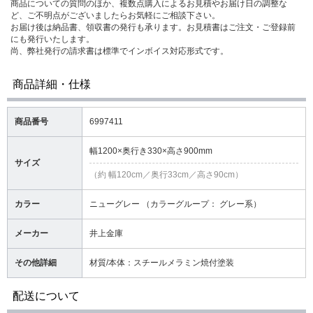
商品についての質問のほか、複数点購入によるお見積やお届け日の調整な
ど、ご不明点がございましたらお気軽にご相談下さい。
お届け後は納品書、領収書の発行も承ります。お見積書はご注文・ご登録前
にも発行いたします。
尚、弊社発行の請求書は標準でインボイス対応形式です。
商品詳細・仕様
商品番号
6997411
幅1200×奥行き330×高さ900mm
サイズ
（約 幅120cm／奥行33cm／高さ90cm）
カラー
ニューグレー （カラーグループ： グレー系）
メーカー
井上金庫
その他詳細
材質/本体：スチールメラミン焼付塗装
配送について