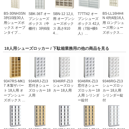
BS-30NH3SN
BS-LL16HH4
SBK-36T オー
SBN-12 12人
T7TT42 オー
3列10段30人
N 4列4段16人
プンシューズ
用 オープンシ
プンシューズ
用シューズボ
用 ロングシュ
ボックス（中
ューズボック
ボックス 42人
ックス オープ
ーズ用シュー
棚付）3列6段
ス 高さ910
用（7段×横6
ンタイプ…
ズボックス…
4…
人）…
18人用シューズロッカー / 下駄箱業務用の他の商品を見る
9347RS-MK1
9346RJ-Z13
9346RF-Z13
9346RK-Z13
9346RG-Z13
7 木製ザパー
窓付きシュー
シューズロッ
窓付きシュー
シューズロッ
ト 18人用 オ
ズロッカー 18
カー 18人用
ズロッカー 18
カー 18人用
ープンシュー
人用
人用 シリンダ
シリンダー錠
ズボックス …
ー錠付
付