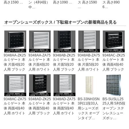
高さ1590 …
ン（4列4段）
高さ1090 …
ス 高さ1590
ス 高さ890
…
6…
中…
オープンシューズボックス / 下駄箱オープンの新着商品を見る
9348AA-ZK25
9348AA-ZA75
9348AB-ZK25
9348AB-ZA75
9348AC-ZK25
ルミゲート 本
ルミゲート 本
ルミゲート 本
ルミゲート 本
ルミゲート 本
体 片面4段20
体 片面4段20
体 片面5段20
体 片面5段20
体 両面4段40
人用 ブラック
人用 ホワイト
人用 ブラック
人用 ホワイト
人用 ブラック
9348AC-ZA75
9348AD-ZK25
9348AD-ZA75
BS-33NH3SN
BS-SUSLL25
ルミゲート 本
ルミゲート 本
ルミゲート 本
3列11段33人
25人用 5列5段
体 両面4段40
体 両面5段40
体 両面5段40
用シューズボ
オープン ステ
人用 ホワイト
人用 ブラック
人用 ホワイト
ックス オープ
ンレスシュー
ンタイプ…
ズボッ…