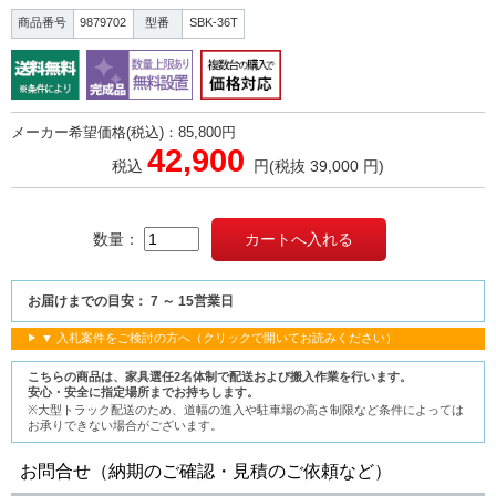
商品番号
9879702
型番
SBK-36T
メーカー希望価格(税込)：85,800円
42,900
税込
円
(税抜 39,000 円)
数量：
お届けまでの目安： 7 ～ 15営業日
▼ 入札案件をご検討の方へ（クリックで開いてお読みください）
こちらの商品は、家具選任2名体制で配送および搬入作業を行います。
安心・安全に指定場所までお持ちします。
※大型トラック配送のため、道幅の進入や駐車場の高さ制限など条件によっては
お承りできない場合がございます。
お問合せ（納期のご確認・見積のご依頼など）