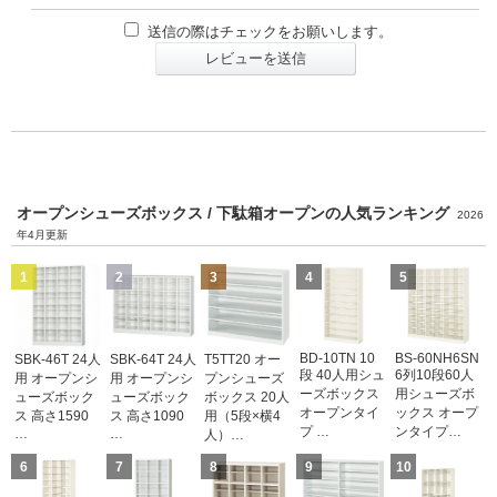
送信の際はチェックをお願いします。
レビューを送信
オープンシューズボックス / 下駄箱オープンの人気ランキング
2026
年4月更新
1
2
3
4
5
BD-10TN 10
BS-60NH6SN
SBK-46T 24人
SBK-64T 24人
T5TT20 オー
段 40人用シュ
6列10段60人
用 オープンシ
用 オープンシ
プンシューズ
ーズボックス
用シューズボ
ューズボック
ューズボック
ボックス 20人
オープンタイ
ックス オープ
ス 高さ1590
ス 高さ1090
用（5段×横4
プ …
ンタイプ…
…
…
人）…
6
7
8
9
10