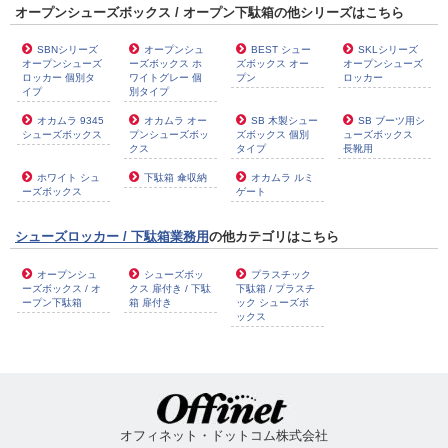
オープンシューズボックス / オープン下駄箱の他シリーズはこちら
SBNシリーズ
オープンシュ
BEST シュー
SKLシリーズ
オープンシューズ
ーズボックス ホ
ズボックス オー
オープンシューズ
ロッカー 個別タ
ワイトグレー 個
プン
ロッカー
イプ
別タイプ
オカムラ 9345
オカムラ オー
SB 木製シュー
SB ブーツ用シ
シューズボックス
プンシューズボッ
ズボックス 個別
ューズボックス
クス
タイプ
長靴用
ホワイト シュ
下駄箱 傘収納
オカムラ ルミ
ーズボックス
ゲート
シューズロッカー / 下駄箱業務用
の他カテゴリはこちら
オープンシュ
シューズボッ
プラスチック
ーズボックス / オ
クス 扉付き / 下駄
下駄箱 / プラスチ
ープン下駄箱
箱 扉付き
ック シューズボ
ックス
オフィネット・ドットコム株式会社