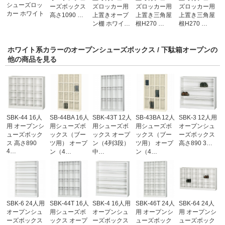
シューズロッ
ーズボックス
ズロッカー用
ズロッカー用
ズロッカー用
カー ホワイト
高さ1090 …
上置きオープ
上置き三角屋
上置き三角屋
ン棚 ホワイ…
根H270 …
根H270 …
ホワイト系カラーのオープンシューズボックス / 下駄箱オープンの
他の商品を見る
SBK-44 16人
SB-44BA 16人
SBK-43T 12人
SB-43BA 12人
SBK-3 12人用
用 オープンシ
用シューズボ
用シューズボ
用シューズボ
オープンシュ
ューズボック
ックス（ブー
ックス オープ
ックス（ブー
ーズボックス
ス 高さ890
ツ用） オープ
ン（4列3段）
ツ用） オープ
高さ890 3…
4…
ン（4…
中…
ン（4…
SBK-6 24人用
SBK-44T 16人
SBK-4 16人用
SBK-46T 24人
SBK-64 24人
オープンシュ
用シューズボ
オープンシュ
用 オープンシ
用 オープンシ
ーズボックス
ックス オープ
ーズボックス
ューズボック
ューズボック