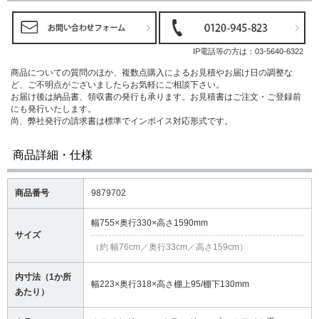
IP電話等の方は：
03-5640-6322
商品についての質問のほか、複数点購入によるお見積やお届け日の調整な
ど、ご不明点がございましたらお気軽にご相談下さい。
お届け後は納品書、領収書の発行も承ります。お見積書はご注文・ご登録前
にも発行いたします。
尚、弊社発行の請求書は標準でインボイス対応形式です。
商品詳細・仕様
商品番号
9879702
幅755×奥行330×高さ1590mm
サイズ
（約 幅76cm／奥行33cm／高さ159cm）
内寸法（1か所
幅223×奥行318×高さ棚上95/棚下130mm
あたり）