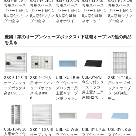
9347RK-ZA28
9347RK-ZB41
9347RJ-ZA28
9347RJ-ZB41
9347RG-ZA28
共用スペース
共用スペース
共用スペース
共用スペース
共用スペース
ザパート扉付1
ザパート扉付1
ザパート扉付1
ザパート扉付1
ザパート扉付1
8人窓付シリン
8人窓付シリン
8人窓付鍵無
8人窓付鍵無
8人窓無シリン
ダー錠 ネ…
ダー錠 ネ…
ネオホワイ…
ネオウッド…
ダー錠 ネ…
豊國工業のオープンシューズボックス / 下駄箱オープンの他の商品
を見る
USL-SY-MB
SBK-3 12人用
SBK-64 24人
USL-KU-LB 傘
SBK-44T 16人
傘立て付シュ
オープンシュ
用 オープンシ
立て付シュー
用シューズボ
ーズロッカー
ーズボックス
ューズボック
ズロッカー用
ックス オープ
用上置き三角
高さ890 3…
ス 高さ890
上置きオープ
ン（4列4段）
屋根H270 …
6…
ン棚 ライト…
中…
USL-10-W 10
SBK-4 16人用
USL-KU-W 傘
USL-SY-LP 傘
USL-SY-LB 傘
人用傘立て付
オープンシュ
立て付シュー
立て付シュー
立て付シュー