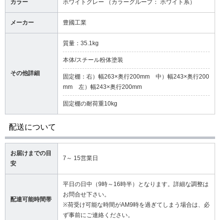
カラー
ホワイトグレー （カラーグループ： ホワイト系）
メーカー
豊國工業
質量：35.1kg
本体/スチール粉体塗装
その他詳細
固定棚：右）幅263×奥行200mm 中）幅243×奥行200
mm 左）幅243×奥行200mm
固定棚の耐荷重10kg
配送について
お届けまでの目
7～ 15営業日
安
平日の日中（9時～16時半）となります。詳細な調整は
お問合せ下さい。
配達可能時間帯
※荷受け可能な時間がAM9時を過ぎてしまう場合は、必
ず事前にご連絡ください。