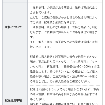
「送料無料」の表記がある商品は、送料は商品代金に
含まれています。
ただし、ご依頼の台数がかさむ場合や配送地域によっ
ては別途、配送費が必要になります。
送料について
「送料無料」表記のない場合は、送料は商品代と別と
なります。ご依頼後に担当からご連絡をさせて頂きま
す。
また、搬入・組立・施工費などの作業費は送料とは別
扱いとなります。
配達時に搬入経路や設置場所の都合で納品ができない
場合、商品は持ち戻りとなり、「持ち戻り料」「キャ
ンセル料」「再配達料」（販売価格の30～100％）が別
途発生します。特にテナントビルや複合ビルなど搬入
経路が狭い場合、ご注文商品の寸法が1800mmを超え
る場合などは、必ず搬入経路をご確認ください。
配送は大型(4t)トラックで伺う場合がございます。車両
の進入制限、駐車場の高さ制限がある場合は必ずご連
絡ください。
配送注意事項
納品時に道幅が狭く車両が通れない、駐車が出来ない