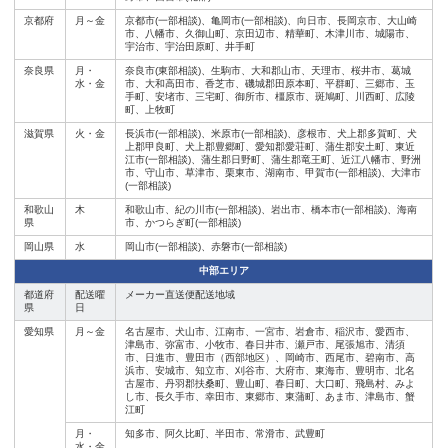
京都府
月～金
京都市(一部相談)、亀岡市(一部相談)、向日市、長岡京市、大山崎
市、八幡市、久御山町、京田辺市、精華町、木津川市、城陽市、
宇治市、宇治田原町、井手町
奈良県
月・
奈良市(東部相談)、生駒市、大和郡山市、天理市、桜井市、葛城
水・金
市、大和高田市、香芝市、磯城郡田原本町、平群町、三郷市、玉
手町、安堵市、三宅町、御所市、橿原市、斑鳩町、川西町、広陵
町、上牧町
滋賀県
火・金
長浜市(一部相談)、米原市(一部相談)、彦根市、犬上郡多賀町、犬
上郡甲良町、犬上郡豊郷町、愛知郡愛荘町、蒲生郡安土町、東近
江市(一部相談)、蒲生郡日野町、蒲生郡竜王町、近江八幡市、野洲
市、守山市、草津市、栗東市、湖南市、甲賀市(一部相談)、大津市
(一部相談)
和歌山
木
和歌山市、紀の川市(一部相談)、岩出市、橋本市(一部相談)、海南
県
市、かつらぎ町(一部相談)
岡山県
水
岡山市(一部相談)、赤磐市(一部相談)
中部エリア
都道府
配送曜
メーカー直送便配送地域
県
日
愛知県
月～金
名古屋市、犬山市、江南市、一宮市、岩倉市、稲沢市、愛西市、
津島市、弥富市、小牧市、春日井市、瀬戸市、尾張旭市、清須
市、日進市、豊田市（西部地区）、岡崎市、西尾市、碧南市、高
浜市、安城市、知立市、刈谷市、大府市、東海市、豊明市、北名
古屋市、丹羽郡扶桑町、豊山町、春日町、大口町、飛島村、みよ
し市、長久手市、幸田市、東郷市、東蒲町、あま市、津島市、蟹
江町
月・
知多市、阿久比町、半田市、常滑市、武豊町
水・金