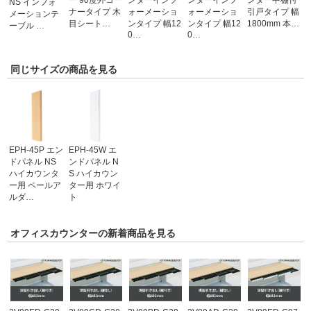
ー 90度外コー
ンターインフ
ンターインフ
ンター中棚付
NS インフォ
ナータイプ 木
ォーメーショ
ォーメーショ
引戸タイプ 幅
メーションテ
目シート…
ンタイプ 幅12
ンタイプ 幅12
1800mm 本…
ーブル …
0…
0…
同じサイズの商品を見る
EPH-45P エン
EPH-45W エ
ドパネル NS
ンドパネル N
ハイカウンタ
S ハイカウン
ー用 ペールア
ター用 ホワイ
ルダ…
ト
オフィスカウンターの新着商品を見る