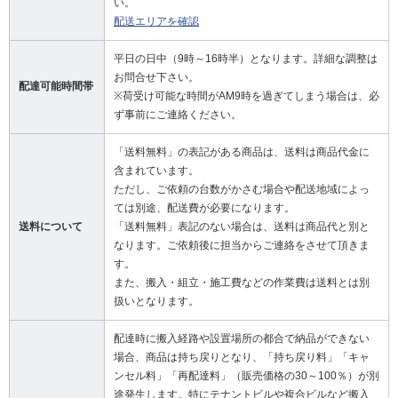
い。
配送エリアを確認
平日の日中（9時～16時半）となります。詳細な調整は
お問合せ下さい。
配達可能時間帯
※荷受け可能な時間がAM9時を過ぎてしまう場合は、必
ず事前にご連絡ください。
「送料無料」の表記がある商品は、送料は商品代金に
含まれています。
ただし、ご依頼の台数がかさむ場合や配送地域によっ
ては別途、配送費が必要になります。
送料について
「送料無料」表記のない場合は、送料は商品代と別と
なります。ご依頼後に担当からご連絡をさせて頂きま
す。
また、搬入・組立・施工費などの作業費は送料とは別
扱いとなります。
配達時に搬入経路や設置場所の都合で納品ができない
場合、商品は持ち戻りとなり、「持ち戻り料」「キャ
ンセル料」「再配達料」（販売価格の30～100％）が別
途発生します。特にテナントビルや複合ビルなど搬入