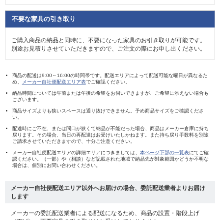
不要な家具の引き取り
ご購入商品の納品と同時に、不要になった家具のお引き取りが可能です。
別途お見積りさせていただきますので、ご注文の際にお申し出ください。
商品の配送は9:00～16:00の時間帯です。配送エリアによって配送可能な曜日が異なるた
め、
メーカー自社便配送エリア表
でご確認ください。
納品時間については午前または午後の希望をお伺いできますが、ご希望に添えない場合も
ございます。
商品サイズよりも狭いスペースは通り抜けできません。予め商品サイズをご確認くださ
い。
配達時にご不在、または間口が狭くて納品が不能だった場合、商品はメーカー倉庫に持ち
戻ります。その場合、当日の再配達はお受けいたしかねます。また持ち戻り手数料を別途
ご請求させていただきますので、十分ご注意ください。
メーカー自社便配送エリアの詳細エリアにつきましては、
本ページ下部の一覧表
にてご確
認ください。（一部）や（相談）など記載された地域で納品先が対象範囲かどうか不明な
場合は、個別にお問い合わせください。
メーカー自社便配送エリア以外へお届けの場合、委託配送業者よりお届け
します
メーカーの委託配送業者による配送になるため、商品の設置・階段上げ