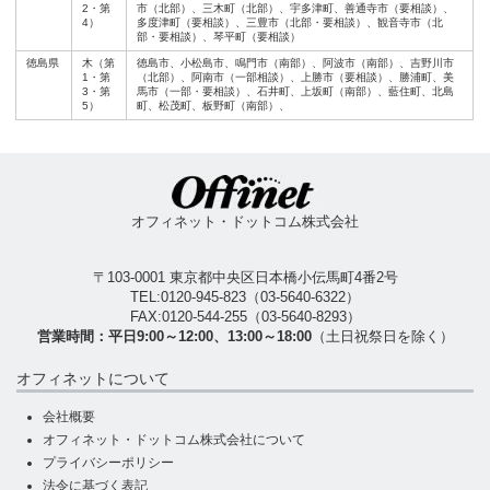
2・第
市（北部）、三木町（北部）、宇多津町、善通寺市（要相談）、
4）
多度津町（要相談）、三豊市（北部・要相談）、観音寺市（北
部・要相談）、琴平町（要相談）
徳島県
木（第
徳島市、小松島市、鳴門市（南部）、阿波市（南部）、吉野川市
1・第
（北部）、阿南市（一部相談）、上勝市（要相談）、勝浦町、美
3・第
馬市（一部・要相談）、石井町、上坂町（南部）、藍住町、北島
5）
町、松茂町、板野町（南部）、
オフィネット・ドットコム株式会社
〒103-0001 東京都中央区日本橋小伝馬町4番2号
TEL:
0120-945-823
（
03-5640-6322
）
FAX:0120-544-255（03-5640-8293）
営業時間：平日9:00～12:00、13:00～18:00
（土日祝祭日を除く）
オフィネットについて
会社概要
オフィネット・ドットコム株式会社について
プライバシーポリシー
法令に基づく表記