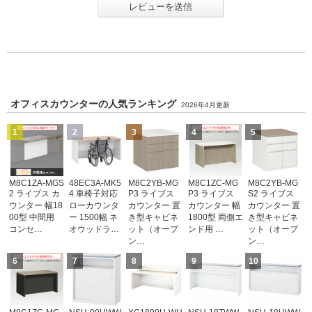
レビューを送信
オフィスカウンターの人気ランキング
2026年4月更新
1
2
3
4
5
M8C1ZA-MGS
48EC3A-MK5
M8C2YB-MG
M8C1ZC-MG
M8C2YB-MG
2 ライブス カ
4 車椅子対応
P3 ライブス
P3 ライブス
S2 ライブス
ウンター 幅18
ローカウンタ
カウンター 置
カウンター 幅
カウンター 置
00型 中間用
ー 1500幅 ネ
き型キャビネ
1800型 両側エ
き型キャビネ
コンセ…
オウッドラ…
ット（オープ
ンド用 …
ット（オープ
ン…
ン…
6
7
8
9
10