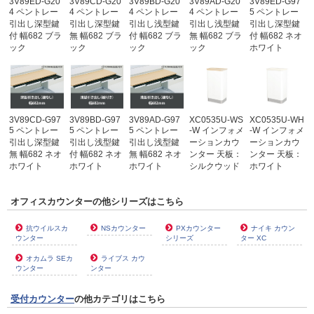
3V89ED-G20
3V89CD-G20
3V89BD-G20
3V89AD-G20
3V89ED-G97
4 ペントレー
4 ペントレー
4 ペントレー
4 ペントレー
5 ペントレー
引出し深型鍵
引出し深型鍵
引出し浅型鍵
引出し浅型鍵
引出し深型鍵
付 幅682 ブラ
無 幅682 ブラ
付 幅682 ブラ
無 幅682 ブラ
付 幅682 ネオ
ック
ック
ック
ック
ホワイト
3V89CD-G97
3V89BD-G97
3V89AD-G97
XC0535U-WS
XC0535U-WH
5 ペントレー
5 ペントレー
5 ペントレー
-W インフォメ
-W インフォメ
引出し深型鍵
引出し浅型鍵
引出し浅型鍵
ーションカウ
ーションカウ
無 幅682 ネオ
付 幅682 ネオ
無 幅682 ネオ
ンター 天板：
ンター 天板：
ホワイト
ホワイト
ホワイト
シルクウッド
ホワイト
オフィスカウンターの他シリーズはこちら
抗ウイルスカ
NSカウンター
PXカウンター
ナイキ カウン
ウンター
シリーズ
ター XC
オカムラ SEカ
ライブス カウ
ウンター
ンター
受付カウンター
の他カテゴリはこちら