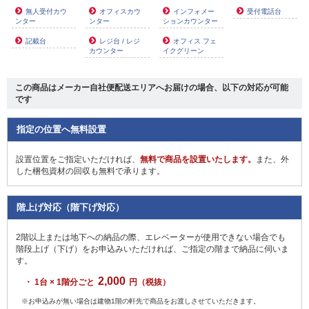
無人受付カウ
オフィスカウ
インフォメー
受付電話台
ンター
ンター
ションカウンター
記載台
レジ台 / レジ
オフィス フェ
カウンター
イクグリーン
この商品は
メーカー自社便配送エリアへお届け
の場合、以下の対応が可能
です
指定の位置へ無料設置
設置位置をご指定いただければ、
無料で商品を設置いたします。
また、外
した梱包資材の回収も無料で承ります。
階上げ対応（階下げ対応）
2階以上または地下への納品の際、エレベーターが使用できない場合でも
階段上げ（下げ）をお申込みいただければ、ご指定の階まで納品に伺いま
す。
2,000
・ 1台 × 1階分ごと
円（税抜）
※お申込みが無い場合は建物1階の軒先で商品をお渡しさせていただきます。