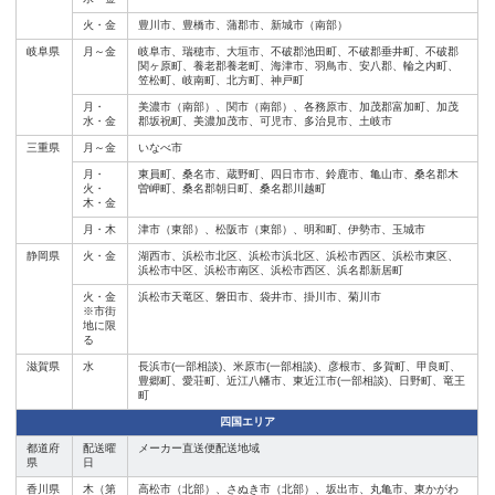
火・金
豊川市、豊橋市、蒲郡市、新城市（南部）
岐阜県
月～金
岐阜市、瑞穂市、大垣市、不破郡池田町、不破郡垂井町、不破郡
関ヶ原町、養老郡養老町、海津市、羽鳥市、安八郡、輪之内町、
笠松町、岐南町、北方町、神戸町
月・
美濃市（南部）、関市（南部）、各務原市、加茂郡富加町、加茂
水・金
郡坂祝町、美濃加茂市、可児市、多治見市、土岐市
三重県
月～金
いなべ市
月・
東員町、桑名市、蔵野町、四日市市、鈴鹿市、亀山市、桑名郡木
火・
曽岬町、桑名郡朝日町、桑名郡川越町
木・金
月・木
津市（東部）、松阪市（東部）、明和町、伊勢市、玉城市
静岡県
火・金
湖西市、浜松市北区、浜松市浜北区、浜松市西区、浜松市東区、
浜松市中区、浜松市南区、浜松市西区、浜名郡新居町
火・金
浜松市天竜区、磐田市、袋井市、掛川市、菊川市
※市街
地に限
る
滋賀県
水
長浜市(一部相談)、米原市(一部相談)、彦根市、多賀町、甲良町、
豊郷町、愛荘町、近江八幡市、東近江市(一部相談)、日野町、竜王
町
四国エリア
都道府
配送曜
メーカー直送便配送地域
県
日
香川県
木（第
高松市（北部）、さぬき市（北部）、坂出市、丸亀市、東かがわ