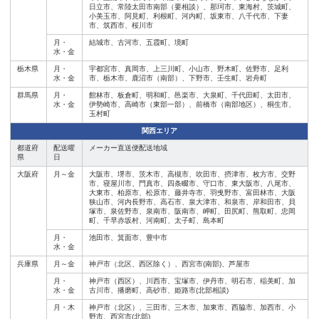
日立市、常陸太田市南部（要相談）、那珂市、東海村、茨城町、
小美玉市、阿見町、利根町、河内町、坂東市、八千代市、下妻
市、筑西市、桜川市
月・
結城市、古河市、五霞町、境町
水・金
栃木県
月・
宇都宮市、真岡市、上三川町、小山市、野木町、佐野市、足利
水・金
市、栃木市、鹿沼市（南部）、下野市、壬生町、岩舟町
群馬県
月・
館林市、板倉町、明和町、邑楽市、大泉町、千代田町、太田市、
水・金
伊勢崎市、高崎市（東部一部）、前橋市（南部地区）、桐生市、
玉村町
関西エリア
都道府
配送曜
メーカー直送便配送地域
県
日
大阪府
月～金
大阪市、堺市、茨木市、高槻市、吹田市、摂津市、枚方市、交野
市、寝屋川市、門真市、四条畷市、守口市、東大阪市、八尾市、
大東市、柏原市、松原市、藤井寺市、羽曵野市、富田林市、大阪
狭山市、河内長野市、高石市、泉大津市、和泉市、岸和田市、貝
塚市、泉佐野市、泉南市、阪南市、岬町、田尻町、熊取町、忠岡
町、千早赤坂村、河南町、太子町、島本町
月・
池田市、箕面市、豊中市
水・金
兵庫県
月～金
神戸市（北区、西区除く）、西宮市(南部)、芦屋市
月・
神戸市（西区）、川西市、宝塚市、伊丹市、明石市、稲美町、加
水・金
古川市、播磨町、高砂市、姫路市(北部相談)
月・木
神戸市（北区）、三田市、三木市、加東市、西脇市、加西市、小
野市、西宮市(北部)