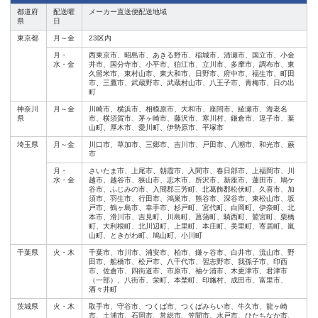
都道府
配送曜
メーカー直送便配送地域
県
日
東京都
月～金
23区内
月・
西東京市、昭島市、あきる野市、稲城市、清瀬市、国立市、小金
水・金
井市、国分寺市、小平市、狛江市、立川市、多摩市、調布市、東
久留米市、東村山市、東大和市、日野市、府中市、福生市、町田
市、三鷹市、武蔵野市、武蔵村山市、八王子市、青梅市、日の出
町
神奈川
月～金
川崎市、横浜市、相模原市、大和市、座間市、綾瀬市、海老名
県
市、横須賀市、茅ヶ崎市、藤沢市、寒川村、鎌倉市、逗子市、葉
山町、厚木市、愛川町、伊勢原市、平塚市
埼玉県
月～金
川口市、草加市、三郷市、吉川市、戸田市、八潮市、和光市、蕨
市
月・
さいたま市、上尾市、朝霞市、入間市、春日部市、上福岡市、川
水・金
越市、越谷市、狭山市、志木市、所沢市、新座市、蓮田市、鳩ケ
谷市、ふじみの市、入間郡三芳町、北葛飾郡松伏町、久喜市、加
須市、羽生市、行田市、鴻巣市、熊谷市、深谷市、東松山市、坂
戸市、鶴ヶ島市、幸手市、杉戸町、宮代町、白岡町、伊奈町、北
本市、滑川市、吉見町、川島町、菖蒲町、騎西町、鷲宮町、栗橋
町、大利根町、北川辺町、上里町、本庄町、美里町、寄居町、嵐
山町、ときがわ町、鳩山町、小川町
千葉県
火・木
千葉市、市川市、浦安市、柏市、鎌ヶ谷市、白井市、流山市、野
田市、船橋市、松戸市、八千代市、習志野市、我孫子市、印西
市、佐倉市、四街道市、市原市、袖ケ浦市、木更津市、君津市
（一部）、八街市、栄町、本埜町、印旛村、成田市、富里市、
酒々井町
茨城県
火・木
取手市、守谷市、つくば市、つくばみらい市、牛久市、龍ヶ崎
市、土浦市、石岡市、常総市、笠間市、水戸市、ひたちなか市、