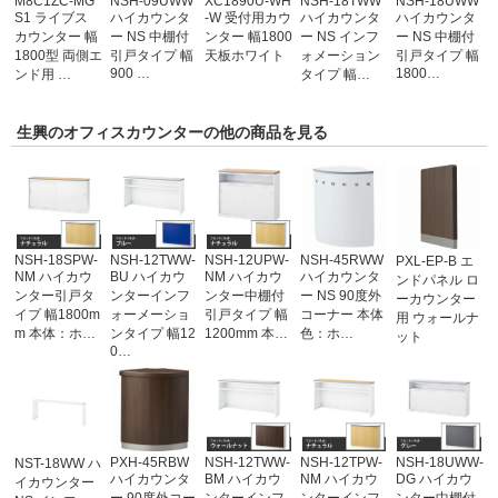
M8C1ZC-MG
NSH-09UWW
XC1890U-WH
NSH-18TWW
NSH-18UWW
S1 ライブス
ハイカウンタ
-W 受付用カウ
ハイカウンタ
ハイカウンタ
カウンター 幅
ー NS 中棚付
ンター 幅1800
ー NS インフ
ー NS 中棚付
1800型 両側エ
引戸タイプ 幅
天板ホワイト
ォメーション
引戸タイプ 幅
900 …
1800…
ンド用 …
タイプ 幅…
生興のオフィスカウンターの他の商品を見る
NSH-18SPW-
NSH-12TWW-
NSH-12UPW-
NSH-45RWW
PXL-EP-B エ
NM ハイカウ
BU ハイカウ
NM ハイカウ
ハイカウンタ
ンドパネル ロ
ンター引戸タ
ンターインフ
ンター中棚付
ー NS 90度外
ーカウンター
イプ 幅1800m
ォーメーショ
引戸タイプ 幅
コーナー 本体
用 ウォールナ
m 本体：ホ…
ンタイプ 幅12
1200mm 本…
色：ホ…
ット
0…
PXH-45RBW
NSH-12TWW-
NSH-12TPW-
NSH-18UWW-
NST-18WW ハ
ハイカウンタ
BM ハイカウ
NM ハイカウ
DG ハイカウ
イカウンター