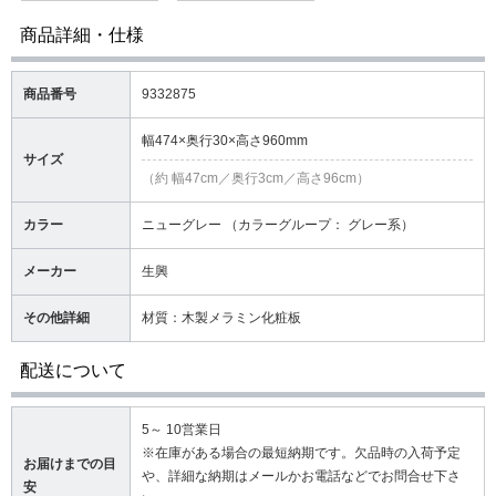
商品詳細・仕様
商品番号
9332875
幅474×奥行30×高さ960mm
サイズ
（約 幅47cm／奥行3cm／高さ96cm）
カラー
ニューグレー （カラーグループ： グレー系）
メーカー
生興
その他詳細
材質：木製メラミン化粧板
配送について
5～ 10営業日
※在庫がある場合の最短納期です。欠品時の入荷予定
お届けまでの目
や、詳細な納期はメールかお電話などでお問合せ下さ
安