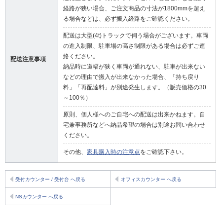
経路が狭い場合、ご注文商品の寸法が1800mmを超え
る場合などは、必ず搬入経路をご確認ください。
配送は大型(4t)トラックで伺う場合がございます。車両
の進入制限、駐車場の高さ制限がある場合は必ずご連
絡ください。
配送注意事項
納品時に道幅が狭く車両が通れない、駐車が出来ない
などの理由で搬入が出来なかった場合、「持ち戻り
料」「再配達料」が別途発生します。（販売価格の30
～100％）
原則、個人様へのご自宅への配送は出来かねます。自
宅兼事務所などへ納品希望の場合は別途お問い合わせ
ください。
その他、
家具購入時の注意点
をご確認下さい。
受付カウンター / 受付台 へ戻る
オフィスカウンター へ戻る
NSカウンター へ戻る