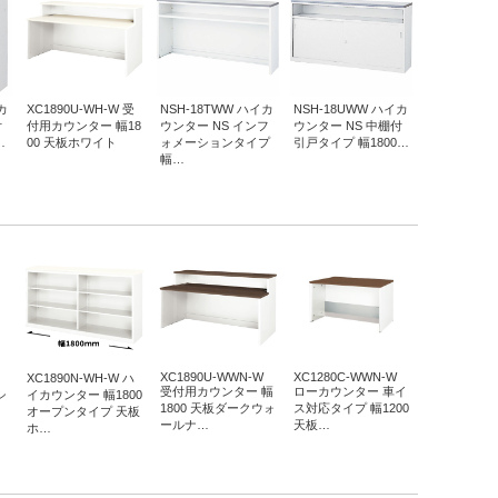
カ
XC1890U-WH-W 受
NSH-18TWW ハイカ
NSH-18UWW ハイカ
付
付用カウンター 幅18
ウンター NS インフ
ウンター NS 中棚付
…
00 天板ホワイト
ォメーションタイプ
引戸タイプ 幅1800…
幅…
XC1890U-WWN-W
XC1280C-WWN-W
XC1890N-WH-W ハ
受付用カウンター 幅
ローカウンター 車イ
シ
イカウンター 幅1800
1800 天板ダークウォ
ス対応タイプ 幅1200
オープンタイプ 天板
ールナ…
天板…
ホ…