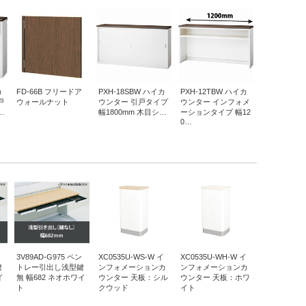
カ
FD-66B フリードア
PXH-18SBW ハイカ
PXH-12TBW ハイカ
戸
ウォールナット
ウンター 引戸タイプ
ウンター インフォメ
…
幅1800mm 木目シ…
ーションタイプ 幅12
0…
3V89AD-G975 ペン
XC0535U-WS-W イ
XC0535U-WH-W イ
鍵
トレー引出し浅型鍵
ンフォメーションカ
ンフォメーションカ
イ
無 幅682 ネオホワイ
ウンター 天板：シル
ウンター 天板：ホワ
ト
クウッド
イト