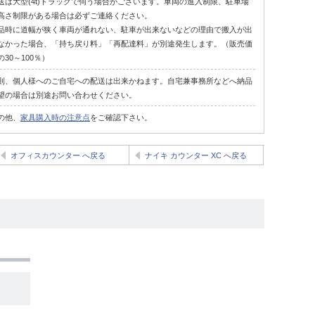
送は大型(4t)トラックで伺う場合がございます。車両の進入制限、駐車場
高さ制限がある場合は必ずご連絡ください。
品時に道幅が狭く車両が通れない、駐車が出来ないなどの理由で搬入が出
なかった場合、「持ち戻り料」「再配達料」が別途発生します。（販売価
の30～100％）
則、個人様へのご自宅への配送は出来かねます。自宅兼事務所などへ納品
望の場合は別途お問い合わせください。
の他、
家具購入時の注意点
をご確認下さい。
オフィスカウンター へ戻る
ナイキ カウンター XC へ戻る