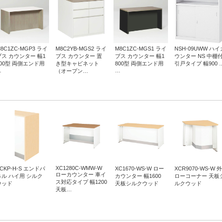
8C1ZC-MGP3 ライ
M8C2YB-MGS2 ライ
M8C1ZC-MGS1 ライ
NSH-09UWW ハイ
ブス カウンター 幅1
ブス カウンター 置
ブス カウンター 幅1
ウンター NS 中棚
800型 両側エンド用
き型キャビネット
800型 両側エンド用
引戸タイプ 幅900 
…
…
（オープン…
XC1280C-WMW-W
CKP-H-S エンドパ
XC1670-WS-W ロー
XCR9070-WS-W 外
ローカウンター 車イ
ネル ハイ用 シルク
カウンター 幅1600
ローコーナー 天板
ス対応タイプ 幅1200
ウッド
天板シルクウッド
ルクウッド
天板…