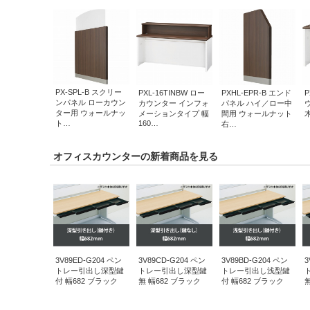
PX-SPL-B スクリー
PXL-16TINBW ロー
PXHL-EPR-B エンド
P
ンパネル ローカウン
カウンター インフォ
パネル ハイ／ロー中
ター用 ウォールナッ
メーションタイプ 幅
間用 ウォールナット
160…
ト…
右…
オフィスカウンターの新着商品を見る
3V89ED-G204 ペン
3V89CD-G204 ペン
3V89BD-G204 ペン
3
トレー引出し深型鍵
トレー引出し深型鍵
トレー引出し浅型鍵
付 幅682 ブラック
無 幅682 ブラック
付 幅682 ブラック