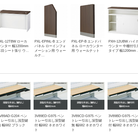
XL-12TBW ローカ
PXL-EPINL-B エンド
PXL-EP-B エンドパ
PXH-12UBW ハイ
ウンター 幅1200mm
パネル ローインフォ
ネル ローカウンター
ウンター 中棚付引
木目シート張り ウ…
メーション用 ウォー
用 ウォールナット
タイプ 幅1200mm 
ルナ…
V89AD-G204 ペン
3V89ED-G975 ペン
3V89CD-G975 ペン
3V89BD-G975 ペン
トレー引出し浅型鍵
トレー引出し深型鍵
トレー引出し深型鍵
トレー引出し浅型
無 幅682 ブラック
付 幅682 ネオホワイ
無 幅682 ネオホワイ
付 幅682 ネオホワ
ト
ト
ト