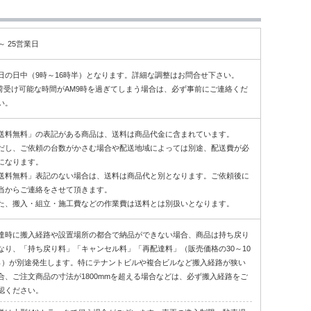
5～ 25営業日
日の日中（9時～16時半）となります。詳細な調整はお問合せ下さい。
荷受け可能な時間がAM9時を過ぎてしまう場合は、必ず事前にご連絡くだ
い。
送料無料」の表記がある商品は、送料は商品代金に含まれています。
だし、ご依頼の台数がかさむ場合や配送地域によっては別途、配送費が必
になります。
送料無料」表記のない場合は、送料は商品代と別となります。ご依頼後に
当からご連絡をさせて頂きます。
た、搬入・組立・施工費などの作業費は送料とは別扱いとなります。
達時に搬入経路や設置場所の都合で納品ができない場合、商品は持ち戻り
なり、「持ち戻り料」「キャンセル料」「再配達料」（販売価格の30～10
％）が別途発生します。特にテナントビルや複合ビルなど搬入経路が狭い
合、ご注文商品の寸法が1800mmを超える場合などは、必ず搬入経路をご
認ください。