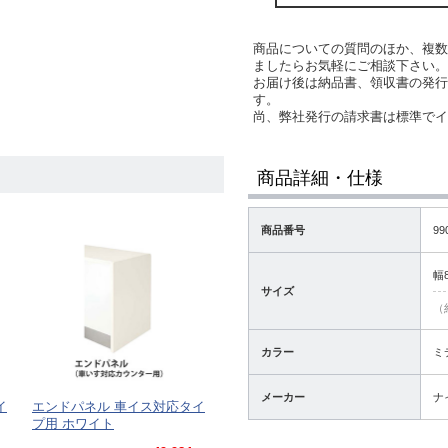
商品についての質問のほか、複数
ましたらお気軽にご相談下さい。
お届け後は納品書、領収書の発行
す。
尚、弊社発行の請求書は標準で
商品詳細・仕様
商品番号
99
幅
サイズ
（
カラー
ミ
メーカー
ナ
イ
エンドパネル 車イス対応タイ
プ用 ホワイト