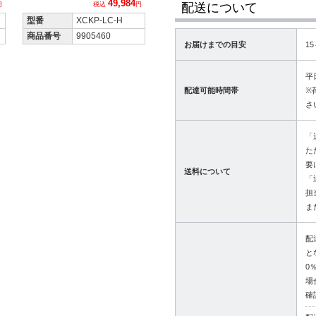
49,984
配送について
円
税込
円
型番
XCKP-LC-H
商品番号
9905460
お届けまでの目安
1
平
配達可能時間帯
※
さ
「
た
要
送料について
「
担
ま
配
と
0
場
確