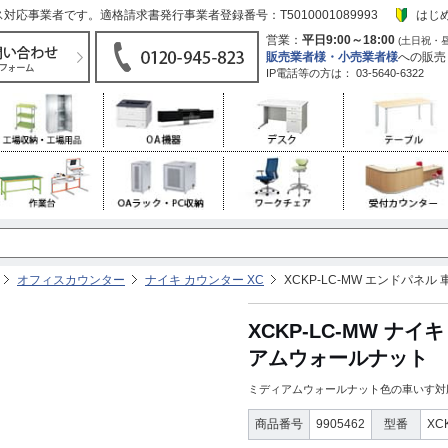
応事業者です。適格請求書発行事業者登録番号：T5010001089993
はじ
営業：
平日9:00～18:00
(土日祝・
販売業者様・小売業者様
への販売
IP電話等の方は：
03-5640-6322
オフィスカウンター
ナイキ カウンター XC
XCKP-LC-MW エンドパ
XCKP-LC-MW ナ
アムウォールナット
ミディアムウォールナット色の車いす対
商品番号
9905462
型番
XC