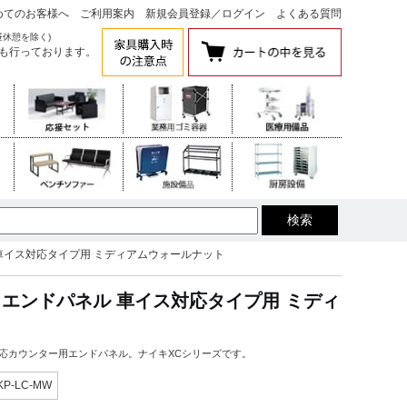
めてのお客様へ
ご利用案内
新規会員登録
／
ログイン
よくある質問
昼休憩を除く)
も行っております。
ネル 車イス対応タイプ用 ミディアムウォールナット
イキ エンドパネル 車イス対応タイプ用 ミディ
応カウンター用エンドパネル。ナイキXCシリーズです。
KP-LC-MW