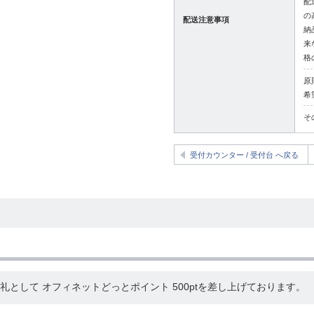
配
の
配送注意事項
納
来
格
原
希
そ
受付カウンター / 受付台 へ戻る
として オフィネットどっとポイント 500ptを差し上げております。