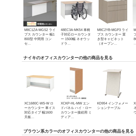
M8C1ZA-MGS2 ライ
48EC3A-MK54 車椅
M8C2YB-MGP3 ライ
M
ブス カウンター 幅1
子対応ローカウンタ
ブス カウンター 置
800型 中間用 コン
ー 1500幅 ネオウッ
き型キャビネット
セ…
ドラ…
（オープン…
ナイキのオフィスカウンターの他の商品を見る
XC1680C-WS-W ロ
XCKP-HL-MW エン
KD954 インフォメー
X
ーカウンター 車イス
ドパネル ハイ・ロー
ションテーブル
対応タイプ 幅1600
カウンター接続用 ミ
天板…
ディア…
ブラウン系カラーのオフィスカウンターの他の商品を見る