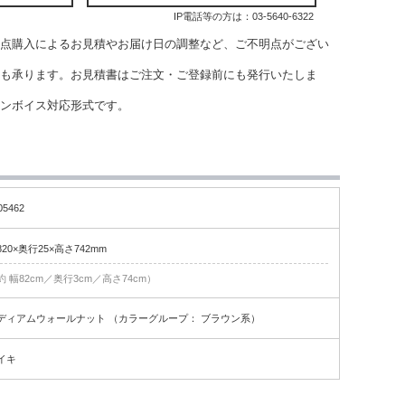
IP電話等の方は：
03-5640-6322
点購入によるお見積やお届け日の調整など、ご不明点がござい
も承ります。お見積書はご注文・ご登録前にも発行いたしま
インボイス対応形式です。
05462
820×奥行25×高さ742mm
約 幅82cm／奥行3cm／高さ74cm）
ディアムウォールナット （カラーグループ： ブラウン系）
イキ