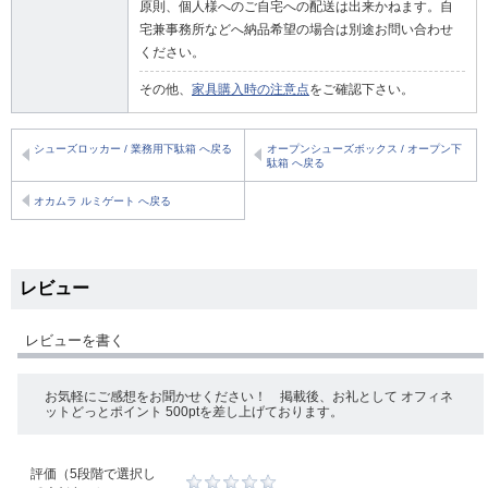
原則、個人様へのご自宅への配送は出来かねます。自
宅兼事務所などへ納品希望の場合は別途お問い合わせ
ください。
その他、
家具購入時の注意点
をご確認下さい。
シューズロッカー / 業務用下駄箱 へ戻る
オープンシューズボックス / オープン下
駄箱 へ戻る
オカムラ ルミゲート へ戻る
レビュー
レビューを書く
お気軽にご感想をお聞かせください！ 掲載後、お礼として オフィネ
ットどっとポイント 500ptを差し上げております。
評価（5段階で選択し