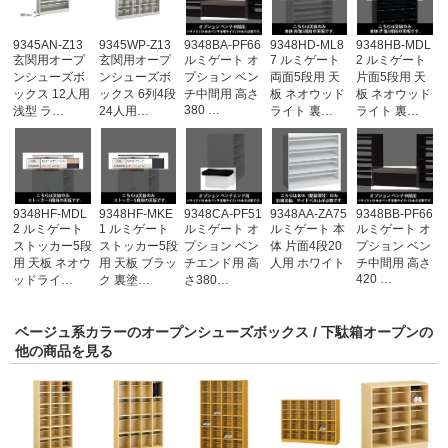
9345AN-Z13
9345WP-Z13
9348BA-PF66
9348HD-ML8
9348HB-MDL
玄関用オープ
玄関用オープ
ルミゲート オ
7 ルミゲート
2 ルミゲート
ンシューズボ
ンシューズボ
プション ベン
両面5段用 天
片面5段用 天
ックス 12人用
ックス 6列4段
チ中間用 高さ
板 ネオウッド
板 ネオウッド
380 …
浅型 ラ…
24人用…
ライト 裏…
ライト 裏…
9348HF-MDL
9348HF-MKE
9348CA-PF51
9348AA-ZA75
9348BB-PF66
2 ルミゲート
1 ルミゲート
ルミゲート オ
ルミゲート 本
ルミゲート オ
ストッカー5段
ストッカー5段
プション ベン
体 片面4段20
プション ベン
用 天板 ネオウ
用 天板 ブラッ
チエンド用 高
人用 ホワイト
チ中間用 高さ
420 …
ッドライ…
ク 裏塗…
さ380…
ベージュ系カラーのオープンシューズボックス / 下駄箱オープンの
他の商品を見る