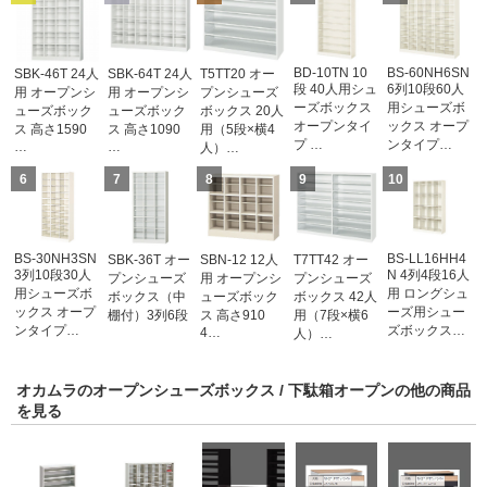
BD-10TN 10
BS-60NH6SN
SBK-46T 24人
SBK-64T 24人
T5TT20 オー
段 40人用シュ
6列10段60人
用 オープンシ
用 オープンシ
プンシューズ
ーズボックス
用シューズボ
ューズボック
ューズボック
ボックス 20人
オープンタイ
ックス オープ
ス 高さ1590
ス 高さ1090
用（5段×横4
プ …
ンタイプ…
…
…
人）…
6
7
8
9
10
BS-30NH3SN
BS-LL16HH4
SBK-36T オー
SBN-12 12人
T7TT42 オー
3列10段30人
N 4列4段16人
プンシューズ
用 オープンシ
プンシューズ
用シューズボ
用 ロングシュ
ボックス（中
ューズボック
ボックス 42人
ックス オープ
ーズ用シュー
棚付）3列6段
ス 高さ910
用（7段×横6
ンタイプ…
ズボックス…
4…
人）…
オカムラのオープンシューズボックス / 下駄箱オープンの他の商品
を見る