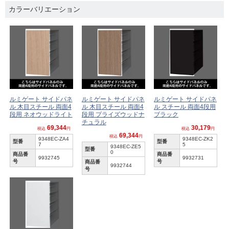
カラーバリエーション
ルミゲート サイドパネ
ルミゲート サイドパネ
ルミゲート サイドパネ
ル 木目スチール 両面4
ル 木目スチール 両面4
ル スチール 両面4段用
段用 ネオウッドライト
段用 プライズウッドナ
ブラック
チュラル
69,344
30,179
税込
円
税込
円
69,344
税込
円
9348EC-ZA4
9348EC-ZK2
型番
型番
7
5
9348EC-ZE5
型番
0
商品番
商品番
9932745
9932731
号
号
商品番
9932744
号