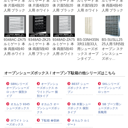
ルミゲート 本
ルミゲート 本
ルミゲート 本
ルミゲート 本
ルミゲート 本
体 片面4段20
体 片面4段20
体 片面5段20
体 片面5段20
体 両面4段40
人用 ブラック
人用 ホワイト
人用 ブラック
人用 ホワイト
人用 ブラック
9348AC-ZA75
9348AD-ZK25
9348AD-ZA75
BS-33NH3SN
BS-SUSLL25
ルミゲート 本
ルミゲート 本
ルミゲート 本
3列11段33人
25人用 5列5段
体 両面4段40
体 両面5段40
体 両面5段40
用シューズボ
オープン ステ
人用 ホワイト
人用 ブラック
人用 ホワイト
ックス オープ
ンレスシュー
ンタイプ…
ズボッ…
オープンシューズボックス / オープン下駄箱の他シリーズはこちら
SBNシリーズ
オープンシュ
BEST シュー
SKLシリーズ
オープンシューズ
ーズボックス ホ
ズボックス オー
オープンシューズ
ロッカー 個別タ
ワイトグレー 個
プン
ロッカー
イプ
別タイプ
オカムラ 9345
オカムラ オー
SB 木製シュー
SB ブーツ用シ
シューズボックス
プンシューズボッ
ズボックス 個別
ューズボックス
クス
タイプ
長靴用
ホワイト シュ
下駄箱 傘収納
オカムラ ルミ
ーズボックス
ゲート