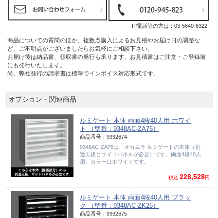
IP電話等の方は：
03-5640-6322
商品についての質問のほか、複数点購入によるお見積やお届け日の調整な
ど、ご不明点がございましたらお気軽にご相談下さい。
お届け後は納品書、領収書の発行も承ります。お見積書はご注文・ご登録前
にも発行いたします。
尚、弊社発行の請求書は標準でインボイス対応形式です。
オプション・関連商品
ルミゲート 本体 両面4段40人用 ホワイ
ト （型番：9348AC-ZA75）
商品番号：9932674
9348AC-ZA75は、オカムラ ルミゲートの本体（別
途天板とサイドパネルが必要）です。両面4段40人
用、カラーはホワイトです。
228,528
税込
円
ルミゲート 本体 両面4段40人用 ブラッ
ク （型番：9348AC-ZK25）
商品番号：9932675