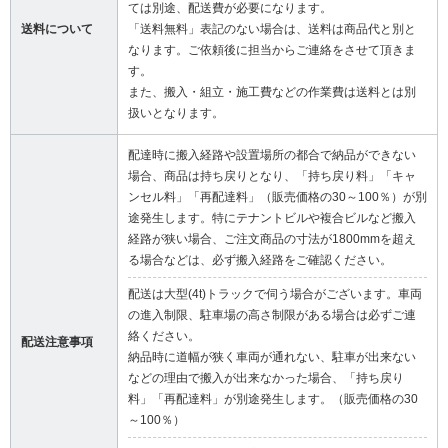
ては別途、配送費が必要になります。
送料について
「送料無料」表記のない場合は、送料は商品代と別と
なります。ご依頼後に担当からご連絡をさせて頂きま
す。
また、搬入・組立・施工費などの作業費は送料とは別
扱いとなります。
配達時に搬入経路や設置場所の都合で納品ができない
場合、商品は持ち戻りとなり、「持ち戻り料」「キャ
ンセル料」「再配達料」（販売価格の30～100％）が別
途発生します。特にテナントビルや複合ビルなど搬入
経路が狭い場合、ご注文商品の寸法が1800mmを超え
る場合などは、必ず搬入経路をご確認ください。
配送は大型(4t)トラックで伺う場合がございます。車両
の進入制限、駐車場の高さ制限がある場合は必ずご連
絡ください。
配送注意事項
納品時に道幅が狭く車両が通れない、駐車が出来ない
などの理由で搬入が出来なかった場合、「持ち戻り
料」「再配達料」が別途発生します。（販売価格の30
～100％）