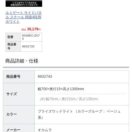
ルミゲート サイドパネ
ル スチール 両面4段用
ホワイト
30,179
税込
円
9348EC-ZA7
型番
5
商品番
9932730
号
商品詳細・仕様
商品番号
9932743
幅700×奥行15×高さ1300mm
サイズ
（約 幅70cm／奥行2cm／高さ130cm）
プライズウッドライト （カラーグループ： ベージュ
カラー
系）
メーカー
オカムラ