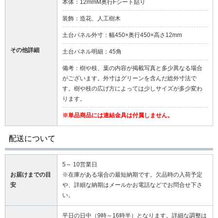
本体：12mmM奥行Fシート貼り
装飾：造花、人工樹木
土台パネル外寸：幅450×奥行450×高さ12mm
その他詳細
土台パネル明細：45角
備考：樹や枝、葉の内容が掲載写真と多少異なる場合
がございます。外寸はグリーンを含んだ総外寸法で
す。樹や枝の広げ方によっては少しサイズが多少変わ
ります。
※単品商品には連結金具は付属しません。
配送について
5～ 10営業日
お届けまでの目
※在庫がある場合の最短納期です。欠品時の入荷予定
安
や、詳細な納期はメールかお電話などでお問合せ下さ
い。
平日の日中（9時～16時半）となります。詳細な調整は