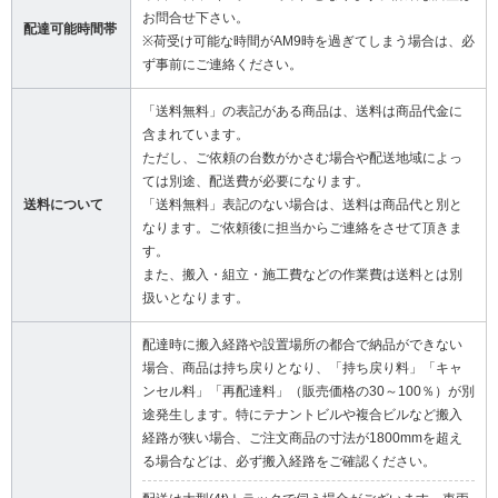
お問合せ下さい。
配達可能時間帯
※荷受け可能な時間がAM9時を過ぎてしまう場合は、必
ず事前にご連絡ください。
「送料無料」の表記がある商品は、送料は商品代金に
含まれています。
ただし、ご依頼の台数がかさむ場合や配送地域によっ
ては別途、配送費が必要になります。
送料について
「送料無料」表記のない場合は、送料は商品代と別と
なります。ご依頼後に担当からご連絡をさせて頂きま
す。
また、搬入・組立・施工費などの作業費は送料とは別
扱いとなります。
配達時に搬入経路や設置場所の都合で納品ができない
場合、商品は持ち戻りとなり、「持ち戻り料」「キャ
ンセル料」「再配達料」（販売価格の30～100％）が別
途発生します。特にテナントビルや複合ビルなど搬入
経路が狭い場合、ご注文商品の寸法が1800mmを超え
る場合などは、必ず搬入経路をご確認ください。