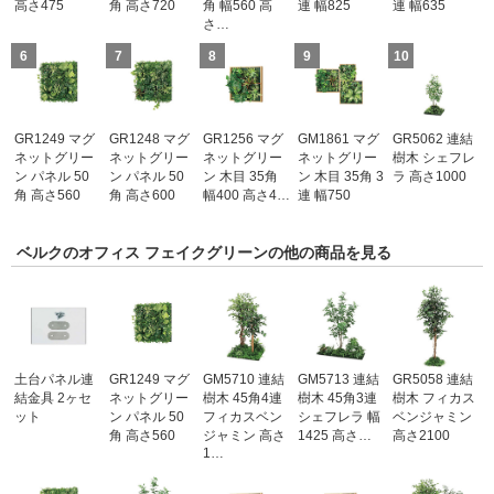
高さ475
角 高さ720
角 幅560 高
連 幅825
連 幅635
さ…
6
7
8
9
10
GR1249 マグ
GR1248 マグ
GR1256 マグ
GM1861 マグ
GR5062 連結
ネットグリー
ネットグリー
ネットグリー
ネットグリー
樹木 シェフレ
ン パネル 50
ン パネル 50
ン 木目 35角
ン 木目 35角 3
ラ 高さ1000
角 高さ560
角 高さ600
幅400 高さ4…
連 幅750
ベルクのオフィス フェイクグリーンの他の商品を見る
土台パネル連
GR1249 マグ
GM5710 連結
GM5713 連結
GR5058 連結
結金具 2ヶセ
ネットグリー
樹木 45角4連
樹木 45角3連
樹木 フィカス
ット
ン パネル 50
フィカスベン
シェフレラ 幅
ベンジャミン
角 高さ560
ジャミン 高さ
1425 高さ…
高さ2100
1…