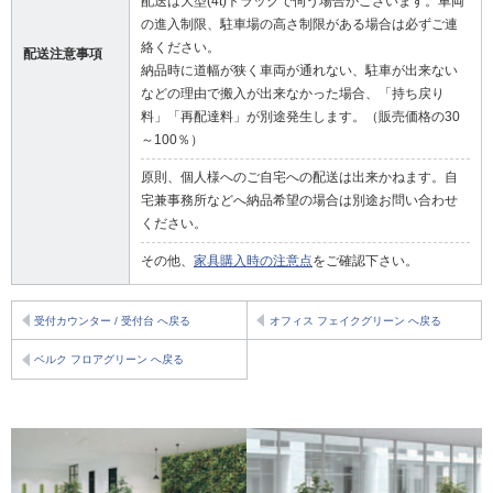
配送は大型(4t)トラックで伺う場合がございます。車両
の進入制限、駐車場の高さ制限がある場合は必ずご連
絡ください。
配送注意事項
納品時に道幅が狭く車両が通れない、駐車が出来ない
などの理由で搬入が出来なかった場合、「持ち戻り
料」「再配達料」が別途発生します。（販売価格の30
～100％）
原則、個人様へのご自宅への配送は出来かねます。自
宅兼事務所などへ納品希望の場合は別途お問い合わせ
ください。
その他、
家具購入時の注意点
をご確認下さい。
受付カウンター / 受付台 へ戻る
オフィス フェイクグリーン へ戻る
ベルク フロアグリーン へ戻る