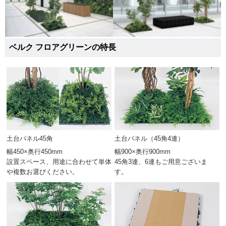
ベルク フロアグリーンの特長
土台パネル45角
土台パネル（45角4連）
幅450×奥行450mm
幅900×奥行900mm
設置スペース、用途に合わせて単体
45角3連、6連もご用意ございま
や複数お選びください。
す。