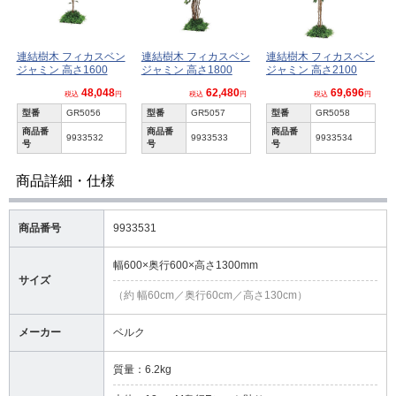
連結樹木 フィカスベン
連結樹木 フィカスベン
連結樹木 フィカスベン
ジャミン 高さ1600
ジャミン 高さ1800
ジャミン 高さ2100
48,048
62,480
69,696
税込
円
税込
円
税込
円
型番
GR5056
型番
GR5057
型番
GR5058
商品番
商品番
商品番
9933532
9933533
9933534
号
号
号
商品詳細・仕様
商品番号
9933531
幅600×奥行600×高さ1300mm
サイズ
（約 幅60cm／奥行60cm／高さ130cm）
メーカー
ベルク
質量：6.2kg