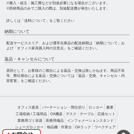
※搬入・組立・施工費などが別途必要になる場合がございます。
※部材商品のみでご購入の際は、別途配送費が発生いたします。
詳しくは
「送料について」
をご覧ください
納期について
配送サービスエリア、および通常在庫品の配送納期は
「納期について」
お
よび
「オフィス家具購入時の注意点」
をご確認ください。
返品・キャンセルについて
原則として、お客様のご都合による返品・交換は致しかねます。商品不良
等、弊社都合による返品・交換については
「返品・交換、キャンセル・内
容変更」
をご確認ください。
オフィス家具
パーテーション・間仕切り
ロッカー
書庫
工場収納 / 工場用品
OA機器
デスク
テーブル
応接セット
業務用ゴミ容器
医療用備品
インフォメーションスタンド
シューズロッカー
物品棚
作業台
OAラック
ワークチェア
受付カウンター
ベンチソファー
施設備品
厨房設備・厨房機器