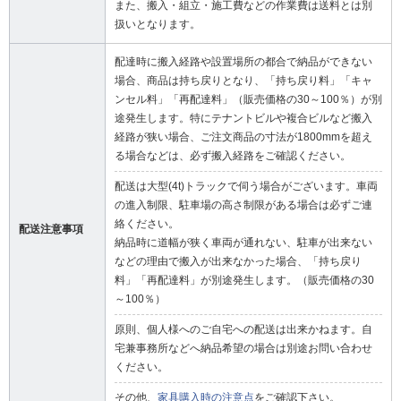
また、搬入・組立・施工費などの作業費は送料とは別
扱いとなります。
配達時に搬入経路や設置場所の都合で納品ができない
場合、商品は持ち戻りとなり、「持ち戻り料」「キャ
ンセル料」「再配達料」（販売価格の30～100％）が別
途発生します。特にテナントビルや複合ビルなど搬入
経路が狭い場合、ご注文商品の寸法が1800mmを超え
る場合などは、必ず搬入経路をご確認ください。
配送は大型(4t)トラックで伺う場合がございます。車両
の進入制限、駐車場の高さ制限がある場合は必ずご連
絡ください。
配送注意事項
納品時に道幅が狭く車両が通れない、駐車が出来ない
などの理由で搬入が出来なかった場合、「持ち戻り
料」「再配達料」が別途発生します。（販売価格の30
～100％）
原則、個人様へのご自宅への配送は出来かねます。自
宅兼事務所などへ納品希望の場合は別途お問い合わせ
ください。
その他、
家具購入時の注意点
をご確認下さい。