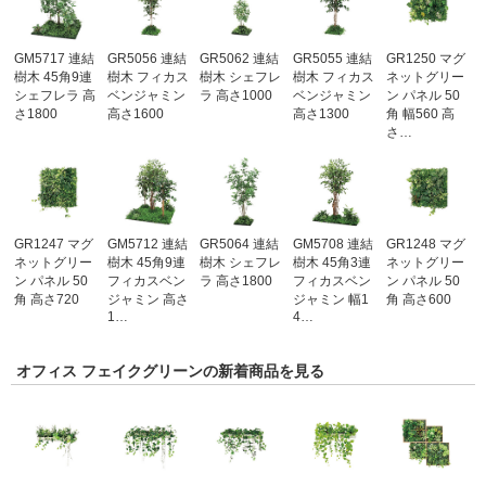
GM5717 連結
GR5056 連結
GR5062 連結
GR5055 連結
GR1250 マグ
樹木 45角9連
樹木 フィカス
樹木 シェフレ
樹木 フィカス
ネットグリー
シェフレラ 高
ベンジャミン
ラ 高さ1000
ベンジャミン
ン パネル 50
さ1800
高さ1600
高さ1300
角 幅560 高
さ…
GR1247 マグ
GM5712 連結
GR5064 連結
GM5708 連結
GR1248 マグ
ネットグリー
樹木 45角9連
樹木 シェフレ
樹木 45角3連
ネットグリー
ン パネル 50
フィカスベン
ラ 高さ1800
フィカスベン
ン パネル 50
角 高さ720
ジャミン 高さ
ジャミン 幅1
角 高さ600
1…
4…
オフィス フェイクグリーンの新着商品を見る