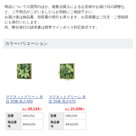
商品についての質問のほか、複数点購入によるお見積やお届け日の調整な
ど、ご不明点がございましたらお気軽にご相談下さい。
お届け後は納品書、領収書の発行も承ります。お見積書はご注文・ご登録前
にも発行いたします。
尚、弊社発行の請求書は標準でインボイス対応形式です。
カラーバリエーション
マグネットグリーン 木
マグネットグリーン 木
目 35角 高さ400
目 35角 高さ475
20,143
21,436
税込
円
税込
円
型番
GR1254
型番
GR1255
商品番
商品番
9934254
9934255
号
号