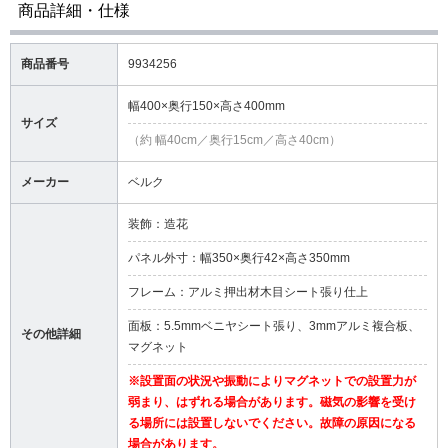
商品詳細・仕様
商品番号
9934256
幅400×奥行150×高さ400mm
サイズ
（約 幅40cm／奥行15cm／高さ40cm）
メーカー
ベルク
装飾：造花
パネル外寸：幅350×奥行42×高さ350mm
フレーム：アルミ押出材木目シート張り仕上
面板：5.5mmベニヤシート張り、3mmアルミ複合板、
その他詳細
マグネット
※設置面の状況や振動によりマグネットでの設置力が
弱まり、はずれる場合があります。磁気の影響を受け
る場所には設置しないでください。故障の原因になる
場合があります。