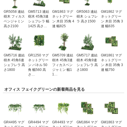
GR5058 連結
GM5713 連結
GM1863 マグ
GR5063 連結
GM1862 マグ
樹木 フィカス
樹木 45角3連
ネットグリー
樹木 シェフレ
ネットグリー
ベンジャミン
シェフレラ 幅
ン 木目 35角 4
ラ 高さ1500
ン 木目 35角 3
高さ2100
1425 高さ…
連 幅825
連 幅635
GM5716 連結
GR1250 マグ
GM5709 連結
GM5717 連結
GM1861 マグ
樹木 45角6連
ネットグリー
樹木 45角3連
樹木 45角9連
ネットグリー
シェフレラ 高
ン パネル 50
フィカスベン
シェフレラ 高
ン 木目 35角 3
さ1800
角 幅560 高
ジャミン 幅1
さ1800
連 幅750
1…
さ…
オフィス フェイクグリーンの新着商品を見る
GR4495 マグ
GR4494 マグ
GR4493 マグ
GM1864 マグ
GM1863 マグ
ネットグリー
ネットグリー
ネットグリー
ネットグリー
ネットグリー