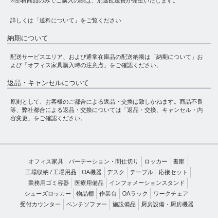
※部材商品のみでご購入の際は、別途配送費が発生いたします。
詳しくは
「送料について」
をご覧ください
納期について
配送サービスエリア、および通常在庫品の配送納期は
「納期について」
お
よび
「オフィス家具購入時の注意点」
をご確認ください。
返品・キャンセルについて
原則として、お客様のご都合による返品・交換は致しかねます。商品不良
等、弊社都合による返品・交換については
「返品・交換、キャンセル・内
容変更」
をご確認ください。
オフィス家具
パーテーション・間仕切り
ロッカー
書庫
工場収納 / 工場用品
OA機器
デスク
テーブル
応接セット
業務用ゴミ容器
医療用備品
インフォメーションスタンド
シューズロッカー
物品棚
作業台
OAラック
ワークチェア
受付カウンター
ベンチソファー
施設備品
厨房設備・厨房機器