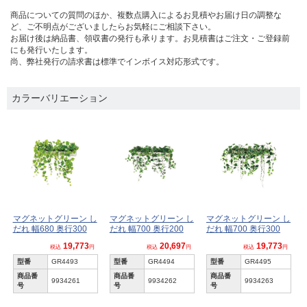
商品についての質問のほか、複数点購入によるお見積やお届け日の調整な
ど、ご不明点がございましたらお気軽にご相談下さい。
お届け後は納品書、領収書の発行も承ります。お見積書はご注文・ご登録前
にも発行いたします。
尚、弊社発行の請求書は標準でインボイス対応形式です。
カラーバリエーション
マグネットグリーン し
マグネットグリーン し
マグネットグリーン し
だれ 幅680 奥行300
だれ 幅700 奥行200
だれ 幅700 奥行300
19,773
20,697
19,773
税込
円
税込
円
税込
円
型番
GR4493
型番
GR4494
型番
GR4495
商品番
商品番
商品番
9934261
9934262
9934263
号
号
号