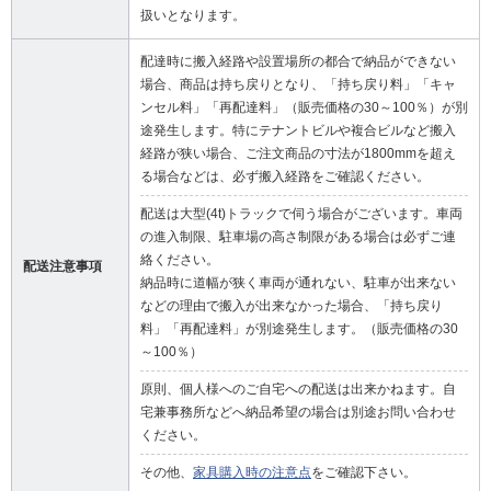
扱いとなります。
配達時に搬入経路や設置場所の都合で納品ができない
場合、商品は持ち戻りとなり、「持ち戻り料」「キャ
ンセル料」「再配達料」（販売価格の30～100％）が別
途発生します。特にテナントビルや複合ビルなど搬入
経路が狭い場合、ご注文商品の寸法が1800mmを超え
る場合などは、必ず搬入経路をご確認ください。
配送は大型(4t)トラックで伺う場合がございます。車両
の進入制限、駐車場の高さ制限がある場合は必ずご連
絡ください。
配送注意事項
納品時に道幅が狭く車両が通れない、駐車が出来ない
などの理由で搬入が出来なかった場合、「持ち戻り
料」「再配達料」が別途発生します。（販売価格の30
～100％）
原則、個人様へのご自宅への配送は出来かねます。自
宅兼事務所などへ納品希望の場合は別途お問い合わせ
ください。
その他、
家具購入時の注意点
をご確認下さい。