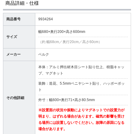
商品詳細・仕様
商品番号
9934264
幅680×奥行200×高さ600mm
サイズ
（約 幅68cm／奥行20cm／高さ60cm）
メーカー
ベルク
本体：アルミ押出材木目シート貼り仕上、樹脂キャッ
プ、マグネット
装飾：造花、5.5mmベニヤシート貼り、ハッポーポッ
ト
その他詳細
外寸：幅600×奥行71×高さ80.5mm
※設置面の状況や振動によりマグネットでの設置力が
弱まり、はずれる場合があります。磁気の影響を受け
る場所には設置しないでください。故障の原因になる
場合があります。