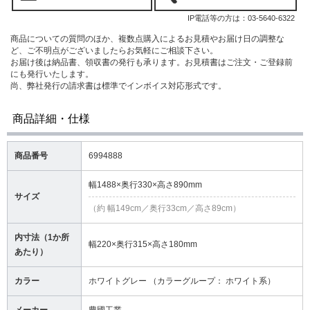
IP電話等の方は：
03-5640-6322
商品についての質問のほか、複数点購入によるお見積やお届け日の調整な
ど、ご不明点がございましたらお気軽にご相談下さい。
お届け後は納品書、領収書の発行も承ります。お見積書はご注文・ご登録前
にも発行いたします。
尚、弊社発行の請求書は標準でインボイス対応形式です。
商品詳細・仕様
商品番号
6994888
幅1488×奥行330×高さ890mm
サイズ
（約 幅149cm／奥行33cm／高さ89cm）
内寸法（1か所
幅220×奥行315×高さ180mm
あたり）
カラー
ホワイトグレー （カラーグループ： ホワイト系）