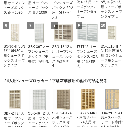
段 40人用シュ
6列10段60人
用 オープンシ
用 オープンシ
プンシューズ
ーズボックス
用シューズボ
ューズボック
ューズボック
ボックス 20人
オープンタイ
ックス オープ
ス 高さ1590
ス 高さ1090
用（5段×横4
プ …
ンタイプ…
…
…
人）…
6
7
8
9
10
BS-30NH3SN
BS-LL16HH4
SBK-36T オー
SBN-12 12人
T7TT42 オー
3列10段30人
N 4列4段16人
プンシューズ
用 オープンシ
プンシューズ
用シューズボ
用 ロングシュ
ボックス（中
ューズボック
ボックス 42人
ックス オープ
ーズ用シュー
棚付）3列6段
ス 高さ910
用（7段×横6
ンタイプ…
ズボックス…
4…
人）…
24人用シューズロッカー / 下駄箱業務用の他の商品を見る
SBG-24N 24
9347YS-MK1
9347YF-ZB41
SBN-24 24人
SBK-46T 24人
人用シューズ
7 木製ザパー
共用スペース
用 オープンシ
用 オープンシ
ボックス オー
ト 24人用 オ
ザパート扉付2
ューズボック
ューズボック