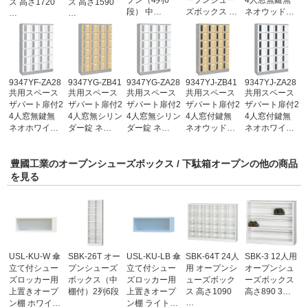
プン（4列6
ープンシュー
4人窓無鍵無
ス 高さ1720
ス 高さ1590
段） 中…
ズボックス …
ネオウッド…
…
…
9347YF-ZA28
9347YG-ZB41
9347YG-ZA28
9347YJ-ZB41
9347YJ-ZA28
共用スペース
共用スペース
共用スペース
共用スペース
共用スペース
ザパート扉付2
ザパート扉付2
ザパート扉付2
ザパート扉付2
ザパート扉付2
4人窓無鍵無
4人窓無シリン
4人窓無シリン
4人窓付鍵無
4人窓付鍵無
ネオホワイ…
ダー錠 ネ…
ダー錠 ネ…
ネオウッド…
ネオホワイ…
豊國工業のオープンシューズボックス / 下駄箱オープンの他の商品
を見る
USL-KU-W 傘
SBK-26T オー
USL-KU-LB 傘
SBK-64T 24人
SBK-3 12人用
立て付シュー
プンシューズ
立て付シュー
用 オープンシ
オープンシュ
ズロッカー用
ボックス（中
ズロッカー用
ューズボック
ーズボックス
上置きオープ
棚付）2列6段
上置きオープ
ス 高さ1090
高さ890 3…
…
ン棚 ホワイ…
ン棚 ライト…