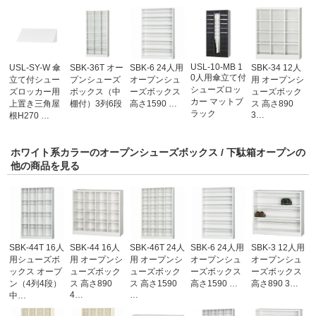
USL-10-MB 1
USL-SY-W 傘
SBK-36T オー
SBK-6 24人用
SBK-34 12人
0人用傘立て付
立て付シュー
プンシューズ
オープンシュ
用 オープンシ
シューズロッ
ズロッカー用
ボックス（中
ーズボックス
ューズボック
カー マットブ
上置き三角屋
棚付）3列6段
高さ1590 …
ス 高さ890
ラック
3…
根H270 …
ホワイト系カラーのオープンシューズボックス / 下駄箱オープンの
他の商品を見る
SBK-44T 16人
SBK-44 16人
SBK-46T 24人
SBK-6 24人用
SBK-3 12人用
用シューズボ
用 オープンシ
用 オープンシ
オープンシュ
オープンシュ
ックス オープ
ューズボック
ューズボック
ーズボックス
ーズボックス
ン（4列4段）
ス 高さ890
ス 高さ1590
高さ1590 …
高さ890 3…
4…
…
中…