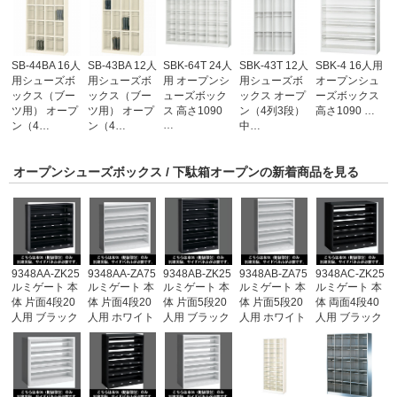
SB-44BA 16人
SB-43BA 12人
SBK-64T 24人
SBK-43T 12人
SBK-4 16人用
用シューズボ
用シューズボ
用 オープンシ
用シューズボ
オープンシュ
ックス（ブー
ックス（ブー
ューズボック
ックス オープ
ーズボックス
ツ用） オープ
ツ用） オープ
ス 高さ1090
ン（4列3段）
高さ1090 …
…
ン（4…
ン（4…
中…
オープンシューズボックス / 下駄箱オープンの新着商品を見る
9348AA-ZK25
9348AA-ZA75
9348AB-ZK25
9348AB-ZA75
9348AC-ZK25
ルミゲート 本
ルミゲート 本
ルミゲート 本
ルミゲート 本
ルミゲート 本
体 片面4段20
体 片面4段20
体 片面5段20
体 片面5段20
体 両面4段40
人用 ブラック
人用 ホワイト
人用 ブラック
人用 ホワイト
人用 ブラック