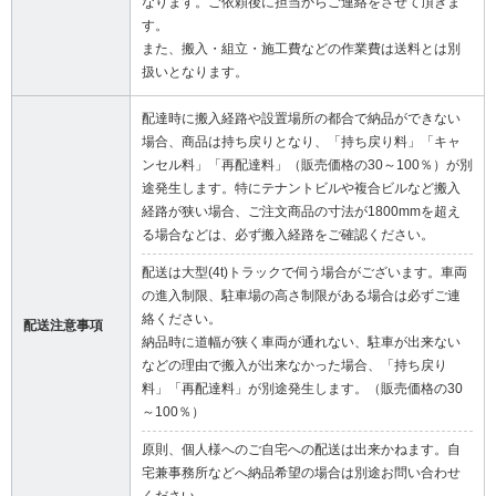
なります。ご依頼後に担当からご連絡をさせて頂きま
す。
また、搬入・組立・施工費などの作業費は送料とは別
扱いとなります。
配達時に搬入経路や設置場所の都合で納品ができない
場合、商品は持ち戻りとなり、「持ち戻り料」「キャ
ンセル料」「再配達料」（販売価格の30～100％）が別
途発生します。特にテナントビルや複合ビルなど搬入
経路が狭い場合、ご注文商品の寸法が1800mmを超え
る場合などは、必ず搬入経路をご確認ください。
配送は大型(4t)トラックで伺う場合がございます。車両
の進入制限、駐車場の高さ制限がある場合は必ずご連
絡ください。
配送注意事項
納品時に道幅が狭く車両が通れない、駐車が出来ない
などの理由で搬入が出来なかった場合、「持ち戻り
料」「再配達料」が別途発生します。（販売価格の30
～100％）
原則、個人様へのご自宅への配送は出来かねます。自
宅兼事務所などへ納品希望の場合は別途お問い合わせ