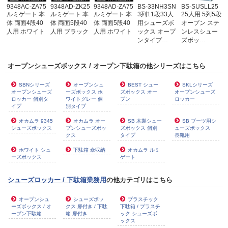
9348AC-ZA75
9348AD-ZK25
9348AD-ZA75
BS-33NH3SN
BS-SUSLL25
ルミゲート 本
ルミゲート 本
ルミゲート 本
3列11段33人
25人用 5列5段
体 両面4段40
体 両面5段40
体 両面5段40
用シューズボ
オープン ステ
人用 ホワイト
人用 ブラック
人用 ホワイト
ックス オープ
ンレスシュー
ンタイプ…
ズボッ…
オープンシューズボックス / オープン下駄箱の他シリーズはこちら
SBNシリーズ
オープンシュ
BEST シュー
SKLシリーズ
オープンシューズ
ーズボックス ホ
ズボックス オー
オープンシューズ
ロッカー 個別タ
ワイトグレー 個
プン
ロッカー
イプ
別タイプ
オカムラ 9345
オカムラ オー
SB 木製シュー
SB ブーツ用シ
シューズボックス
プンシューズボッ
ズボックス 個別
ューズボックス
クス
タイプ
長靴用
ホワイト シュ
下駄箱 傘収納
オカムラ ルミ
ーズボックス
ゲート
シューズロッカー / 下駄箱業務用
の他カテゴリはこちら
オープンシュ
シューズボッ
プラスチック
ーズボックス / オ
クス 扉付き / 下駄
下駄箱 / プラスチ
ープン下駄箱
箱 扉付き
ック シューズボ
ックス