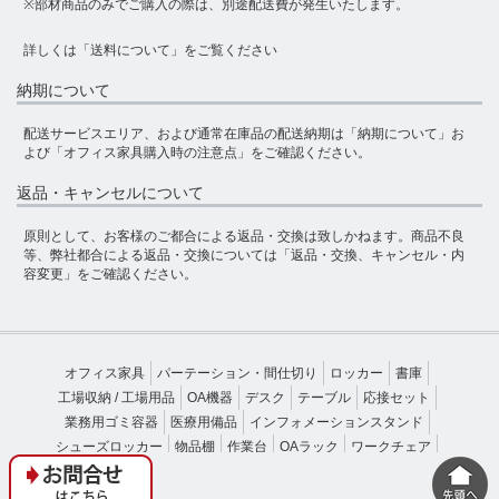
※部材商品のみでご購入の際は、別途配送費が発生いたします。
詳しくは
「送料について」
をご覧ください
納期について
配送サービスエリア、および通常在庫品の配送納期は
「納期について」
お
よび
「オフィス家具購入時の注意点」
をご確認ください。
返品・キャンセルについて
原則として、お客様のご都合による返品・交換は致しかねます。商品不良
等、弊社都合による返品・交換については
「返品・交換、キャンセル・内
容変更」
をご確認ください。
オフィス家具
パーテーション・間仕切り
ロッカー
書庫
工場収納 / 工場用品
OA機器
デスク
テーブル
応接セット
業務用ゴミ容器
医療用備品
インフォメーションスタンド
シューズロッカー
物品棚
作業台
OAラック
ワークチェア
受付カウンター
ベンチソファー
施設備品
厨房設備・厨房機器