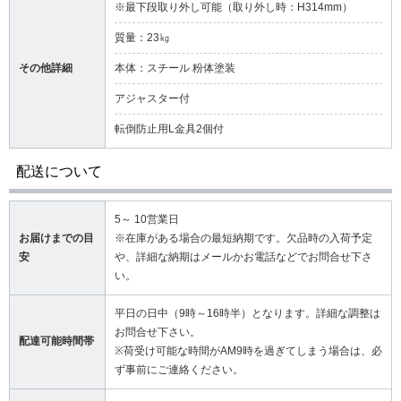
※最下段取り外し可能（取り外し時：H314mm）
質量：23㎏
その他詳細
本体：スチール 粉体塗装
アジャスター付
転倒防止用L金具2個付
配送について
5～ 10営業日
お届けまでの目
※在庫がある場合の最短納期です。欠品時の入荷予定
安
や、詳細な納期はメールかお電話などでお問合せ下さ
い。
平日の日中（9時～16時半）となります。詳細な調整は
お問合せ下さい。
配達可能時間帯
※荷受け可能な時間がAM9時を過ぎてしまう場合は、必
ず事前にご連絡ください。