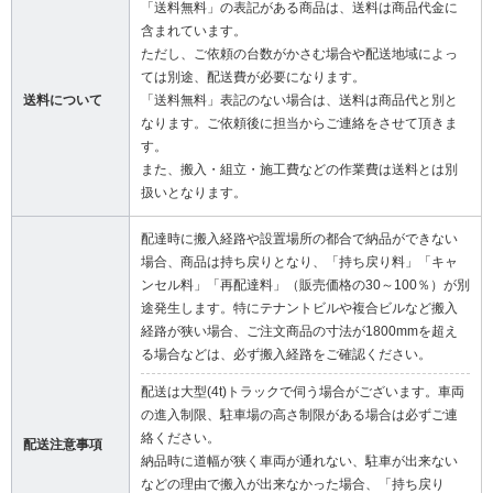
「送料無料」の表記がある商品は、送料は商品代金に
含まれています。
ただし、ご依頼の台数がかさむ場合や配送地域によっ
ては別途、配送費が必要になります。
送料について
「送料無料」表記のない場合は、送料は商品代と別と
なります。ご依頼後に担当からご連絡をさせて頂きま
す。
また、搬入・組立・施工費などの作業費は送料とは別
扱いとなります。
配達時に搬入経路や設置場所の都合で納品ができない
場合、商品は持ち戻りとなり、「持ち戻り料」「キャ
ンセル料」「再配達料」（販売価格の30～100％）が別
途発生します。特にテナントビルや複合ビルなど搬入
経路が狭い場合、ご注文商品の寸法が1800mmを超え
る場合などは、必ず搬入経路をご確認ください。
配送は大型(4t)トラックで伺う場合がございます。車両
の進入制限、駐車場の高さ制限がある場合は必ずご連
絡ください。
配送注意事項
納品時に道幅が狭く車両が通れない、駐車が出来ない
などの理由で搬入が出来なかった場合、「持ち戻り