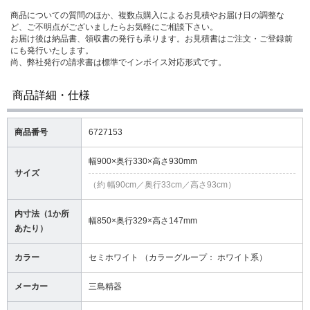
商品についての質問のほか、複数点購入によるお見積やお届け日の調整な
ど、ご不明点がございましたらお気軽にご相談下さい。
お届け後は納品書、領収書の発行も承ります。お見積書はご注文・ご登録前
にも発行いたします。
尚、弊社発行の請求書は標準でインボイス対応形式です。
商品詳細・仕様
商品番号
6727153
幅900×奥行330×高さ930mm
サイズ
（約 幅90cm／奥行33cm／高さ93cm）
内寸法（1か所
幅850×奥行329×高さ147mm
あたり）
カラー
セミホワイト （カラーグループ： ホワイト系）
メーカー
三島精器