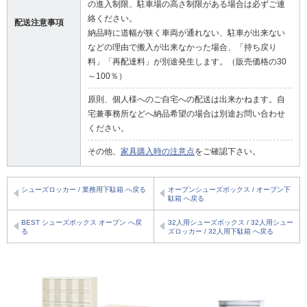
の進入制限、駐車場の高さ制限がある場合は必ずご連
絡ください。
配送注意事項
納品時に道幅が狭く車両が通れない、駐車が出来ない
などの理由で搬入が出来なかった場合、「持ち戻り
料」「再配達料」が別途発生します。（販売価格の30
～100％）
原則、個人様へのご自宅への配送は出来かねます。自
宅兼事務所などへ納品希望の場合は別途お問い合わせ
ください。
その他、
家具購入時の注意点
をご確認下さい。
シューズロッカー / 業務用下駄箱 へ戻る
オープンシューズボックス / オープン下
駄箱 へ戻る
BEST シューズボックス オープン へ戻
32人用シューズボックス / 32人用シュー
る
ズロッカー / 32人用下駄箱 へ戻る