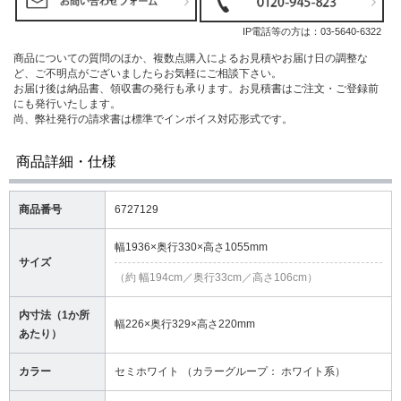
IP電話等の方は：
03-5640-6322
商品についての質問のほか、複数点購入によるお見積やお届け日の調整な
ど、ご不明点がございましたらお気軽にご相談下さい。
お届け後は納品書、領収書の発行も承ります。お見積書はご注文・ご登録前
にも発行いたします。
尚、弊社発行の請求書は標準でインボイス対応形式です。
商品詳細・仕様
商品番号
6727129
幅1936×奥行330×高さ1055mm
サイズ
（約 幅194cm／奥行33cm／高さ106cm）
内寸法（1か所
幅226×奥行329×高さ220mm
あたり）
カラー
セミホワイト （カラーグループ： ホワイト系）