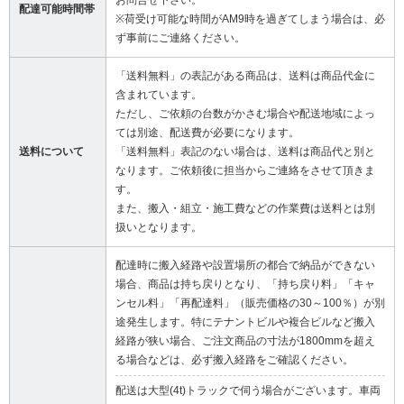
お問合せ下さい。
配達可能時間帯
※荷受け可能な時間がAM9時を過ぎてしまう場合は、必
ず事前にご連絡ください。
「送料無料」の表記がある商品は、送料は商品代金に
含まれています。
ただし、ご依頼の台数がかさむ場合や配送地域によっ
ては別途、配送費が必要になります。
送料について
「送料無料」表記のない場合は、送料は商品代と別と
なります。ご依頼後に担当からご連絡をさせて頂きま
す。
また、搬入・組立・施工費などの作業費は送料とは別
扱いとなります。
配達時に搬入経路や設置場所の都合で納品ができない
場合、商品は持ち戻りとなり、「持ち戻り料」「キャ
ンセル料」「再配達料」（販売価格の30～100％）が別
途発生します。特にテナントビルや複合ビルなど搬入
経路が狭い場合、ご注文商品の寸法が1800mmを超え
る場合などは、必ず搬入経路をご確認ください。
配送は大型(4t)トラックで伺う場合がございます。車両