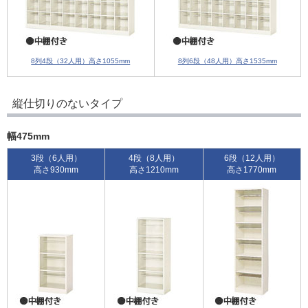
8列4段（32人用）高さ1055mm
8列6段（48人用）高さ1535mm
縦仕切りのないタイプ
幅475mm
3段（6人用）
4段（8人用）
6段（12人用）
高さ930mm
高さ1210mm
高さ1770mm