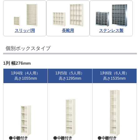
スリッパ用
長靴用
ステンレス製
個別ボックスタイプ
1列 幅276mm
1列4段（4人用）
1列5段（5人用）
1列6段（6人用）
高さ1055mm
高さ1295mm
高さ1535mm