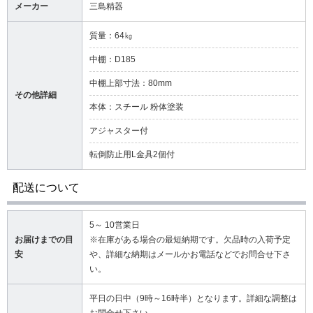
メーカー
三島精器
質量：64㎏
中棚：D185
中棚上部寸法：80mm
その他詳細
本体：スチール 粉体塗装
アジャスター付
転倒防止用L金具2個付
配送について
5～ 10営業日
お届けまでの目
※在庫がある場合の最短納期です。欠品時の入荷予定
安
や、詳細な納期はメールかお電話などでお問合せ下さ
い。
平日の日中（9時～16時半）となります。詳細な調整は