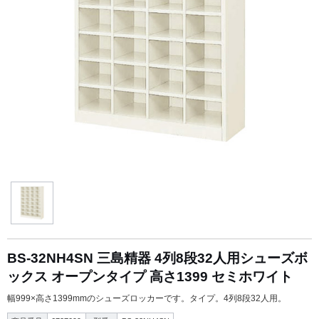
BS-32NH4SN 三島精器 4列8段32人用シューズボ
ックス オープンタイプ 高さ1399 セミホワイト
幅999×高さ1399mmのシューズロッカーです。タイプ。4列8段32人用。