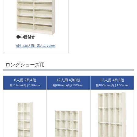
6段（36人用）高さ1770mm
ロングシューズ用
8人用 2列4段
12人用 4列3段
12人用 4列3段
幅517mm×高さ1399mm
幅999mm×高さ1073mm
幅1075mm×高さ1775mm