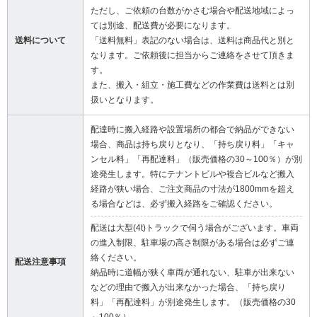
ただし、ご依頼の台数がかさむ場合や配送地域によっ
ては別途、配送費が必要になります。
送料について
「送料無料」表記のない場合は、送料は商品代と別と
なります。ご依頼後に担当からご連絡をさせて頂きま
す。
また、搬入・組立・施工費などの作業費は送料とは別
扱いとなります。
配達時に搬入経路や設置場所の都合で納品ができない
場合、商品は持ち戻りとなり、「持ち戻り料」「キャ
ンセル料」「再配達料」（販売価格の30～100％）が別
途発生します。特にテナントビルや複合ビルなど搬入
経路が狭い場合、ご注文商品の寸法が1800mmを超え
る場合などは、必ず搬入経路をご確認ください。
配送は大型(4t)トラックで伺う場合がございます。車両
の進入制限、駐車場の高さ制限がある場合は必ずご連
絡ください。
配送注意事項
納品時に道幅が狭く車両が通れない、駐車が出来ない
などの理由で搬入が出来なかった場合、「持ち戻り
料」「再配達料」が別途発生します。（販売価格の30