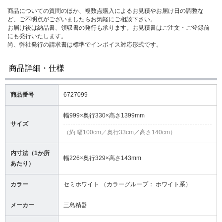
商品についての質問のほか、複数点購入によるお見積やお届け日の調整な
ど、ご不明点がございましたらお気軽にご相談下さい。
お届け後は納品書、領収書の発行も承ります。お見積書はご注文・ご登録前
にも発行いたします。
尚、弊社発行の請求書は標準でインボイス対応形式です。
商品詳細・仕様
商品番号
6727099
幅999×奥行330×高さ1399mm
サイズ
（約 幅100cm／奥行33cm／高さ140cm）
内寸法（1か所
幅226×奥行329×高さ143mm
あたり）
カラー
セミホワイト （カラーグループ： ホワイト系）
メーカー
三島精器